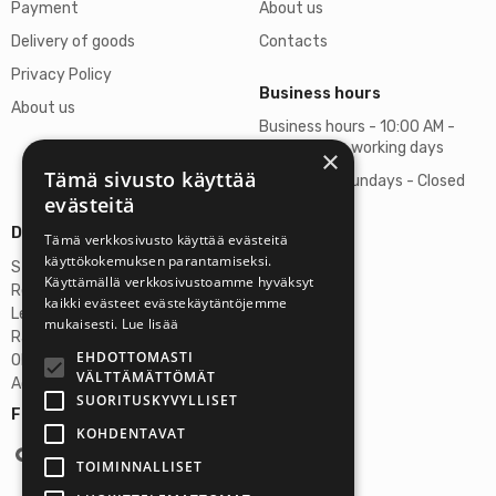
Payment
About us
Delivery of goods
Contacts
Privacy Policy
Business hours
About us
Business hours - 10:00 AM -
06:00 PM on working days
×
Tämä sivusto käyttää
Saturdays, Sundays - Closed
evästeitä
Details
Tämä verkkosivusto käyttää evästeitä
käyttökokemuksen parantamiseksi.
Stardust Finland Oy
Käyttämällä verkkosivustoamme hyväksyt
Registration no: 2972445-9
kaikki evästeet evästekäytäntöjemme
Legal Address
mukaisesti.
Lue lisää
Rantatie 37 C75, 33250 Tampere
EHDOTTOMASTI
OP Tampere
VÄLTTÄMÄTTÖMÄT
Account No.: FI6357300820922629
SUORITUSKYVYLLISET
Follow us:
KOHDENTAVAT
TOIMINNALLISET