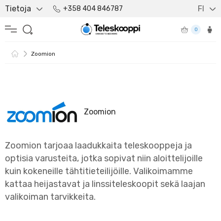
Tietoja
FI
+358 404 846787
0
Zoomion
Zoomion
Zoomion tarjoaa laadukkaita teleskooppeja ja
optisia varusteita, jotka sopivat niin aloittelijoille
kuin kokeneille tähtitieteilijöille. Valikoimamme
kattaa heijastavat ja linssiteleskoopit sekä laajan
valikoiman tarvikkeita.