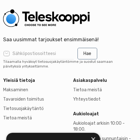
Saa uusimmat tarjoukset ensimmäisenä!
Hae
Tilaamalla hyväksyt tietosuojakäytäntömme ja suostut saamaan
päivityksiä yritykseltämme.
Yleisiä tietoja
Asiakaspalvelu
Maksaminen
Tietoa meistä
Tavaroiden toimitus
Yhteystiedot
Tietosuojakäytäntö
Aukioloajat
Tietoa meistä
Aukioloajat arkisin 10:00 -
18:00.
×
Lauantaisin ja sunnuntaisin -