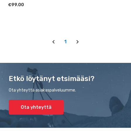
€99.00
1
Etkö löytänyt etsimääsi?
Ota yhteyttä asiakaspalveluumme.
Ota yhteyttä