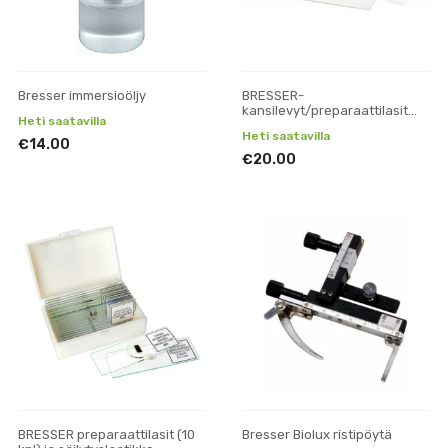
Bresser immersioöljy
BRESSER-
kansilevyt/preparaattilasit
Heti saatavilla
(50/100 kpl)
Heti saatavilla
€14.00
€20.00
BRESSER preparaattilasit (10
Bresser Biolux ristipöytä