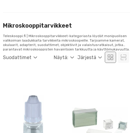
Mikroskooppitarvikkeet
Teleskooppi.fi | Mikroskooppitarvikkeet-kategoriasta löydät monipuolisen
valikoiman laadukkaita tarvikkeita mikroskoopeille. Tarjoamme kamerat,
okulaarit, adapterit, suodattimet, objektiivit ja valaistusratkaisut, jotka
parantavat mikroskooppisten havaintojen tarkkuutta ja käyttömukavuutta.
Tutustu valikoimaamme ja tilaa helposti verkosta!
Suodattimet
Näytä:
Järjestä