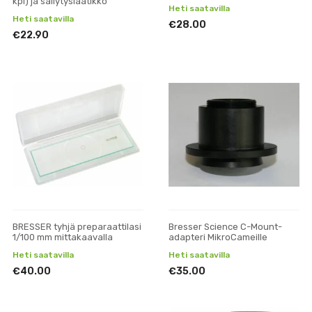
kpl) ja säilytyslaatikko
Heti saatavilla
Heti saatavilla
€28.00
€22.90
BRESSER tyhjä preparaattilasi
Bresser Science C-Mount-
1/100 mm mittakaavalla
adapteri MikroCameille
Heti saatavilla
Heti saatavilla
€40.00
€35.00