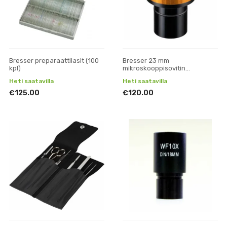
Bresser preparaattilasit (100
Bresser 23 mm
kpl)
mikroskooppisovitin
kameraan, jossa on C-Mount-
Heti saatavilla
Heti saatavilla
kierre
€125.00
€120.00