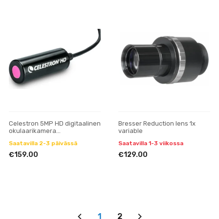
Celestron 5MP HD digitaalinen
Bresser Reduction lens 1x
okulaarikamera
variable
mikroskoopeille
Saatavilla 2-3 päivässä
Saatavilla 1-3 viikossa
€159.00
€129.00
1
2