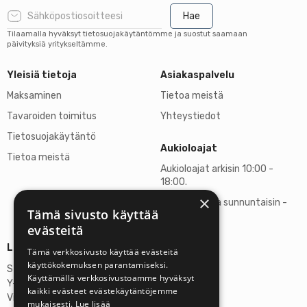
Hae
Tilaamalla hyväksyt tietosuojakäytäntömme ja suostut saamaan
päivityksiä yritykseltämme.
Yleisiä tietoja
Asiakaspalvelu
Maksaminen
Tietoa meistä
Tavaroiden toimitus
Yhteystiedot
Tietosuojakäytäntö
Aukioloajat
Tietoa meistä
Aukioloajat arkisin 10:00 -
18:00.
×
Lauantaisin ja sunnuntaisin -
Tämä sivusto käyttää
suljettu
evästeitä
Lisätietoja
Tämä verkkosivusto käyttää evästeitä
käyttökokemuksen parantamiseksi.
Stardust Finland Oy
Käyttämällä verkkosivustoamme hyväksyt
Y-tunnus: 2972445-9
kaikki evästeet evästekäytäntöjemme
Virallinen osoite
mukaisesti.
Lue lisää