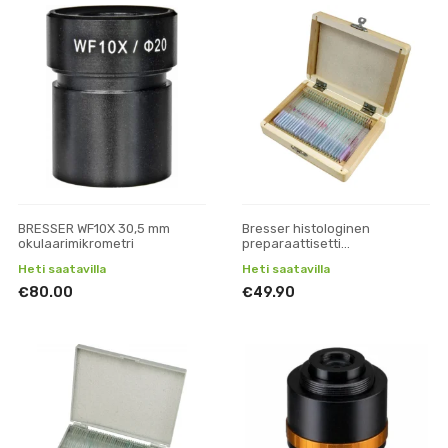
BRESSER WF10X 30,5 mm
Bresser histologinen
okulaarimikrometri
preparaattisetti
mikroskoopeille (30 kpl)
Heti saatavilla
Heti saatavilla
€80.00
€49.90