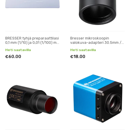
BRESSER tyhjä preparaattilasi
Bresser mikroskoopin
0,1 mm (1/10) ja 0,01 (1/100) mm
valokuva-adapteri 30.5mm /
asteikolla mikrometrin
C-Mount
Heti saatavilla
Heti saatavilla
kalibrointiin
€60.00
€18.00