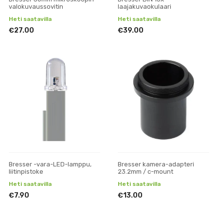
valokuvaussovitin
laajakuvaokulaari
Heti saatavilla
Heti saatavilla
€27.00
€39.00
Bresser -vara-LED-lamppu,
Bresser kamera-adapteri
liitinpistoke
23.2mm / c-mount
Heti saatavilla
Heti saatavilla
€7.90
€13.00