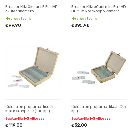
Bresser MikrOkular LF Full HD
Bresser MikroCam mini Full HD
okulaarikamera
HDMI mikroskooppikamera
Heti saatavilla
Heti saatavilla
€99.90
€295.90
Celestron preparaattisetti
Celestron preparaattilasit (25
mikroskoopeille (100 kpl)
kpl)
Saatavilla 1-3 viikossa
Saatavilla 1-3 viikossa
€119.00
€32.00