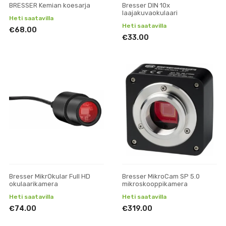
BRESSER Kemian koesarja
Bresser DIN 10x
laajakuvaokulaari
Heti saatavilla
Heti saatavilla
€68.00
€33.00
Bresser MikrOkular Full HD
Bresser MikroCam SP 5.0
okulaarikamera
mikroskooppikamera
Heti saatavilla
Heti saatavilla
€74.00
€319.00