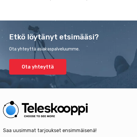
Etkö löytänyt etsimääsi?
Ota yhteyttä asiakaspalveluumme.
Ota yhteyttä
Saa uusimmat tarjoukset ensimmäisenä!