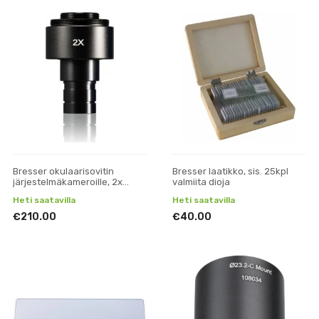
Bresser okulaarisovitin
Bresser laatikko, sis. 25kpl
järjestelmäkameroille, 2x
valmiita dioja
suurentava, T2, DIN 23.2 mm
Heti saatavilla
Heti saatavilla
€210.00
€40.00