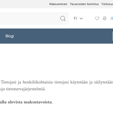
Maksaminen
Tavaroiden toimitus
Tietosu
FI
0
Blogi
 Tietojasi ja henkilökohtaisia tietojasi käytetään ja säilytet
uja tietoturvajärjestelmiä.
alla olevista maksutavoista
.