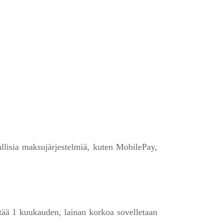
llisia maksujärjestelmiä, kuten MobilePay,
tää 1 kuukauden, lainan korkoa sovelletaan