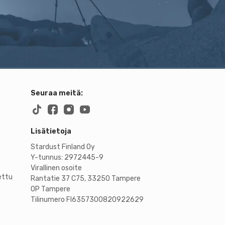
Seuraa meitä:
Lisätietoja
Stardust Finland Oy
Y-tunnus: 2972445-9
Virallinen osoite
ettu
Rantatie 37 C75, 33250 Tampere
OP Tampere
Tilinumero FI6357300820922629