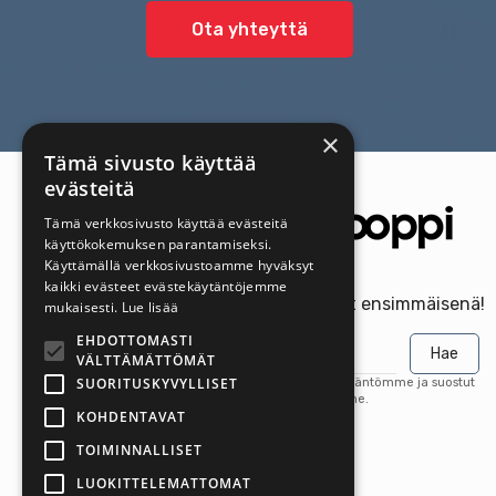
Ota yhteyttä
×
Tämä sivusto käyttää
evästeitä
Tämä verkkosivusto käyttää evästeitä
käyttökokemuksen parantamiseksi.
Käyttämällä verkkosivustoamme hyväksyt
kaikki evästeet evästekäytäntöjemme
Saa uusimmat tarjoukset ensimmäisenä!
mukaisesti.
Lue lisää
EHDOTTOMASTI
Hae
VÄLTTÄMÄTTÖMÄT
SUORITUSKYVYLLISET
Tilaamalla hyväksyt tietosuojakäytäntömme ja suostut
saamaan päivityksiä yritykseltämme.
KOHDENTAVAT
TOIMINNALLISET
LUOKITTELEMATTOMAT