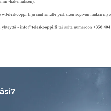
mmin -hakemuksen).
eleskooppi.fi ja saat sinulle parhaiten sopivan maksa my
i yhteyttä -
info@teleskooppi.fi
tai soita numeroon
+358 404
äsi?