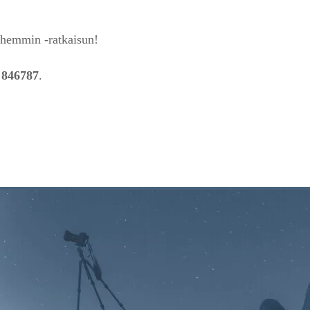
öhemmin -ratkaisun!
 846787
.