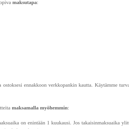
sopiva
maksutapa
:
aa ostoksesi ennakkoon verkkopankin kautta. Käytämme turva
tteita
maksamalla myöhemmin
:
maksuaika on enintään 1 kuukausi. Jos takaisinmaksuaika ylit