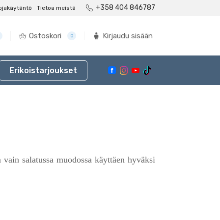
+358 404 846787
ojakäytäntö
Tietoa meistä
Ostoskori
Kirjaudu sisään
0
Erikoistarjoukset
ään vain salatussa muodossa käyttäen hyväksi