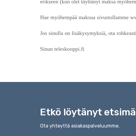
erikseen (kun olet täyttänyt maksa myöhe
Hae myöhempää maksua sivustollamme www.t
Jos sinulla on lisäkysymyksiä, ota rohkeast
Sinun teleskooppi.fi
Etkö löytänyt etsimä
Ota yhteyttä asiakaspalveluumme.