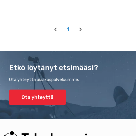
1
Etkö löytänyt etsimääsi?
Ota yhteyttä asiakaspalveluumme.
Ota yhteyttä