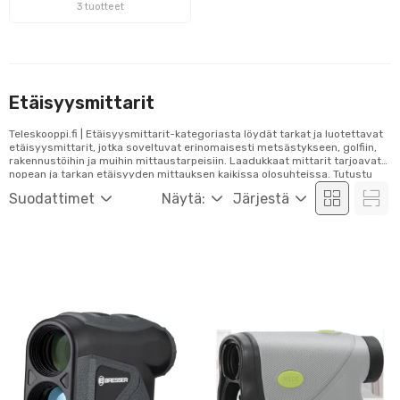
3 tuotteet
Etäisyysmittarit
Teleskooppi.fi | Etäisyysmittarit-kategoriasta löydät tarkat ja luotettavat
etäisyysmittarit, jotka soveltuvat erinomaisesti metsästykseen, golfiin,
rakennustöihin ja muihin mittaustarpeisiin. Laadukkaat mittarit tarjoavat
nopean ja tarkan etäisyyden mittauksen kaikissa olosuhteissa. Tutustu
valikoimaamme ja tilaa helposti verkosta!
Suodattimet
Näytä:
Järjestä