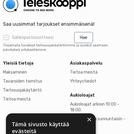
Saa uusimmat tarjoukset ensimmäisenä!
Hae
Tilaamalla hyväksyt tietosuojakäytäntömme ja suostut saamaan
päivityksiä yritykseltämme.
Yleisiä tietoja
Asiakaspalvelu
Maksaminen
Tietoa meistä
Tavaroiden toimitus
Yhteystiedot
Tietosuojakäytäntö
Aukioloajat
Tietoa meistä
Aukioloajat arkisin 10:00 -
18:00.
×
Lauantaisin ja sunnuntaisin -
Tämä sivusto käyttää
suljettu
evästeitä