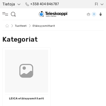
Tietoja
FI
+358 404 846787
0
Tuotteet
Etäisyysmittarit
Kategoriat
LEICA etäisyysmittarit