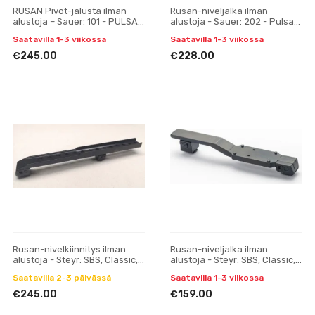
RUSAN Pivot-jalusta ilman
Rusan-niveljalka ilman
alustoja – Sauer: 101 - PULSAR
alustoja - Sauer: 202 - Pulsar
Digisight (LRF), Trail, Apex,
Digisight, Trail, Apex
Saatavilla 1-3 viikossa
Saatavilla 1-3 viikossa
yksiosainen
yksiosainen
€245.00
€228.00
Rusan-nivelkiinnitys ilman
Rusan-niveljalka ilman
alustoja - Steyr: SBS, Classic,
alustoja - Steyr: SBS, Classic,
CLII, SM12; (Sako: A7) - Pulsar
SM12 - Docter Sight
Saatavilla 2-3 päivässä
Saatavilla 1-3 viikossa
Digisight
€245.00
€159.00