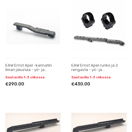
EAW Ernst Apel -kannatin
EAW Ernst Apel runko ja 2
ilman jalustaa - yö- ja
rengasta - yö- ja
lämpökiikareille.
lämpötähtäimiin
Saatavilla 1-3 viikossa
Saatavilla 1-3 viikossa
€290.00
€430.00