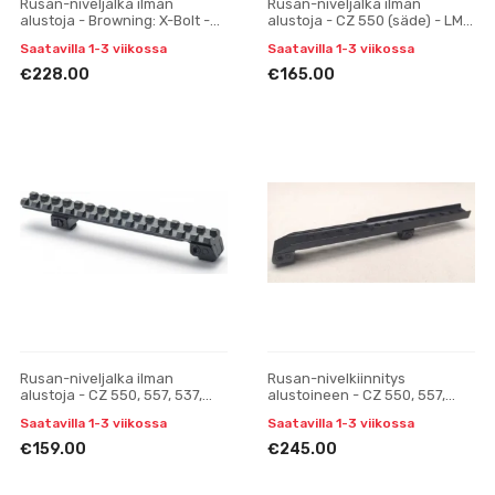
Rusan-niveljalka ilman
Rusan-niveljalka ilman
alustoja - Browning: X-Bolt -
alustoja - CZ 550 (säde) - LM-
Pulsar Digisight, Trail, Apex
kisko, H17
Saatavilla 1-3 viikossa
Saatavilla 1-3 viikossa
yksiosainen
€228.00
€165.00
Rusan-niveljalka ilman
Rusan-nivelkiinnitys
alustoja - CZ 550, 557, 537,
alustoineen - CZ 550, 557,
ZKK, 600, 601, 602 (19 mm
537, ZKK, 600, 601, 602 (19 mm
Saatavilla 1-3 viikossa
Saatavilla 1-3 viikossa
prisma) - Picatinny-ki
prisma) - Pulsar Digi
€159.00
€245.00