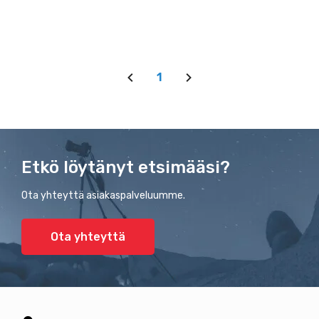
1
Etkö löytänyt etsimääsi?
Ota yhteyttä asiakaspalveluumme.
Ota yhteyttä