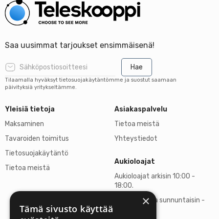
Saa uusimmat tarjoukset ensimmäisenä!
Hae
Tilaamalla hyväksyt tietosuojakäytäntömme ja suostut saamaan
päivityksiä yritykseltämme.
Yleisiä tietoja
Asiakaspalvelu
Maksaminen
Tietoa meistä
Tavaroiden toimitus
Yhteystiedot
Tietosuojakäytäntö
Aukioloajat
Tietoa meistä
Aukioloajat arkisin 10:00 -
18:00.
×
Lauantaisin ja sunnuntaisin -
Tämä sivusto käyttää
suljettu