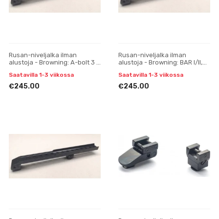
Rusan-niveljalka ilman
Rusan-niveljalka ilman
alustoja - Browning: A-bolt 3 -
alustoja - Browning: BAR I/II,
Pulsar Digisight, Trail, Apex
CBL, Acera, Maral; Fabarm: Iris
Saatavilla 1-3 viikossa
Saatavilla 1-3 viikossa
yksiosainen
- Pulsar Digis
€245.00
€245.00