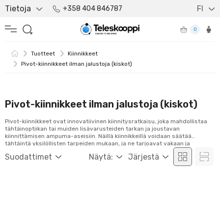
Tietoja
FI
+358 404 846787
0
Tuotteet
Kiinnikkeet
Pivot-kiinnikkeet ilman jalustoja (kiskot)
Pivot-kiinnikkeet ilman jalustoja (kiskot)
Pivot-kiinnikkeet ovat innovatiivinen kiinnitysratkaisu, joka mahdollistaa
tähtäinoptiikan tai muiden lisävarusteiden tarkan ja joustavan
kiinnittämisen ampuma-aseisiin. Näillä kiinnikkeillä voidaan säätää
tähtäintä yksilöllisten tarpeiden mukaan, ja ne tarjoavat vakaan ja
luotettavan kiinnityksen ammunnan aikana. Ihanteellinen ratkaisu niille,
Suodattimet
Näytä:
Järjestä
jotka etsivät korkeaa tarkkuutta ja mukavuutta ammunnassa. Tutustu
valikoimaamme ja tilaa helposti verkosta!