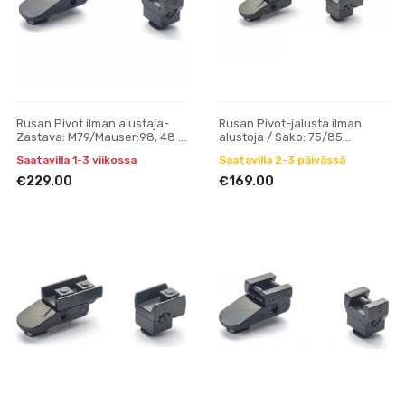
Rusan Pivot ilman alustaja-
Rusan Pivot-jalusta ilman
Zastava: M79/Mauser:98, 48 -
alustoja / Sako: 75/85
ATN4K (30mm)
(kartiomainen prisma) -
Saatavilla 1-3 viikossa
Saatavilla 2-3 päivässä
VM/ZM, H19
€229.00
€169.00