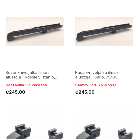
Rusan-niveljalka ilman
Rusan-niveljalka ilman
alustoja - Rössler: Titan 6,
alustoja - Sako: 75/85
Titan 3 - Pulsar Digisight, Trail,
(kavennettu prisma) - Pulsar
Saatavilla 1-3 viikossa
Saatavilla 1-3 viikossa
Apex yksiosai
Digisight, Trail, Apex yk
€245.00
€245.00