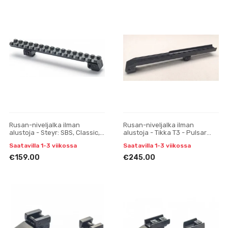
Rusan-niveljalka ilman
Rusan-niveljalka ilman
alustoja - Steyr: SBS, Classic,
alustoja - Tikka T3 - Pulsar
SM12 - Picatinny-kisko
Digisight, Trail, Apex,
Saatavilla 1-3 viikossa
Saatavilla 1-3 viikossa
yksiosainen
€159.00
€245.00