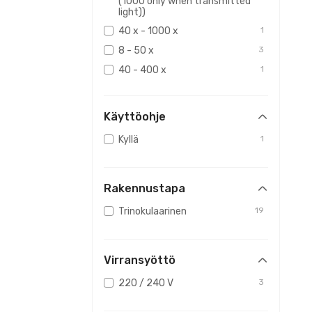
(1000 only when transmitted
light))
40 x - 1000 x
1
8 - 50 x
3
40 - 400 x
1
40x/100x/400x/1000x
1
Käyttöohje
Kyllä
1
Rakennustapa
Trinokulaarinen
19
Virransyöttö
220 / 240 V
3