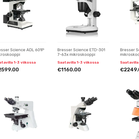
esser Science ADL 601P
Bresser Science ETD-301
Bresser S
kroskooppi
7-63x mikroskooppi
mikrosko
tavilla 1-3 viikossa
Saatavilla 1-3 viikossa
Saatavilla
2599.00
€1160.00
€2249.