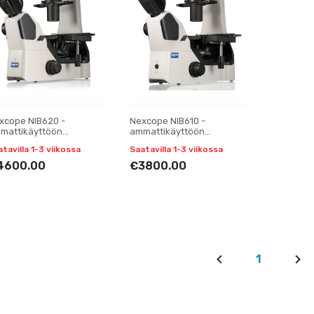
xcope NIB620 -
Nexcope NIB610 -
mattikäyttöön
ammattikäyttöön
rkoitettu, käänteinen
tarkoitettu käänteinen
tavilla 1-3 viikossa
Saatavilla 1-3 viikossa
boratoriomikroskooppi
laboratoriomikroskooppi
4600.00
€3800.00
1