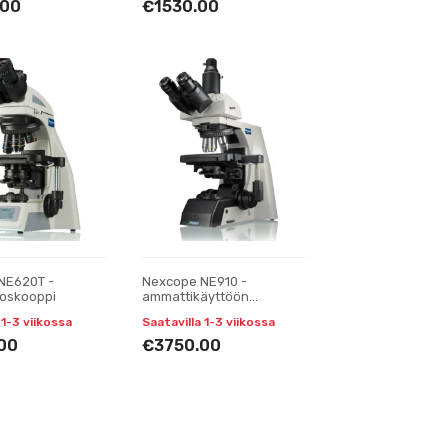
.00
€1530.00
NE620T -
Nexcope NE910 -
roskooppi
ammattikäyttöön
tarkoitettu
 1-3 viikossa
Saatavilla 1-3 viikossa
laboratoriomikroskooppi
00
€3750.00