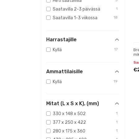
Heti saatavilla
3
Saatavilla 2-3 päivässä
1
Saatavilla 1-3 viikossa
18
Harrastajille
Kyllä
17
Br
mi
Saa
€
Ammattilaisille
Kyllä
19
Mitat (L x S x K), (mm)
330 x 148 x 502
1
377 x 250 x 422
1
280 x 175 x 360
1