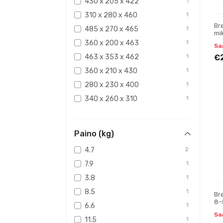
430 x 205 x 422
1
310 x 280 x 460
1
Br
485 x 270 x 465
1
mi
360 x 200 x 463
1
Saa
463 x 353 x 462
1
€
360 x 210 x 430
1
280 x 230 x 400
1
340 x 260 x 310
1
300 x 183 x 388
1
300 x 295 x 430
1
Paino (kg)
225 x 148 x 445
1
4.7
2
300 x 150 x 430
1
7.9
1
3.8
1
8.5
1
Br
8–
6.6
1
mi
Saa
11.5
1