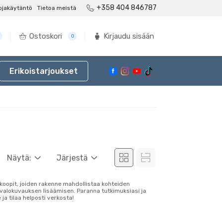
+358 404 846787
ojakäytäntö
Tietoa meistä
Ostoskori
Kirjaudu sisään
0
Erikoistarjoukset
Näytä:
Järjestä
skoopit, joiden rakenne mahdollistaa kohteiden
valokuvauksen lisäämisen. Paranna tutkimuksiasi ja
ja tilaa helposti verkosta!