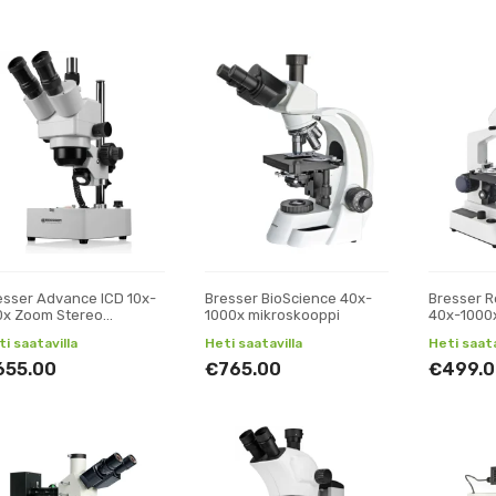
esser Advance ICD 10x-
Bresser BioScience 40x-
Bresser R
0x Zoom Stereo
1000x mikroskooppi
40x-1000
kroskooppi
i saatavilla
Heti saatavilla
Heti saata
655.00
€765.00
€499.0