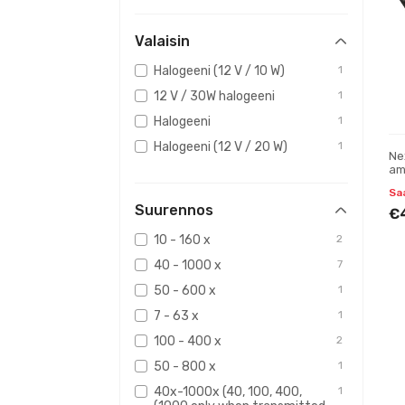
Valaisin
Halogeeni (12 V / 10 W)
1
12 V / 30W halogeeni
1
Halogeeni
1
Halogeeni (12 V / 20 W)
1
Ne
am
ta
Saa
la
Suurennos
€
10 - 160 x
2
40 - 1000 x
7
50 - 600 x
1
7 - 63 x
1
100 - 400 x
2
50 - 800 x
1
40x-1000x (40, 100, 400,
1