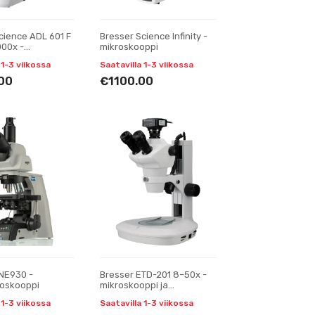
cience ADL 601 F
Bresser Science Infinity -
000x -
mikroskooppi
ppi,
 1-3 viikossa
Saatavilla 1-3 viikossa
arinen
00
€1100.00
NE930 -
Bresser ETD-201 8–50x -
roskooppi
mikroskooppi ja
MikroCamII 12 MP -kamera
 1-3 viikossa
Saatavilla 1-3 viikossa