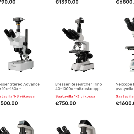
näyttö
790.00
€1390.00
€6800
esser Stereo Advance
Bresser Researcher Trino
Nexcope 
D 10x–160x -
40–1000x -mikroskooppi,
pystymik
kroskooppi, MikroCamII
jossa on MikroCam SF UHD
tavilla 1-3 viikossa
Saatavilla 1-3 viikossa
Saatavilla
 MP -kameralla
-kamera
1500.00
€750.00
€1600.