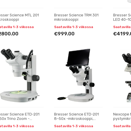
esser Science MTL 201
Bresser Science TRM 301
Bresser S
kroskooppi
mikroskooppi
LED 40–1
mikroskoo
tavilla 1-3 viikossa
Saatavilla 1-3 viikossa
Saatavilla
trinokula
2800.00
€999.00
€4199.
esser Science ETD-201
Bresser Science ETD-201
Nexcope 
50x Trino Zoom -
8–50x -mikroskooppi,
pystymik
kroskooppi
jossa on MikroCam-
tavilla 1-3 viikossa
Saatavilla 1-3 viikossa
Saatavilla
kamera ja 13,3 tuuman