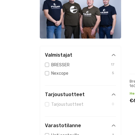
Valmistajat
BRESSER
17
Nexcope
5
Br
16
mi
Het
Tarjoustuotteet
€
Tarjoustuotteet
0
Varastotilanne