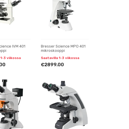
cience IVM 401
Bresser Science MPO 401
oppi
mikroskooppi
 1-3 viikossa
Saatavilla 1-3 viikossa
00
€2899.00