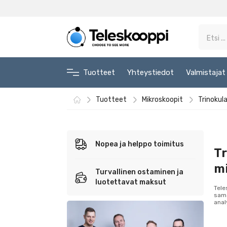
Tuotteet
Yhteystiedot
Valmistajat
Tuotteet
Mikroskoopit
Trinokul
Nopea ja helppo toimitus
Tr
mi
Turvallinen ostaminen ja
luotettavat maksut
Tele
sama
anal