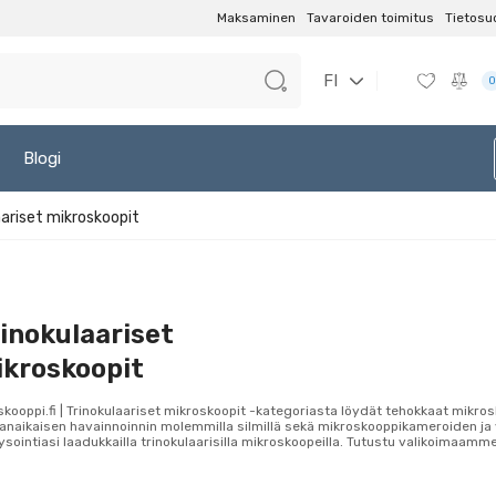
Maksaminen
Tavaroiden toimitus
Tietosu
FI
0
Blogi
aariset mikroskoopit
inokulaariset
kroskoopit
skooppi.fi | Trinokulaariset mikroskoopit -kategoriasta löydät tehokkaat mikro
naikaisen havainnoinnin molemmilla silmillä sekä mikroskooppikameroiden ja 
ysointiasi laadukkailla trinokulaarisilla mikroskoopeilla. Tutustu valikoimaamme 