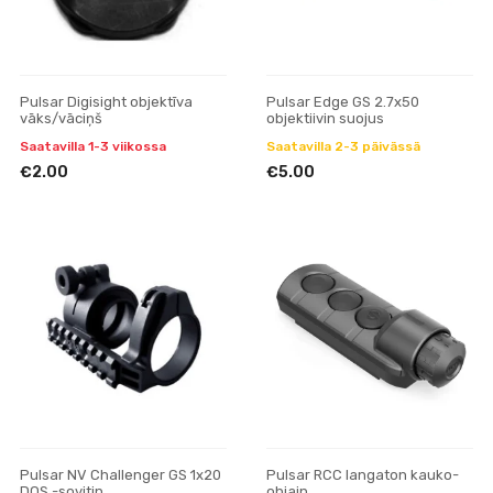
Pulsar Digisight objektīva
Pulsar Edge GS 2.7x50
vāks/vāciņš
objektiivin suojus
Saatavilla 1-3 viikossa
Saatavilla 2-3 päivässä
€2.00
€5.00
Pulsar NV Challenger GS 1x20
Pulsar RCC langaton kauko-
DOS -sovitin
ohjain