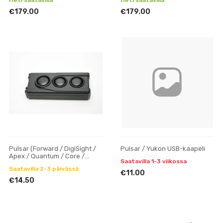
Heti saatavilla
Heti saatavilla
€179.00
€179.00
Pulsar (Forward / DigiSight /
Pulsar / Yukon USB-kaapeli
Apex / Quantum / Core /
Saatavilla 1-3 viikossa
Argus) kaukosäädin
Saatavilla 2-3 päivässä
€11.00
€14.50