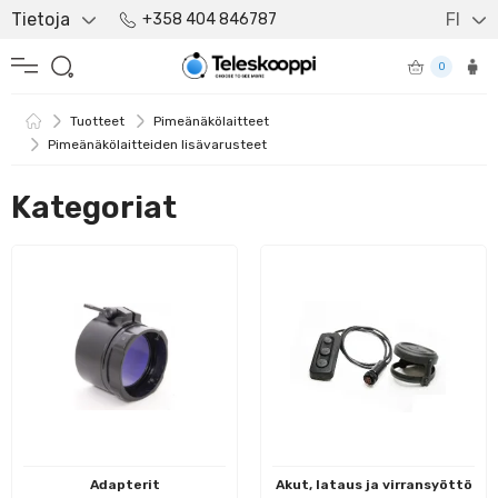
Tietoja
FI
+358 404 846787
0
Tuotteet
Pimeänäkölaitteet
Pimeänäkölaitteiden lisävarusteet
Kategoriat
Adapterit
Akut, lataus ja virransyöttö