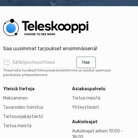
Saa uusimmat tarjoukset ensimmäisenä!
Hae
Tilaamalla hyväksyt tietosuojakäytäntömme ja suostut saamaan
päivityksiä yritykseltämme.
Yleisiä tietoja
Asiakaspalvelu
Maksaminen
Tietoa meistä
Tavaroiden toimitus
Yhteystiedot
Tietosuojakäytäntö
Aukioloajat
Tietoa meistä
Aukioloajat arkisin 10:00 -
18:00.