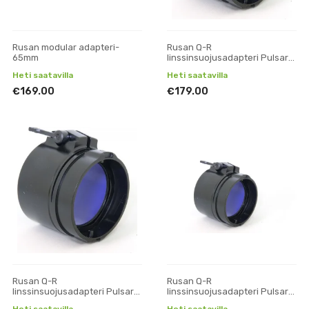
Rusan modular adapteri-
Rusan Q-R
65mm
linssinsuojusadapteri Pulsar
Core/DFA75/DN55 50mm
Heti saatavilla
Heti saatavilla
€169.00
€179.00
Rusan Q-R
Rusan Q-R
linssinsuojusadapteri Pulsar
linssinsuojusadapteri Pulsar
Core/DFA75/DN55 62mm
Core/DFA75/DN55 67mm