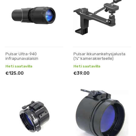
Pulsar Ultra-940
Pulsar ikkunankehysjalusta
infrapunavalaisin
(¼" kamerakierteelle)
Heti saatavilla
Heti saatavilla
€125.00
€39.00