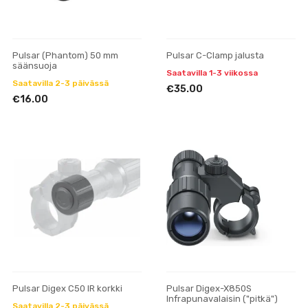
Pulsar (Phantom) 50 mm
Pulsar C-Clamp jalusta
säänsuoja
Saatavilla 1-3 viikossa
Saatavilla 2-3 päivässä
€35.00
€16.00
Pulsar Digex C50 IR korkki
Pulsar Digex-X850S
Infrapunavalaisin ("pitkä")
Saatavilla 2-3 päivässä