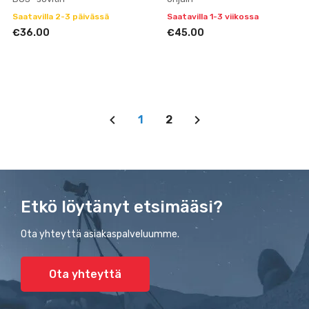
Saatavilla 2-3 päivässä
Saatavilla 1-3 viikossa
€36.00
€45.00
1
2
Etkö löytänyt etsimääsi?
Ota yhteyttä asiakaspalveluumme.
Ota yhteyttä