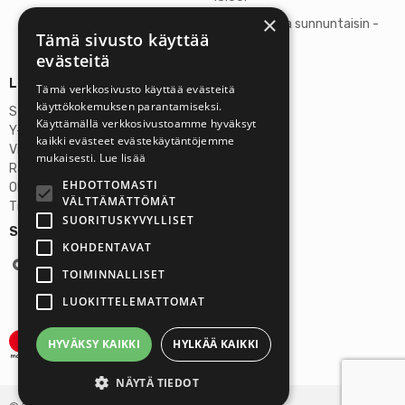
×
Lauantaisin ja sunnuntaisin -
Tämä sivusto käyttää
suljettu
evästeitä
Lisätietoja
Tämä verkkosivusto käyttää evästeitä
käyttökokemuksen parantamiseksi.
Stardust Finland Oy
Käyttämällä verkkosivustoamme hyväksyt
Y-tunnus: 2972445-9
kaikki evästeet evästekäytäntöjemme
Virallinen osoite
mukaisesti.
Lue lisää
Rantatie 37 C75, 33250 Tampere
EHDOTTOMASTI
OP Tampere
VÄLTTÄMÄTTÖMÄT
Tilinumero FI6357300820922629
SUORITUSKYVYLLISET
Seuraa meitä:
KOHDENTAVAT
TOIMINNALLISET
LUOKITTELEMATTOMAT
HYVÄKSY KAIKKI
HYLKÄÄ KAIKKI
NÄYTÄ TIEDOT