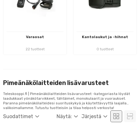
Varaosat
Kantolaukut ja -hihnat
22 tuotteet
0 tuotteet
Pimeänäkölaitteiden lisävarusteet
Teleskooppi.fi | Pimeänäkölaitteiden lisävarusteet -kategoriasta löydät
laadukkaat yönäkötarvikkeet, tähtäimet, monokulaarit ja vuoraukset.
Paranna pimeänäkölaiteidesi suorituskykyä ja käytettävyyttä laajalla
valikoimallamme. Tutustu tuotteisiin ja tilaa helposti verkosta!
Suodattimet
Näytä:
Järjestä