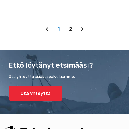
1
2
Etkö löytänyt etsimääsi?
Ota yhteyttä asiakaspalveluumme.
Ota yhteyttä