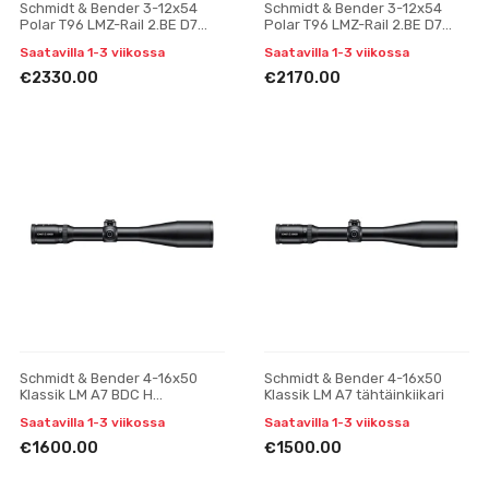
Schmidt & Bender 3-12x54
Schmidt & Bender 3-12x54
Polar T96 LMZ-Rail 2.BE D7
Polar T96 LMZ-Rail 2.BE D7
1cm cw ASV H // BDC H
Posicon CT tähtäinkiikari
Saatavilla 1-3 viikossa
Saatavilla 1-3 viikossa
tähtäinkiikari
€2330.00
€2170.00
Schmidt & Bender 4-16x50
Schmidt & Bender 4-16x50
Klassik LM A7 BDC H
Klassik LM A7 tähtäinkiikari
tähtäinkiikari
Saatavilla 1-3 viikossa
Saatavilla 1-3 viikossa
€1600.00
€1500.00