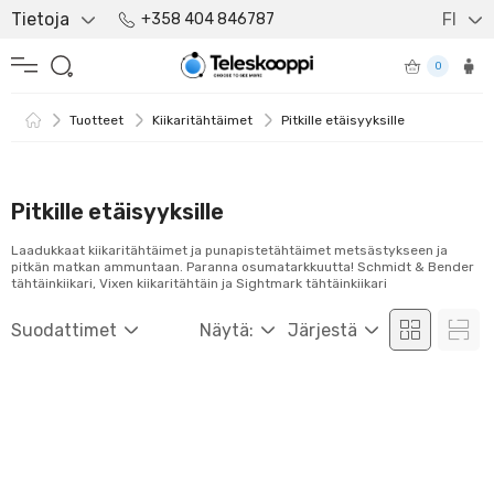
Tietoja
FI
+358 404 846787
0
Tuotteet
Kiikaritähtäimet
Pitkille etäisyyksille
Pitkille etäisyyksille
Laadukkaat kiikaritähtäimet ja punapistetähtäimet metsästykseen ja
pitkän matkan ammuntaan. Paranna osumatarkkuutta! Schmidt & Bender
tähtäinkiikari, Vixen kiikaritähtäin ja Sightmark tähtäinkiikari
Suodattimet
Näytä:
Järjestä