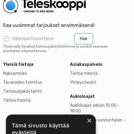
Saa uusimmat tarjoukset ensimmäisenä!
Hae
Tilaamalla hyväksyt tietosuojakäytäntömme ja suostut saamaan
päivityksiä yritykseltämme.
Yleisiä tietoja
Asiakaspalvelu
Maksaminen
Tietoa meistä
Tavaroiden toimitus
Yhteystiedot
Tietosuojakäytäntö
Aukioloajat
Tietoa meistä
Aukioloajat arkisin 10:00 -
18:00.
×
Lauantaisin ja sunnuntaisin -
Tämä sivusto käyttää
suljettu
evästeitä