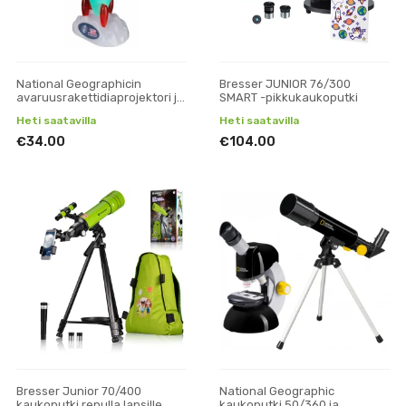
National Geographicin
Bresser JUNIOR 76/300
avaruusrakettidiaprojektori ja
SMART -pikkukaukoputki
yövalo
Heti saatavilla
Heti saatavilla
€34.00
€104.00
Bresser Junior 70/400
National Geographic
kaukoputki repulla lapsille
kaukoputki 50/360 ja