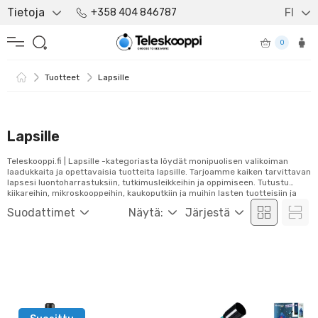
Tietoja
FI
+358 404 846787
0
Tuotteet
Lapsille
Lapsille
Teleskooppi.fi | Lapsille -kategoriasta löydät monipuolisen valikoiman
laadukkaita ja opettavaisia tuotteita lapsille. Tarjoamme kaiken tarvittavan
lapsesi luontoharrastuksiin, tutkimusleikkeihin ja oppimiseen. Tutustu
kiikareihin, mikroskooppeihin, kaukoputkiin ja muihin lasten tuotteisiin ja
tilaa helposti verkosta!
Suodattimet
Näytä:
Järjestä