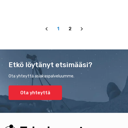
1
2
Etkö löytänyt etsimääsi?
Ota yhteyttä asiakaspalveluumme.
Ota yhteyttä