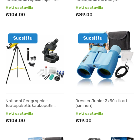
(vihreä)
mikroskooppisarja 40x-640x
Heti saatavilla
Heti saatavilla
€104.00
€89.00
Suosittu
Suosittu
National Geographic -
Bresser Junior 3x30 kiikari
tuotepaketti: kaukoputki
(sininen)
50/600 ja mikroskooppisarja
Heti saatavilla
Heti saatavilla
40x-640x
€104.00
€19.00