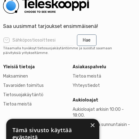
Saa uusimmat tarjoukset ensimmäisenä!
Hae
Tilaamalla hyväksyt tietosuojakäytäntömme ja suostut saamaan
päivityksiä yritykseltämme.
Yleisiä tietoja
Asiakaspalvelu
Maksaminen
Tietoa meistä
Tavaroiden toimitus
Yhteystiedot
Tietosuojakäytäntö
Aukioloajat
Tietoa meistä
Aukioloajat arkisin 10:00 -
18:00.
×
Lauantaisin ja sunnuntaisin -
Tämä sivusto käyttää
suljettu
evästeitä