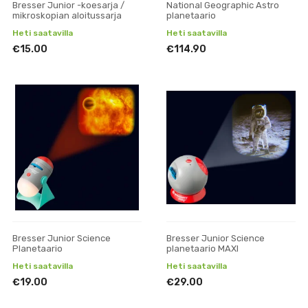
Bresser Junior -koesarja /
National Geographic Astro
mikroskopian aloitussarja
planetaario
Heti saatavilla
Heti saatavilla
€15.00
€114.90
Bresser Junior Science
Bresser Junior Science
Planetaario
planetaario MAXI
Heti saatavilla
Heti saatavilla
€19.00
€29.00