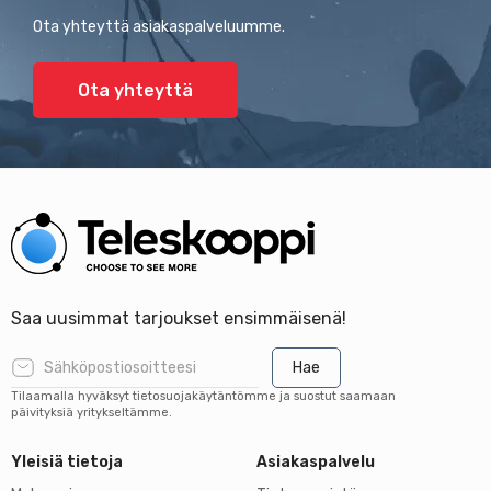
Ota yhteyttä asiakaspalveluumme.
Ota yhteyttä
Saa uusimmat tarjoukset ensimmäisenä!
Hae
Tilaamalla hyväksyt tietosuojakäytäntömme ja suostut saamaan
päivityksiä yritykseltämme.
Yleisiä tietoja
Asiakaspalvelu