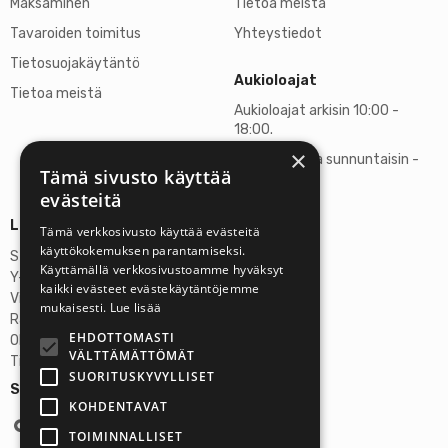
Maksaminen
Tietoa meistä
Tavaroiden toimitus
Yhteystiedot
Tietosuojakäytäntö
Aukioloajat
Tietoa meistä
Aukioloajat arkisin 10:00 -
18:00.
×
Lauantaisin ja sunnuntaisin -
Tämä sivusto käyttää
suljettu
evästeitä
Lisätietoja
Tämä verkkosivusto käyttää evästeitä
käyttökokemuksen parantamiseksi.
Stardust Finland Oy
Käyttämällä verkkosivustoamme hyväksyt
Y-tunnus: 2972445-9
kaikki evästeet evästekäytäntöjemme
Virallinen osoite
mukaisesti.
Lue lisää
Rantatie 37 C75, 33250 Tampere
EHDOTTOMASTI
OP Tampere
VÄLTTÄMÄTTÖMÄT
Tilinumero FI6357300820922629
SUORITUSKYVYLLISET
Seuraa meitä:
KOHDENTAVAT
TOIMINNALLISET