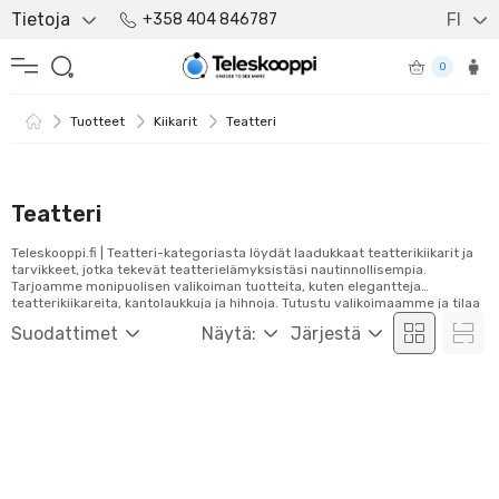
Tietoja
FI
+358 404 846787
0
Tuotteet
Kiikarit
Teatteri
Teatteri
Teleskooppi.fi | Teatteri-kategoriasta löydät laadukkaat teatterikiikarit ja
tarvikkeet, jotka tekevät teatterielämyksistäsi nautinnollisempia.
Tarjoamme monipuolisen valikoiman tuotteita, kuten elegantteja
teatterikiikareita, kantolaukkuja ja hihnoja. Tutustu valikoimaamme ja tilaa
helposti verkosta!
Suodattimet
Näytä:
Järjestä