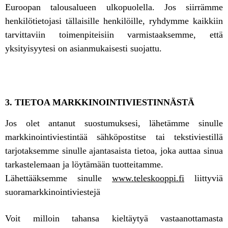
Euroopan talousalueen ulkopuolella. Jos siirrämme
henkilötietojasi tällaisille henkilöille, ryhdymme kaikkiin
tarvittaviin toimenpiteisiin varmistaaksemme, että
yksityisyytesi on asianmukaisesti suojattu.
3. TIETOA MARKKINOINTIVIESTINNÄSTÄ
Jos olet antanut suostumuksesi, lähetämme sinulle
markkinointiviestintää sähköpostitse tai tekstiviestillä
tarjotaksemme sinulle ajantasaista tietoa, joka auttaa sinua
tarkastelemaan ja löytämään tuotteitamme.
Lähettääksemme sinulle
www.teleskooppi.fi
liittyviä
suoramarkkinointiviestejä
Voit milloin tahansa kieltäytyä vastaanottamasta