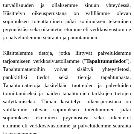
turvallisuuden ja ollaksemme sinuun yhteydessä.
Käsittelyn oikeusperustana on välillämme olevan
sopimuksen toteuttaminen ja/tai sopimuksen tekeminen
pyynnöstäsi sekä oikeutetut etumme eli verkkosivustomme
ja palveluidemme seuranta ja parantaminen.
Käsittelemme tietoja, jotka liittyvät palveluidemme
tarjoamiseen verkkosivustollamme ("
Tapahtumatiedot
").
Tapahtumatietoihin voivat sisältyä yhteystietosi,
pankkitilisi tiedot sekä tietoja tapahtumasta.
Tapahtumatietoja käsitellään tuotteiden ja palveluiden
toimittamiseksi ja näiden tapahtumien tarkkojen tietojen
säilyttämiseksi. Tämän käsittelyn oikeusperustana on
välillämme olevan sopimuksen toteuttaminen ja/tai
sopimuksen tekeminen pyynnöstäsi sekä oikeutetut
etumme eli verkkosivustomme ja palveluidemme seuranta
ja parantaminen.