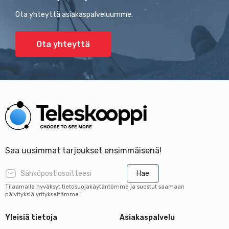
Ota yhteyttä asiakaspalveluumme.
Ota yhteyttä
Saa uusimmat tarjoukset ensimmäisenä!
Hae
Tilaamalla hyväksyt tietosuojakäytäntömme ja suostut saamaan
päivityksiä yritykseltämme.
Yleisiä tietoja
Asiakaspalvelu