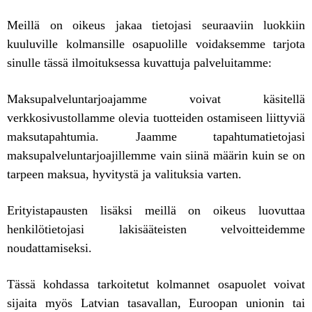
Meillä on oikeus jakaa tietojasi seuraaviin luokkiin
kuuluville kolmansille osapuolille voidaksemme tarjota
sinulle tässä ilmoituksessa kuvattuja palveluitamme:
Maksupalveluntarjoajamme voivat käsitellä
verkkosivustollamme olevia tuotteiden ostamiseen liittyviä
maksutapahtumia. Jaamme tapahtumatietojasi
maksupalveluntarjoajillemme vain siinä määrin kuin se on
tarpeen maksua, hyvitystä ja valituksia varten.
Erityistapausten lisäksi meillä on oikeus luovuttaa
henkilötietojasi lakisääteisten velvoitteidemme
noudattamiseksi.
Tässä kohdassa tarkoitetut kolmannet osapuolet voivat
sijaita myös Latvian tasavallan, Euroopan unionin tai