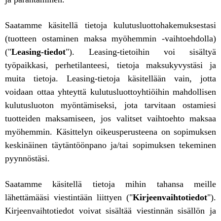
Saatamme käsitellä tietoja kulutusluottohakemuksestasi
(tuotteen ostaminen maksa myöhemmin -vaihtoehdolla)
("
Leasing-tiedot
"). Leasing-tietoihin voi sisältyä
työpaikkasi, perhetilanteesi, tietoja maksukyvystäsi ja
muita tietoja. Leasing-tietoja käsitellään vain, jotta
voidaan ottaa yhteyttä kulutusluottoyhtiöihin mahdollisen
kulutusluoton myöntämiseksi, jota tarvitaan ostamiesi
tuotteiden maksamiseen, jos valitset vaihtoehto maksaa
myöhemmin. Käsittelyn oikeusperusteena on sopimuksen
keskinäinen täytäntöönpano ja/tai sopimuksen tekeminen
pyynnöstäsi.
Saatamme käsitellä tietoja mihin tahansa meille
lähettämääsi viestintään liittyen ("
Kirjeenvaihtotiedot
").
Kirjeenvaihtotiedot voivat sisältää viestinnän sisällön ja