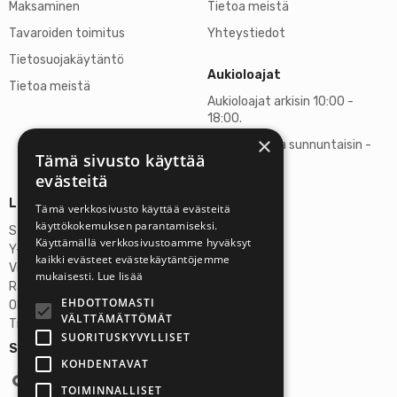
Maksaminen
Tietoa meistä
Tavaroiden toimitus
Yhteystiedot
Tietosuojakäytäntö
Aukioloajat
Tietoa meistä
Aukioloajat arkisin 10:00 -
18:00.
×
Lauantaisin ja sunnuntaisin -
Tämä sivusto käyttää
suljettu
evästeitä
Lisätietoja
Tämä verkkosivusto käyttää evästeitä
käyttökokemuksen parantamiseksi.
Stardust Finland Oy
Käyttämällä verkkosivustoamme hyväksyt
Y-tunnus: 2972445-9
kaikki evästeet evästekäytäntöjemme
Virallinen osoite
mukaisesti.
Lue lisää
Rantatie 37 C75, 33250 Tampere
EHDOTTOMASTI
OP Tampere
VÄLTTÄMÄTTÖMÄT
Tilinumero FI6357300820922629
SUORITUSKYVYLLISET
Seuraa meitä:
KOHDENTAVAT
TOIMINNALLISET