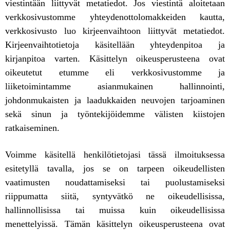
viestintään liittyvät metatiedot. Jos viestintä aloitetaan
verkkosivustomme yhteydenottolomakkeiden kautta,
verkkosivusto luo kirjeenvaihtoon liittyvät metatiedot.
Kirjeenvaihtotietoja käsitellään yhteydenpitoa ja
kirjanpitoa varten. Käsittelyn oikeusperusteena ovat
oikeutetut etumme eli verkkosivustomme ja
liiketoimintamme asianmukainen hallinnointi,
johdonmukaisten ja laadukkaiden neuvojen tarjoaminen
sekä sinun ja työntekijöidemme välisten kiistojen
ratkaiseminen.
Voimme käsitellä henkilötietojasi tässä ilmoituksessa
esitetyllä tavalla, jos se on tarpeen oikeudellisten
vaatimusten noudattamiseksi tai puolustamiseksi
riippumatta siitä, syntyvätkö ne oikeudellisissa,
hallinnollisissa tai muissa kuin oikeudellisissa
menettelyissä. Tämän käsittelyn oikeusperusteena ovat