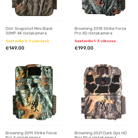
Dörr Snapshot Mini Black
Browning 2018 Strike Force
30MP 4K riistakamera
Pro XD riistakamera
Saatavilla 2-3 päivässä
Saatavilla 1-3 viikossa
€149.00
€199.00
Browning 2019 Strike Force
Browning 2021 Dark Ops HD
Pro X riistakamera
Max Plus riistakamera