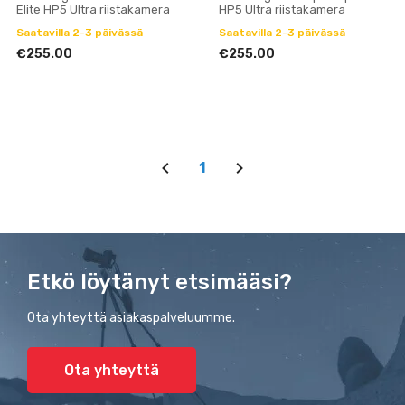
Elite HP5 Ultra riistakamera
HP5 Ultra riistakamera
Saatavilla 2-3 päivässä
Saatavilla 2-3 päivässä
€255.00
€255.00
1
Etkö löytänyt etsimääsi?
Ota yhteyttä asiakaspalveluumme.
Ota yhteyttä