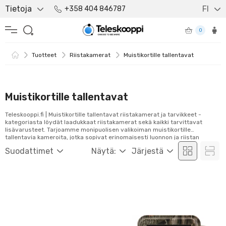
Tietoja
FI
+358 404 846787
0
Tuotteet
Riistakamerat
Muistikortille tallentavat
Muistikortille tallentavat
Teleskooppi.fi | Muistikortille tallentavat riistakamerat ja tarvikkeet -
kategoriasta löydät laadukkaat riistakamerat sekä kaikki tarvittavat
lisävarusteet. Tarjoamme monipuolisen valikoiman muistikortille
tallentavia kameroita, jotka sopivat erinomaisesti luonnon ja riistan
tarkkailuun. Tutustu valikoimaamme ja tilaa helposti verkosta!
Suodattimet
Näytä:
Järjestä