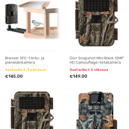
Bresser SFC-1 lintu- ja
Dörr Snapshot Mini Black 12MP
pieneläinkamera
HD Camouflage riistakamera
Saatavilla 2-3 päivässä
Saatavilla 1-3 viikossa
€145.00
€149.00