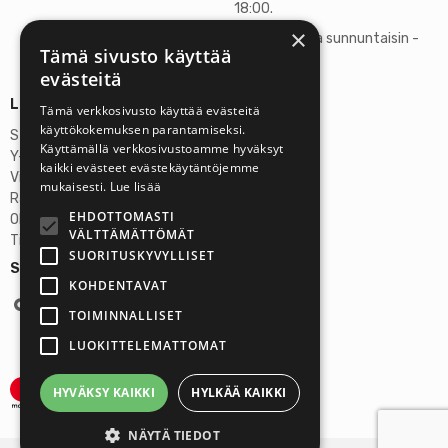
18:00.
×
Lauantaisin ja sunnuntaisin -
Tämä sivusto käyttää
suljettu
evästeitä
Lisätietoja
Tämä verkkosivusto käyttää evästeitä
käyttökokemuksen parantamiseksi.
Stardust Finland Oy
Käyttämällä verkkosivustoamme hyväksyt
Y-tunnus: 2972445-9
kaikki evästeet evästekäytäntöjemme
Virallinen osoite
mukaisesti.
Lue lisää
Rantatie 37 C75, 33250 Tampere
EHDOTTOMASTI
OP Tampere
VÄLTTÄMÄTTÖMÄT
Tilinumero FI6357300820922629
SUORITUSKYVYLLISET
Seuraa meitä:
KOHDENTAVAT
TOIMINNALLISET
LUOKITTELEMATTOMAT
HYVÄKSY KAIKKI
HYLKÄÄ KAIKKI
NÄYTÄ TIEDOT