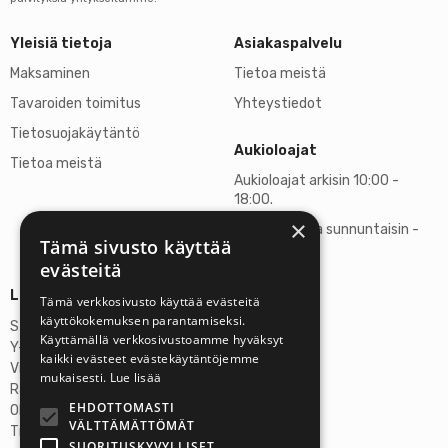
Yleisiä tietoja
Asiakaspalvelu
Maksaminen
Tietoa meistä
Tavaroiden toimitus
Yhteystiedot
Tietosuojakäytäntö
Aukioloajat
Tietoa meistä
Aukioloajat arkisin 10:00 -
18:00.
×
Lauantaisin ja sunnuntaisin -
Tämä sivusto käyttää
suljettu
evästeitä
Lisätietoja
Tämä verkkosivusto käyttää evästeitä
käyttökokemuksen parantamiseksi.
Stardust Finland Oy
Käyttämällä verkkosivustoamme hyväksyt
Y-tunnus: 2972445-9
kaikki evästeet evästekäytäntöjemme
Virallinen osoite
mukaisesti.
Lue lisää
Rantatie 37 C75, 33250 Tampere
EHDOTTOMASTI
OP Tampere
VÄLTTÄMÄTTÖMÄT
Tilinumero FI6357300820922629
SUORITUSKYVYLLISET