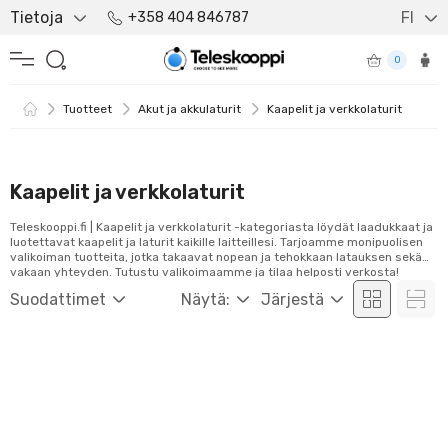
Tietoja
FI
+358 404 846787
0
Tuotteet
Akut ja akkulaturit
Kaapelit ja verkkolaturit
Kaapelit ja verkkolaturit
Teleskooppi.fi | Kaapelit ja verkkolaturit -kategoriasta löydät laadukkaat ja
luotettavat kaapelit ja laturit kaikille laitteillesi. Tarjoamme monipuolisen
valikoiman tuotteita, jotka takaavat nopean ja tehokkaan latauksen sekä
vakaan yhteyden. Tutustu valikoimaamme ja tilaa helposti verkosta!
Suodattimet
Näytä:
Järjestä