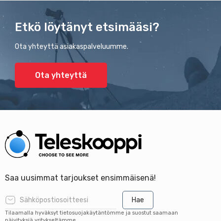
Etkö löytänyt etsimääsi?
Ota yhteyttä asiakaspalveluumme.
Ota yhteyttä
Saa uusimmat tarjoukset ensimmäisenä!
Hae
Tilaamalla hyväksyt tietosuojakäytäntömme ja suostut saamaan
päivityksiä yritykseltämme.