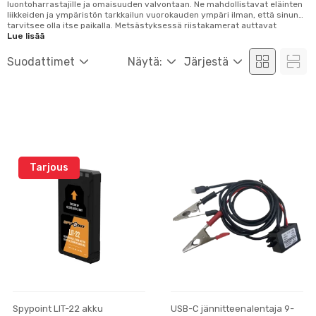
luontoharrastajille ja omaisuuden valvontaan. Ne mahdollistavat eläinten
liikkeiden ja ympäristön tarkkailun vuorokauden ympäri ilman, että sinun
tarvitsee olla itse paikalla. Metsästyksessä riistakamerat auttavat
seuraamaan riistaeläinten liikkumista ja käyttäytymistä, mikä parantaa
Lue lisää
suunnittelua ja lisää onnistumisen mahdollisuuksia. Luontoharrastajille ne
tarjoavat mahdollisuuden tallentaa eläinten luonnollista käyttäytymistä
Suodattimet
Näytä:
Järjestä
häiritsem...
Tarjous
Spypoint LIT-22 akku
USB-C jännitteenalentaja 9-