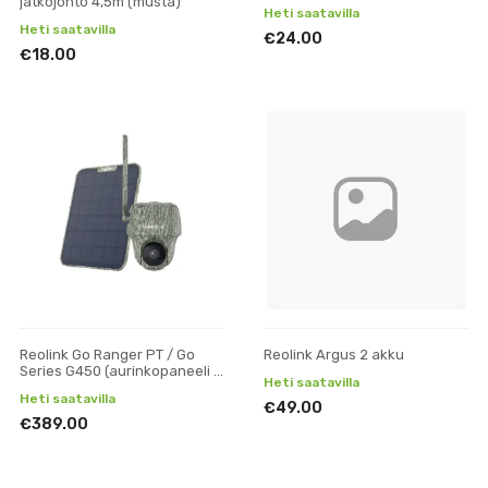
jatkojohto 4,5m (musta)
Heti saatavilla
Heti saatavilla
€24.00
€18.00
Reolink Go Ranger PT / Go
Reolink Argus 2 akku
Series G450 (aurinkopaneeli +
Heti saatavilla
32gb SD)
Heti saatavilla
€49.00
€389.00