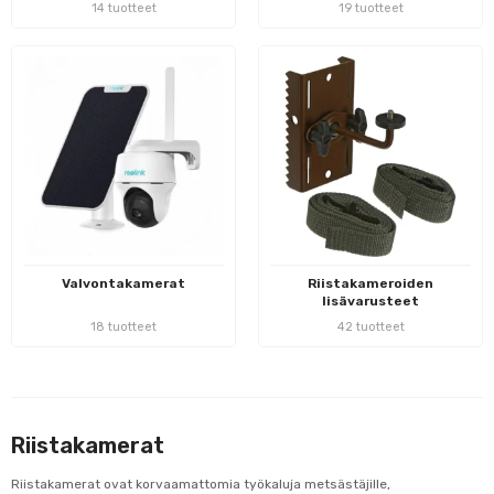
14 tuotteet
19 tuotteet
Valvontakamerat
Riistakameroiden
lisävarusteet
18 tuotteet
42 tuotteet
Riistakamerat
Riistakamerat ovat korvaamattomia työkaluja metsästäjille,