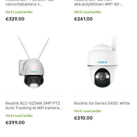
valvontakamera +
akkukäyttöinen 4MP 4G-
aurinkopaneeli
älykamera ulkokäyttöön
Heti saatavilla
Heti saatavilla
€329.00
€261.00
Reolink RLC-523WA 5MP PTZ
Reolink Go Series G430, White
Auto Tracking AI WiFi kamera
Heti saatavilla
ulkokäyttöön
Heti saatavilla
€210.00
€299.00