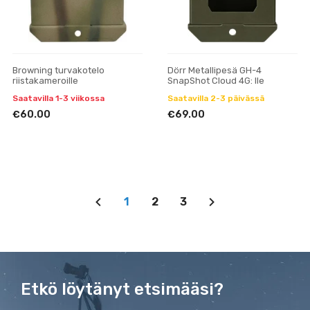
Browning turvakotelo
Dörr Metallipesä GH-4
riistakameroille
SnapShot Cloud 4G: lle
Saatavilla 1-3 viikossa
Saatavilla 2-3 päivässä
€60.00
€69.00
1
2
3
Etkö löytänyt etsimääsi?