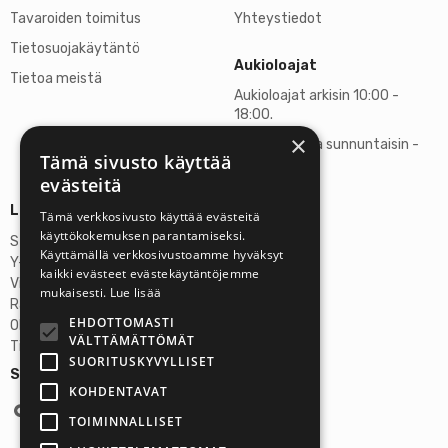
Tavaroiden toimitus
Yhteystiedot
Tietosuojakäytäntö
Aukioloajat
Tietoa meistä
Aukioloajat arkisin 10:00 -
18:00.
×
Lauantaisin ja sunnuntaisin -
Tämä sivusto käyttää
suljettu
evästeitä
Lisätietoja
Tämä verkkosivusto käyttää evästeitä
käyttökokemuksen parantamiseksi.
Stardust Finland Oy
Käyttämällä verkkosivustoamme hyväksyt
Y-tunnus: 2972445-9
kaikki evästeet evästekäytäntöjemme
Virallinen osoite
mukaisesti.
Lue lisää
Rantatie 37 C75, 33250 Tampere
EHDOTTOMASTI
OP Tampere
VÄLTTÄMÄTTÖMÄT
Tilinumero FI6357300820922629
SUORITUSKYVYLLISET
Seuraa meitä:
KOHDENTAVAT
TOIMINNALLISET