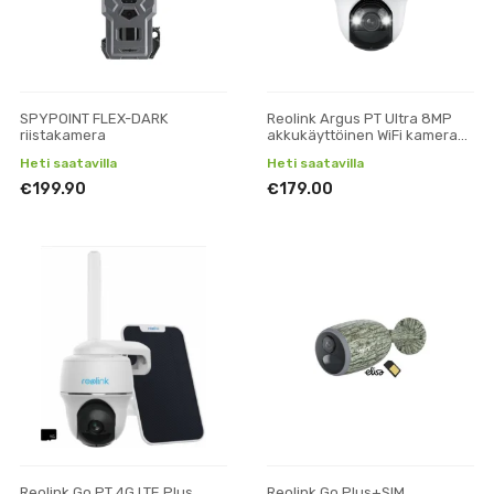
SPYPOINT FLEX-DARK
Reolink Argus PT Ultra 8MP
riistakamera
akkukäyttöinen WiFi kamera
ulkokäyttöön
Heti saatavilla
Heti saatavilla
€199.90
€179.00
Reolink Go PT 4G LTE Plus
Reolink Go Plus+SIM