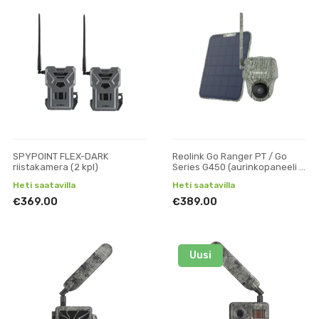
SPYPOINT FLEX-DARK
Reolink Go Ranger PT / Go
riistakamera (2 kpl)
Series G450 (aurinkopaneeli +
32gb SD)
Heti saatavilla
Heti saatavilla
€369.00
€389.00
Uusi