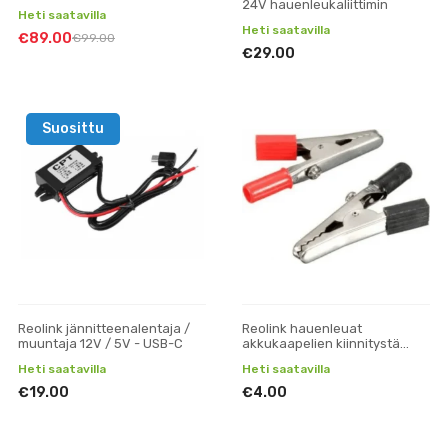
24V hauenleukaliittimin
Heti saatavilla
Heti saatavilla
€89.00
€99.00
€29.00
Suosittu
Reolink jännitteenalentaja /
Reolink hauenleuat
muuntaja 12V / 5V - USB-C
akkukaapelien kiinnitystä
varten
Heti saatavilla
Heti saatavilla
€19.00
€4.00