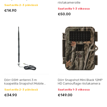
riistakameroille
Saatavilla 2-3 päivässä
Saatavilla 1-3 viikossa
€14.90
€50.00
Dörr GSM-antenni 3 m
Dörr Snapshot Mini Black 12MP
kaapelilla Snapshot Mobile
HD Camouflage riistakamera
5.1:lle ja 8.0i:lle
Saatavilla 2-3 päivässä
Saatavilla 1-3 viikossa
€34.90
€149.00