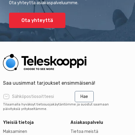
Ota yhteyttä asiakaspalveluumme.
Ota yhteyttä
Saa uusimmat tarjoukset ensimmäisenä!
Hae
Tilaamalla hyväksyt tietosuojakäytäntömme ja suostut saamaan
päivityksiä yritykseltämme.
Yleisiä tietoja
Asiakaspalvelu
Maksaminen
Tietoa meistä