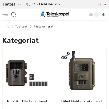
Tietoja
FI
+358 404 846787
0
Tuotteet
Riistakamerat
Kategoriat
Muistikortille tallentavat
Lähettävät riistakamerat