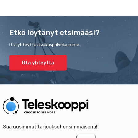
Etkö löytänyt etsimääsi?
Ota yhteyttä asiakaspalveluumme.
Ota yhteyttä
Saa uusimmat tarjoukset ensimmäisenä!