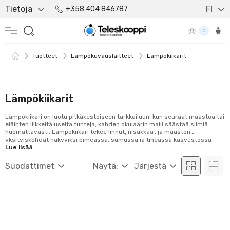
Tietoja
FI
+358 404 846787
0
Tuotteet
Lämpökuvauslaitteet
Lämpökiikarit
Lämpökiikarit
Lämpökiikari on luotu pitkäkestoiseen tarkkailuun: kun seuraat maastoa tai
eläinten liikkeitä useita tunteja, kahden okulaarin malli säästää silmiä
huomattavasti. Lämpökiikari tekee linnut, nisäkkäät ja maaston
yksityiskohdat näkyviksi pimeässä, sumussa ja tiheässä kasvustossa
jopa satojen metrien päähän. Valikoimamme kattaa lämpökiikareita
Lue lisää
Pulsarilta sekä Thermteciltä. Mallit eroavat toisistaan tarkkuudessa,
kantamassa, näkökentässä ja akkukestossa, joten jokaiseen käyttöön
Suodattimet
Näytä:
Järjestä
löytyy sopiva laite...