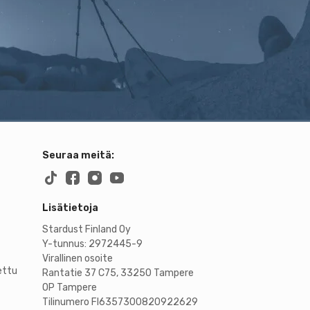
Seuraa meitä:
Lisätietoja
Stardust Finland Oy
Y-tunnus: 2972445-9
Virallinen osoite
ettu
Rantatie 37 C75, 33250 Tampere
OP Tampere
Tilinumero FI6357300820922629