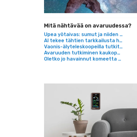
Mitä nähtävää on avaruudessa?
Upea yötaivas: sumut ja niiden salais
AI tekee tähtien tarkkailusta helppoa m
Vaonis-älyteleskoopeilla tutkit avaruu
Avaruuden tutkiminen kaukoputkella: 
Oletko jo havainnut komeetta 12P/Po