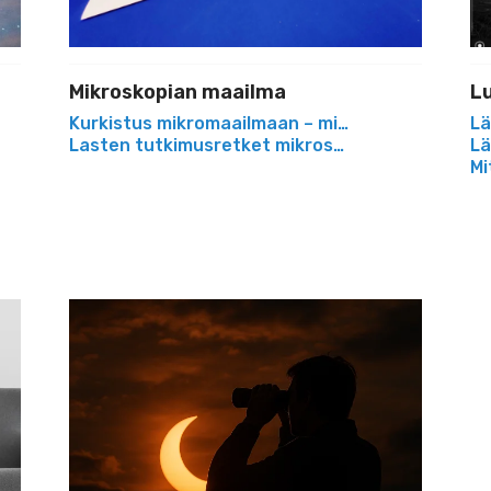
Mikroskopian maailma
L
uudet
Kurkistus mikromaailmaan – mikroskoopit opetu
Lä
yös aloittelijoille
Lasten tutkimusretket mikroskopian maailmass
Lä
tta helposti ja tarkasti
Mi
Matka taivaan ihmeisiin
ns-Brooksin?