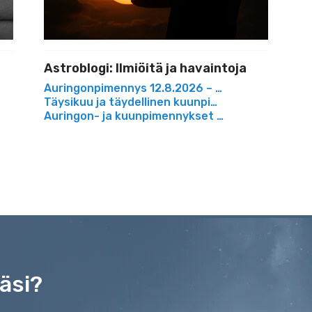
Astroblogi: Ilmiöitä ja havaintoja
hittyneellä tekniikallaan
Auringonpimennys 12.8.2026 – opas turvalliseen
Täysikuu ja täydellinen kuunpimennys 7. syyskuu
Auringon- ja kuunpimennykset - miten kokea turv
äsi?