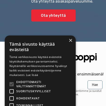
Ota yhteyttä asiakaspalveluumme.
Ota yhteyttä
×
Tämä sivusto käyttää
evästeitä
Tämä verkkosivusto käyttää evästeitä
käyttökokemuksen parantamiseksi.
Käyttämällä verkkosivustoamme hyväksyt
kaikki evästeet evästekäytäntöjemme
Saa uusimmat tarjoukset ensimmäisenä!
mukaisesti.
Lue lisää
EHDOTTOMASTI
Hae
VÄLTTÄMÄTTÖMÄT
SUORITUSKYVYLLISET
Tilaamalla hyväksyt tietosuojakäytäntömme ja suostut
saamaan päivityksiä yritykseltämme.
KOHDENTAVAT
TOIMINNALLISET