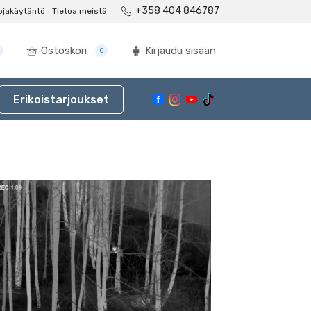
+358 404 846787
ojakäytäntö
Tietoa meistä
Ostoskori
Kirjaudu sisään
0
Erikoistarjoukset