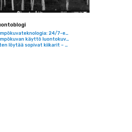
uontoblogi
ksen välineenä
mpökuvateknologia: 24/7-etu lintujen tarkkailussa
a
mpökuvan käyttö luontokuvauksessa
ten löytää sopivat kiikarit – Opas täydellisten kiikareide