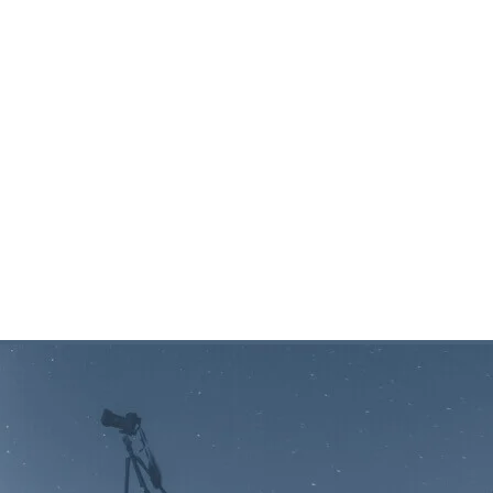
 havainnointiin
ta – erityinen luonnonilmiö, jota ei kannata jättää koke
allisesti ja onnistuneesti?