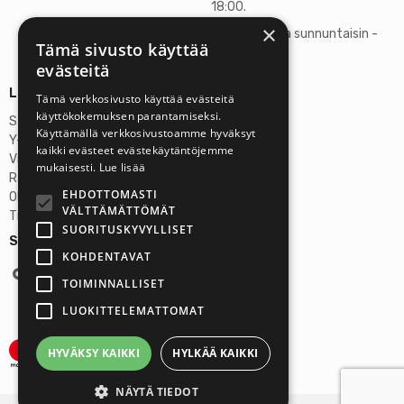
18:00.
×
Lauantaisin ja sunnuntaisin -
Tämä sivusto käyttää
suljettu
evästeitä
Lisätietoja
Tämä verkkosivusto käyttää evästeitä
käyttökokemuksen parantamiseksi.
Stardust Finland Oy
Käyttämällä verkkosivustoamme hyväksyt
Y-tunnus: 2972445-9
kaikki evästeet evästekäytäntöjemme
Virallinen osoite
mukaisesti.
Lue lisää
Rantatie 37 C75, 33250 Tampere
EHDOTTOMASTI
OP Tampere
VÄLTTÄMÄTTÖMÄT
Tilinumero FI6357300820922629
SUORITUSKYVYLLISET
Seuraa meitä:
KOHDENTAVAT
TOIMINNALLISET
LUOKITTELEMATTOMAT
HYVÄKSY KAIKKI
HYLKÄÄ KAIKKI
NÄYTÄ TIEDOT