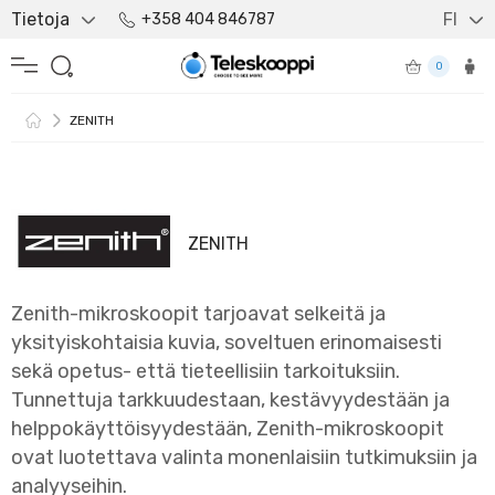
Tietoja
FI
+358 404 846787
0
ZENITH
ZENITH
Zenith-mikroskoopit tarjoavat selkeitä ja
yksityiskohtaisia kuvia, soveltuen erinomaisesti
sekä opetus- että tieteellisiin tarkoituksiin.
Tunnettuja tarkkuudestaan, kestävyydestään ja
helppokäyttöisyydestään, Zenith-mikroskoopit
ovat luotettava valinta monenlaisiin tutkimuksiin ja
analyyseihin.