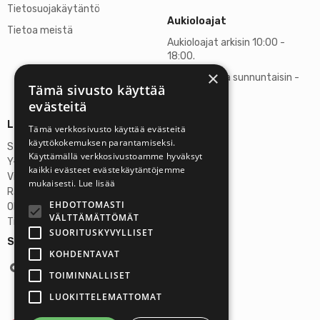
Tietosuojakäytäntö
Aukioloajat
Tietoa meistä
Aukioloajat arkisin 10:00 -
18:00.
×
Lauantaisin ja sunnuntaisin -
Tämä sivusto käyttää
suljettu
evästeitä
Lisätietoja
Tämä verkkosivusto käyttää evästeitä
käyttökokemuksen parantamiseksi.
Stardust Finland Oy
Käyttämällä verkkosivustoamme hyväksyt
Y-tunnus: 2972445-9
kaikki evästeet evästekäytäntöjemme
Virallinen osoite
mukaisesti.
Lue lisää
Rantatie 37 C75, 33250 Tampere
EHDOTTOMASTI
OP Tampere
VÄLTTÄMÄTTÖMÄT
Tilinumero FI6357300820922629
SUORITUSKYVYLLISET
Seuraa meitä:
KOHDENTAVAT
TOIMINNALLISET
LUOKITTELEMATTOMAT