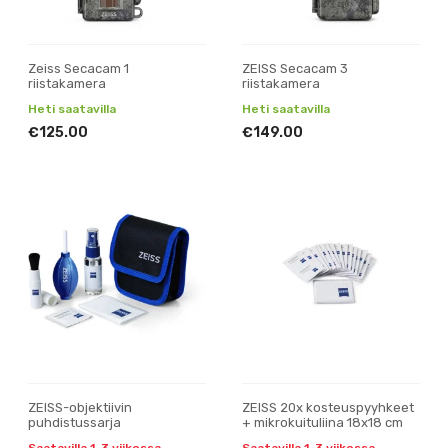
Zeiss Secacam 1
ZEISS Secacam 3
riistakamera
riistakamera
Heti saatavilla
Heti saatavilla
€125.00
€149.00
ZEISS-objektiivin
ZEISS 20x kosteuspyyhkeet
puhdistussarja
+ mikrokuituliina 18x18 cm
Saatavilla 1-3 viikossa
Saatavilla 1-3 viikossa