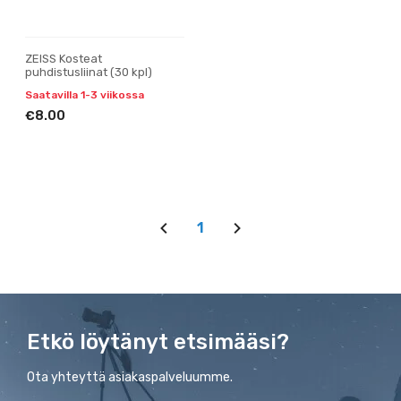
ZEISS Kosteat
puhdistusliinat (30 kpl)
Saatavilla 1-3 viikossa
€8.00
1
Etkö löytänyt etsimääsi?
Ota yhteyttä asiakaspalveluumme.