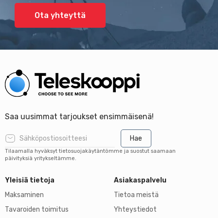
Ota yhteyttä
Saa uusimmat tarjoukset ensimmäisenä!
Hae
Tilaamalla hyväksyt tietosuojakäytäntömme ja suostut saamaan
päivityksiä yritykseltämme.
Yleisiä tietoja
Asiakaspalvelu
Maksaminen
Tietoa meistä
Tavaroiden toimitus
Yhteystiedot