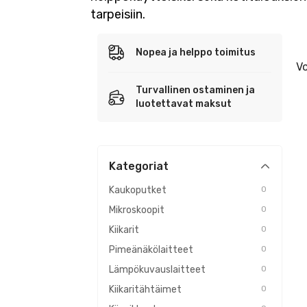
tarpeisiin.
Nopea ja helppo toimitus
Vo
Turvallinen ostaminen ja
luotettavat maksut
Kategoriat
Kaukoputket
0
Mikroskoopit
0
Kiikarit
0
Pimeänäkölaitteet
0
Lämpökuvauslaitteet
0
Kiikaritähtäimet
0