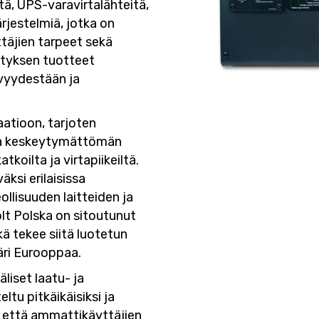
tä, UPS-varavirtalähteitä,
ärjestelmiä, jotka on
täjien tarpeet sekä
rityksen tuotteet
vyydestään ja
atioon, tarjoten
 ja keskeytymättömän
tkoilta ja virtapiikeiltä.
ksi erilaisissa
ollisuuden laitteiden ja
lt Polska on sitoutunut
ä tekee siitä luotetun
äri Eurooppaa.
liset laatu- ja
ltu pitkäikäisiksi ja
n että ammattikäyttäjien