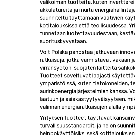
valikoiman tuotteita, kuten invertterei
akkulatureita ja muita energiahallintaj
suunniteltu täyttämään vaativien käyt
kotitalouksissa että teollisuudessa. Y
tunnetaan luotettavuudestaan, kestä
suorituskyvystään.
Volt Polska panostaa jatkuvaan innova
ratkaisuja, jotka varmistavat vakaan
virransyötön, suojaten laitteita sähköka
Tuotteet soveltuvat laajasti käytettävä
ympäristöissä, kuten tietokoneiden, te
aurinkoenergiajärjestelmien kanssa. Vo
laatuun ja asiakastyytyväisyyteen, mik
valinnan energiaratkaisujen alalla ymp
Yrityksen tuotteet täyttävät kansainvä
turvallisuusstandardit, ja ne on suunnite
helppokäyttöisiksi sekä kotitalouksie