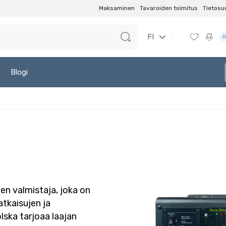
Maksaminen
Tavaroiden toimitus
Tietosu
FI
0
Blogi
n valmistaja, joka on
atkaisujen ja
lska tarjoaa laajan