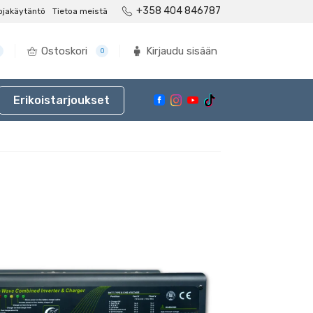
+358 404 846787
ojakäytäntö
Tietoa meistä
Ostoskori
Kirjaudu sisään
0
Erikoistarjoukset