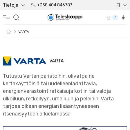
Tietoja
FI
+358 404 846787
0
VARTA
VARTA
Tutustu Vartan paristoihin, olivatpa ne
kertakäyttöisiä tai uudelleenladattavia,
energianvarastointiratkaisuja kotiin tai valoja
ulkoiluun, retkeilyyn, urheiluun ja peleihin. Varta
tarjoaa oikean energian lisääntyneeseen
itsenäisyyteen arkielämässä.