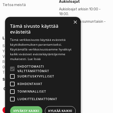
Aukioloajat
Tietoa meistä
Aukioloajat arkisin 10:00 -
18:00.
×
Lauantaisin ja sunnuntaisin -
Tämä sivusto käyttää
suljettu
evästeitä
Lisätietoja
Tämä verkkosivusto käyttää evästeitä
käyttökokemuksen parantamiseksi.
Stardust Finland Oy
Käyttämällä verkkosivustoamme hyväksyt
Y-tunnus: 2972445-9
kaikki evästeet evästekäytäntöjemme
Virallinen osoite
mukaisesti.
Lue lisää
Rantatie 37 C75, 33250 Tampere
EHDOTTOMASTI
OP Tampere
VÄLTTÄMÄTTÖMÄT
Tilinumero FI6357300820922629
SUORITUSKYVYLLISET
Seuraa meitä:
KOHDENTAVAT
TOIMINNALLISET
LUOKITTELEMATTOMAT
HYVÄKSY KAIKKI
HYLKÄÄ KAIKKI