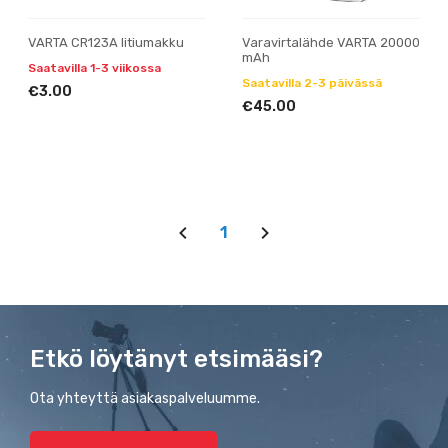
VARTA CR123A litiumakku
Varavirtalähde VARTA 20000
mAh
Saatavilla 1-3 viikossa
Saatavilla 2-3 päivässä
€3.00
€45.00
1
Etkö löytänyt etsimääsi?
Ota yhteyttä asiakaspalveluumme.