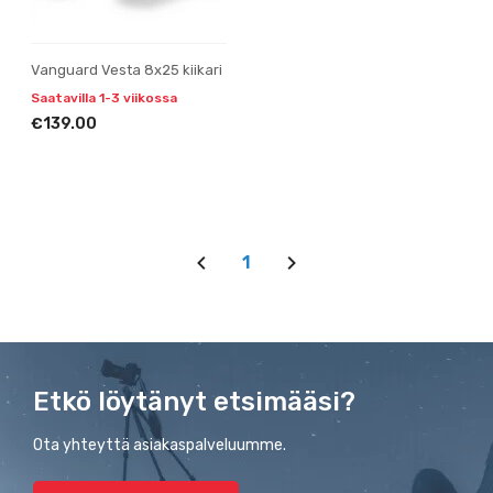
Vanguard Vesta 8x25 kiikari
Saatavilla 1-3 viikossa
€139.00
1
Etkö löytänyt etsimääsi?
Ota yhteyttä asiakaspalveluumme.