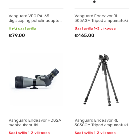
Vanguard VEO PA-65
Vanguard Endeavor RL
digiscoping puhelinadapteri
303AGM Tripod ampumatuki
kaukoputkeen ja kiikariin
Heti saatavilla
Saatavilla 1-3 viikossa
€79.00
€465.00
Vanguard Endeavor HD82A
Vanguard Endeavor RL
maakaukoputki
303CGM Tripod ampumatuki
Saatavilla 1-3 viikossa
Saatavilla 1-3 viikossa