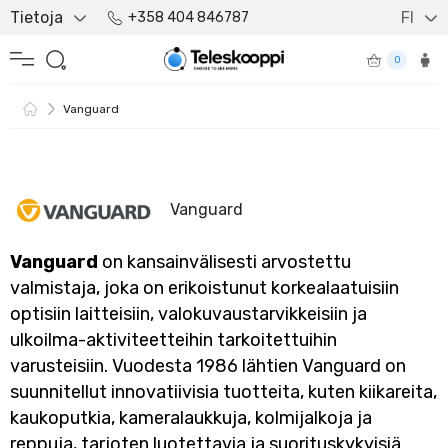
Tietoja
FI
+358 404 846787
0
Vanguard
Vanguard
Vanguard
on kansainvälisesti arvostettu
valmistaja, joka on erikoistunut korkealaatuisiin
optisiin laitteisiin, valokuvaustarvikkeisiin ja
ulkoilma-aktiviteetteihin tarkoitettuihin
varusteisiin. Vuodesta 1986 lähtien Vanguard on
suunnitellut innovatiivisia tuotteita, kuten kiikareita,
kaukoputkia, kameralaukkuja, kolmijalkoja ja
reppuja, tarjoten luotettavia ja suorituskykyisiä