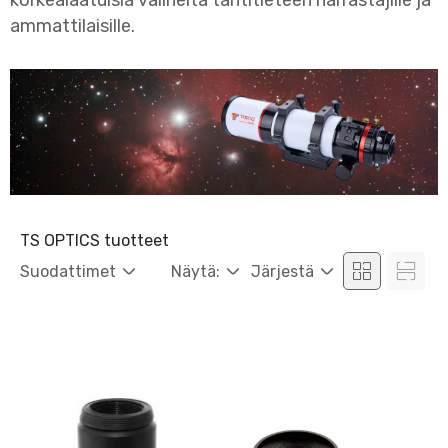
korkealaatuisia välineitä tähtitieteen harrastajille ja
ammattilaisille.
TS OPTICS tuotteet
Suodattimet
Näytä:
Järjestä