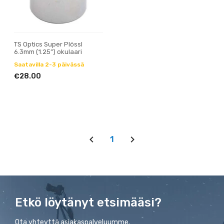
TS Optics Super Plössl
6.3mm (1.25”) okulaari
Saatavilla 2-3 päivässä
€28.00
1
Etkö löytänyt etsimääsi?
Ota yhteyttä asiakaspalveluumme.