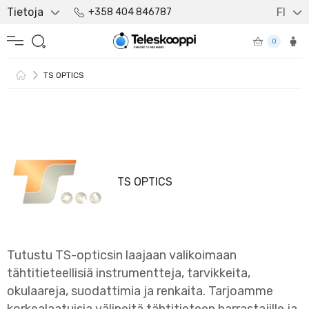
Tietoja
FI
+358 404 846787
0
TS OPTICS
TS OPTICS
Tutustu TS-opticsin laajaan valikoimaan
tähtitieteellisiä instrumentteja, tarvikkeita,
okulaareja, suodattimia ja renkaita. Tarjoamme