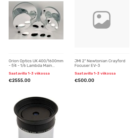
Orion Optics UK 400/1600mm
JMI 2" Newtonian Crayford
- f/4 - 1/6 Lambda Main
Focuser EV-3
mirror
Saatavilla 1-3 viikossa
Saatavilla 1-3 viikossa
€2555.00
€500.00