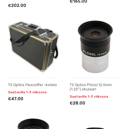
€165.00
€202.00
TS Optics Flexcoffer -kotelo
TS Optics Plössl 12.5mm
(1.25”) okulaari
Saatavilla 1-3 viikossa
Saatavilla 1-3 viikossa
€47.00
€28.00