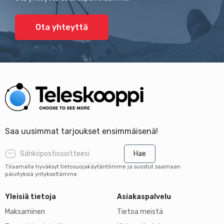
Ota yhteyttä
Saa uusimmat tarjoukset ensimmäisenä!
Hae
Tilaamalla hyväksyt tietosuojakäytäntömme ja suostut saamaan
päivityksiä yritykseltämme.
Yleisiä tietoja
Asiakaspalvelu
Maksaminen
Tietoa meistä