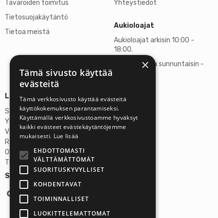
Tavaroiden toimitus
Yhteystiedot
Tietosuojakäytäntö
Aukioloajat
Tietoa meistä
Aukioloajat arkisin 10:00 -
18:00.
×
Lauantaisin ja sunnuntaisin -
Tämä sivusto käyttää
suljettu
evästeitä
Lisätietoja
Tämä verkkosivusto käyttää evästeitä
käyttökokemuksen parantamiseksi.
Stardust Finland Oy
Käyttämällä verkkosivustoamme hyväksyt
Y-tunnus: 2972445-9
kaikki evästeet evästekäytäntöjemme
Virallinen osoite
mukaisesti.
Lue lisää
Rantatie 37 C75, 33250 Tampere
EHDOTTOMASTI
OP Tampere
VÄLTTÄMÄTTÖMÄT
Tilinumero FI6357300820922629
SUORITUSKYVYLLISET
Seuraa meitä:
KOHDENTAVAT
TOIMINNALLISET
LUOKITTELEMATTOMAT