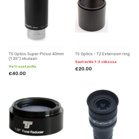
TS Optics Super Plössl 40mm
TS Optics - T2 Extension ring
(1.25”) okulaari
Saatavilla 1-3 viikossa
Heti saatavilla
€20.00
€40.00