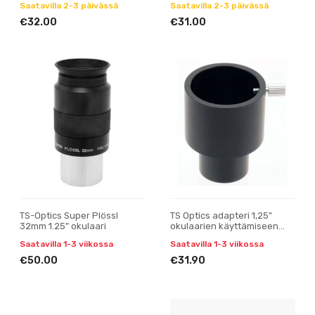
Saatavilla 2-3 päivässä
Saatavilla 2-3 päivässä
€32.00
€31.00
TS-Optics Super Plössl
TS Optics adapteri 1,25"
32mm 1.25” okulaari
okulaarien käyttämiseen
24,5 mm / 0,965"
Saatavilla 1-3 viikossa
Saatavilla 1-3 viikossa
tarkennusputkessa
€50.00
€31.90