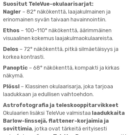
Suositut TeleVue-okulaarisarjat:
Nagler
– 82° näkökenttä, laajakulmainen ja
erinomainen syvän taivaan havainnointiin.
Ethos
– 100–110° näkökenttä, äärimmäinen
visuaalinen kokemus laajakulmaokulaareista.
Delos
– 72° näkökenttä, pitkä silmäetäisyys ja
korkea kontrasti.
Panoptic
– 68° näkökenttä, kompakti ja kirkas
näkymä.
Plössl
– Klassinen okulaarisarja, joka tarjoaa
laadukkaan ja edullisen vaihtoehdon.
Astrofotografia ja teleskooppitarvikkeet
Okulaarien lisäksi TeleVue valmistaa
laadukkaita
Barlow-linssejä, flattener-korjaimia ja
sovittimia
, jotka ovat tärkeitä erityisesti