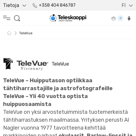
Tietoja
FI
+358 404 846787
0
TeleVue
TeleVue
TeleVue – Huipputason optiikkaa
tähtiharrastajille ja astrofotografeille
TeleVue – Yli 40 vuotta optista
huippuosaamista
TeleVue on yksi arvostetuimmista tuotemerkeistä
tähtiharrastuksen maailmassa. Yrityksen perusti Al
Nagler vuonna 1977 tavoitteena kehittää
markkinoiden parhaat
okulaarit, Barlow-linssit ja