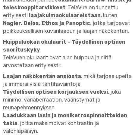
teleskooppitarvikkeet
. TeleVue on tunnettu
erityisesti
laajakulmaokulaareistaan
, kuten
Nagler, Delos, Ethos ja Panoptic
, jotka tarjoavat
poikkeuksellisen kuvanlaadun ja laajan näkökentän.
Huippuluokan okulaarit – Täydellinen optinen
suorituskyky
TeleVuen okulaarit ovat alan huippua ja niitä
arvostetaan erityisesti:
Laajan näkökentän ansiosta
, mikä tarjoaa upeita
ja immersiivisiä tähtihavaintoja.
Täydellisen optisen korjauksen vuoksi
, joka
minimoi väriaberraation, vääristymät ja
reunapehmennyksen.
Laadukkaan lasin ja monikerrospinnoitteiden
takia
, jotka maksimoivat kontrastin ja
valonläpäisyn.