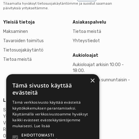
Tilaamalla hyväksyt tietosuojakäytäntömme ja suostut saamaan
päivityksiä yritykseltämme.
Yleisiä tietoja
Asiakaspalvelu
Maksaminen
Tietoa meistä
Tavaroiden toimitus
Yhteystiedot
Tietosuojakäytäntö
Aukioloajat
Tietoa meistä
Aukioloajat arkisin 10:00 -
18:00.
×
Lauantaisin ja sunnuntaisin -
Tämä sivusto käyttää
suljettu
evästeitä
Lisätietoja
Tämä verkkosivusto käyttää evästeitä
käyttökokemuksen parantamiseksi.
Stardust Finland Oy
Käyttämällä verkkosivustoamme hyväksyt
Y-tunnus: 2972445-9
kaikki evästeet evästekäytäntöjemme
Virallinen osoite
mukaisesti.
Lue lisää
Rantatie 37 C75, 33250 Tampere
EHDOTTOMASTI
OP Tampere