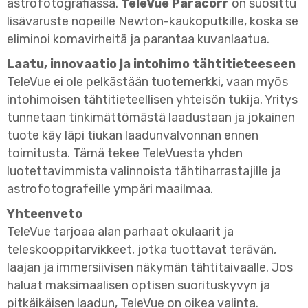
astrofotografiassa.
TeleVue Paracorr
on suosittu
lisävaruste nopeille Newton-kaukoputkille, koska se
eliminoi komavirheitä ja parantaa kuvanlaatua.
Laatu, innovaatio ja intohimo tähtitieteeseen
TeleVue ei ole pelkästään tuotemerkki, vaan myös
intohimoisen tähtitieteellisen yhteisön tukija. Yritys
tunnetaan tinkimättömästä laadustaan ja jokainen
tuote käy läpi tiukan laadunvalvonnan ennen
toimitusta. Tämä tekee TeleVuesta yhden
luotettavimmista valinnoista tähtiharrastajille ja
astrofotografeille ympäri maailmaa.
Yhteenveto
TeleVue tarjoaa alan parhaat okulaarit ja
teleskooppitarvikkeet, jotka tuottavat terävän,
laajan ja immersiivisen näkymän tähtitaivaalle. Jos
haluat maksimaalisen optisen suorituskyvyn ja
pitkäikäisen laadun, TeleVue on oikea valinta.