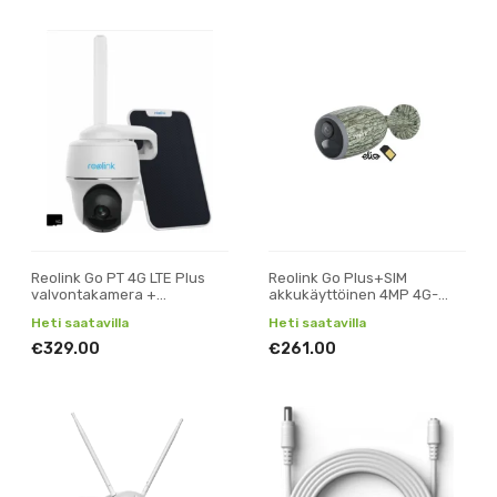
Reolink Go PT 4G LTE Plus
Reolink Go Plus+SIM
valvontakamera +
akkukäyttöinen 4MP 4G-
aurinkopaneeli
älykamera ulkokäyttöön
Heti saatavilla
Heti saatavilla
€329.00
€261.00