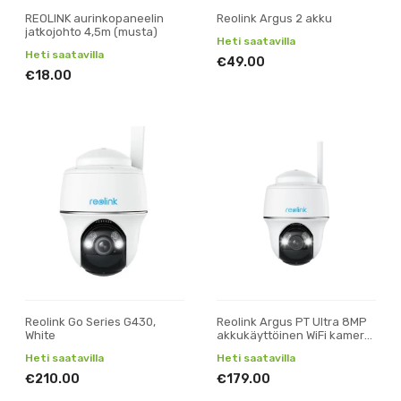
REOLINK aurinkopaneelin
Reolink Argus 2 akku
jatkojohto 4,5m (musta)
Heti saatavilla
Heti saatavilla
€49.00
€18.00
Reolink Go Series G430,
Reolink Argus PT Ultra 8MP
White
akkukäyttöinen WiFi kamera
ulkokäyttöön
Heti saatavilla
Heti saatavilla
€210.00
€179.00