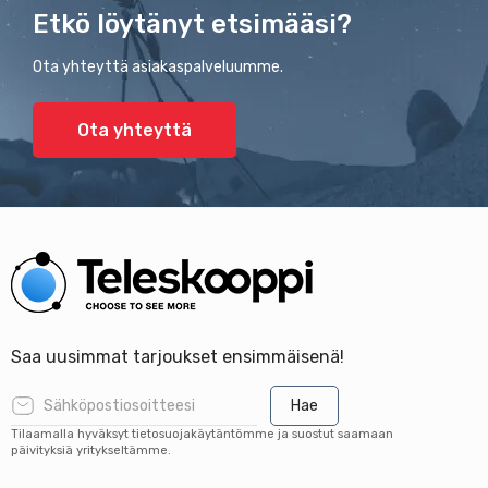
Etkö löytänyt etsimääsi?
Ota yhteyttä asiakaspalveluumme.
Ota yhteyttä
Saa uusimmat tarjoukset ensimmäisenä!
Hae
Tilaamalla hyväksyt tietosuojakäytäntömme ja suostut saamaan
päivityksiä yritykseltämme.