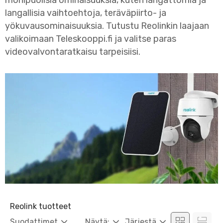
monipuolisia ominaisuuksia, kuten langattomia ja
langallisia vaihtoehtoja, teräväpiirto- ja
yökuvausominaisuuksia. Tutustu Reolinkin laajaan
valikoimaan Teleskooppi.fi ja valitse paras
videovalvontaratkaisu tarpeisiisi.
Reolink tuotteet
Suodattimet
Näytä:
Järjestä