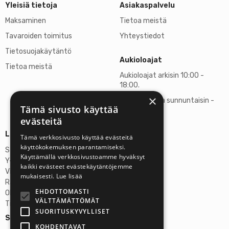
Yleisiä tietoja
Asiakaspalvelu
Maksaminen
Tietoa meistä
Tavaroiden toimitus
Yhteystiedot
Tietosuojakäytäntö
Aukioloajat
Tietoa meistä
Aukioloajat arkisin 10:00 -
18:00.
×
Lauantaisin ja sunnuntaisin -
Tämä sivusto käyttää
suljettu
evästeitä
Lisätietoja
Tämä verkkosivusto käyttää evästeitä
käyttökokemuksen parantamiseksi.
Stardust Finland Oy
Käyttämällä verkkosivustoamme hyväksyt
Y-tunnus: 2972445-9
kaikki evästeet evästekäytäntöjemme
Virallinen osoite
mukaisesti.
Lue lisää
Rantatie 37 C75, 33250 Tampere
EHDOTTOMASTI
OP Tampere
VÄLTTÄMÄTTÖMÄT
Tilinumero FI6357300820922629
SUORITUSKYVYLLISET
Seuraa meitä:
KOHDENTAVAT