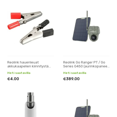
Reolink hauenleuat
Reolink Go Ranger PT / Go
akkukaapelien kiinnitystä
Series G450 (aurinkopaneeli
varten
+ 32gb SD)
Heti saatavilla
Heti saatavilla
€4.00
€389.00