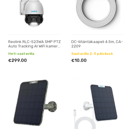
Reolink RLC-523WA 5MP PTZ
DC-liitäntäkaapeli 4.5m, CA-
Auto Tracking AI WiFi kamera
2209
ulkokäyttöön
Heti saatavilla
Saatavilla 2-3 päivässä
€299.00
€10.00