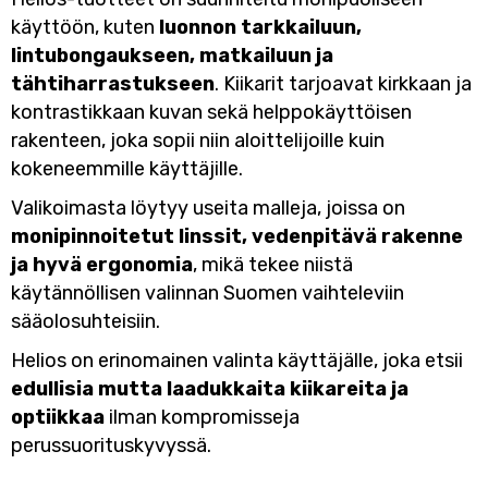
käyttöön, kuten
luonnon tarkkailuun,
lintubongaukseen, matkailuun ja
tähtiharrastukseen
. Kiikarit tarjoavat kirkkaan ja
kontrastikkaan kuvan sekä helppokäyttöisen
rakenteen, joka sopii niin aloittelijoille kuin
kokeneemmille käyttäjille.
Valikoimasta löytyy useita malleja, joissa on
monipinnoitetut linssit, vedenpitävä rakenne
ja hyvä ergonomia
, mikä tekee niistä
käytännöllisen valinnan Suomen vaihteleviin
sääolosuhteisiin.
Helios on erinomainen valinta käyttäjälle, joka etsii
edullisia mutta laadukkaita kiikareita ja
optiikkaa
ilman kompromisseja
perussuorituskyvyssä.