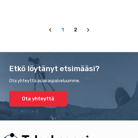
1
2
Etkö löytänyt etsimääsi?
Ota yhteyttä asiakaspalveluumme.
Ota yhteyttä