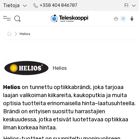
Tietoja
FI
+358 404 846787
0
Helios
Helios
Helios
on tunnettu optiikkabrändi, joka tarjoaa
laajan valikoiman kiikareita, kaukoputkia ja muita
optisia tuotteita erinomaisella hinta–laatusuhteella.
Brändi on erityisen suosittu harrastajien
keskuudessa, jotka etsivät luotettavaa optiikkaa
ilman korkeaa hintaa.
Helios-tuotteet on suunniteltu monipuoliseen