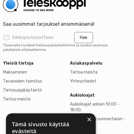
Saa uusimmat tarjoukset ensimmäisenä!
Hae
Tilaamalla hyväksyt tietosuojakäytäntömme ja suostut saamaan
päivityksiä yritykseltämme.
Yleisiä tietoja
Asiakaspalvelu
Maksaminen
Tietoa meistä
Tavaroiden toimitus
Yhteystiedot
Tietosuojakäytäntö
Aukioloajat
Tietoa meistä
Aukioloajat arkisin 10:00 -
18:00.
×
Lauantaisin ja sunnuntaisin -
Tämä sivusto käyttää
suljettu
evästeitä