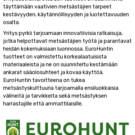
täyttämään vaativien metsästäjien tarpeet
kestävyyden, käytännöllisyyden ja luotettavuuden
osalta.
Yritys pyrkii tarjoamaan innovatiivisia ratkaisuja,
jotka helpottavat metsästäjien työtä ja parantavat
heidän kokemuksiaan luonnossa. EuroHuntin
tuotteet on valmistettu korkealaatuisista
materiaaleista ja ne on suunniteltu kestämään
ankarat sääolosuhteet ja kovaa käyttöä.
EuroHuntin tavoitteena on tukea
metsästyskulttuuria tarjoamalla ensiluokkaisia
välineitä ja tarvikkeita sekä metsästyksen
harrastajille että ammattilaisille.