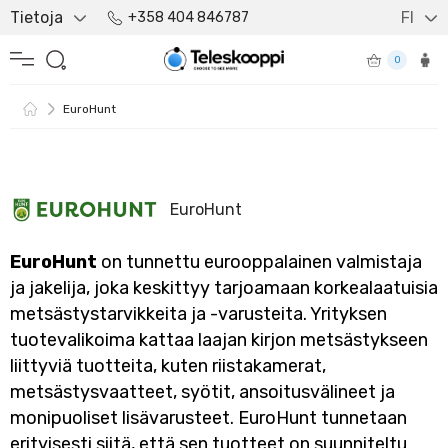
Tietoja
FI
+358 404 846787
0
EuroHunt
EuroHunt
EuroHunt
on tunnettu eurooppalainen valmistaja
ja jakelija, joka keskittyy tarjoamaan korkealaatuisia
metsästystarvikkeita ja -varusteita. Yrityksen
tuotevalikoima kattaa laajan kirjon metsästykseen
liittyviä tuotteita, kuten riistakamerat,
metsästysvaatteet, syötit, ansoitusvälineet ja
monipuoliset lisävarusteet. EuroHunt tunnetaan
erityisesti siitä, että sen tuotteet on suunniteltu