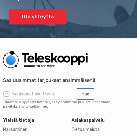
Ota yhteyttä
Saa uusimmat tarjoukset ensimmäisenä!
Hae
Tilaamalla hyväksyt tietosuojakäytäntömme ja suostut saamaan
päivityksiä yritykseltämme.
Yleisiä tietoja
Asiakaspalvelu
Maksaminen
Tietoa meistä