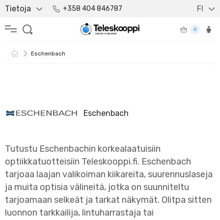
Tietoja
FI
+358 404 846787
0
Eschenbach
Eschenbach
Tutustu Eschenbachin korkealaatuisiin
optiikkatuotteisiin Teleskooppi.fi. Eschenbach
tarjoaa laajan valikoiman kiikareita, suurennuslaseja
ja muita optisia välineitä, jotka on suunniteltu
tarjoamaan selkeät ja tarkat näkymät. Olitpa sitten
luonnon tarkkailija, lintuharrastaja tai