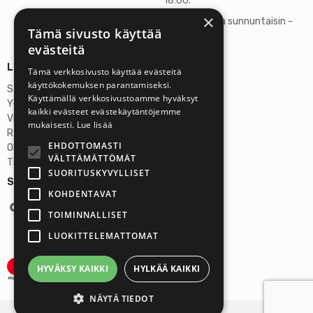
18:00.
×
Lauantaisin ja sunnuntaisin -
Tämä sivusto käyttää
suljettu
evästeitä
Lisätietoja
Tämä verkkosivusto käyttää evästeitä
käyttökokemuksen parantamiseksi.
Stardust Finland Oy
Käyttämällä verkkosivustoamme hyväksyt
Y-tunnus: 2972445-9
kaikki evästeet evästekäytäntöjemme
Virallinen osoite
mukaisesti.
Lue lisää
Rantatie 37 C75, 33250 Tampere
EHDOTTOMASTI
OP Tampere
VÄLTTÄMÄTTÖMÄT
Tilinumero FI6357300820922629
SUORITUSKYVYLLISET
Seuraa meitä:
KOHDENTAVAT
TOIMINNALLISET
LUOKITTELEMATTOMAT
HYVÄKSY KAIKKI
HYLKÄÄ KAIKKI
NÄYTÄ TIEDOT