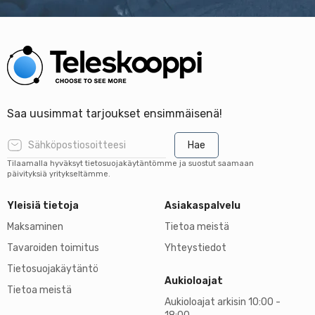
Saa uusimmat tarjoukset ensimmäisenä!
Hae
Tilaamalla hyväksyt tietosuojakäytäntömme ja suostut saamaan
päivityksiä yritykseltämme.
Yleisiä tietoja
Asiakaspalvelu
Maksaminen
Tietoa meistä
Tavaroiden toimitus
Yhteystiedot
Tietosuojakäytäntö
Aukioloajat
Tietoa meistä
Aukioloajat arkisin 10:00 -