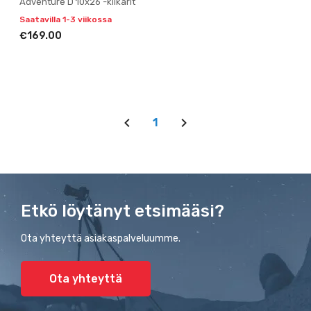
Adventure D 10x26 -kiikarit
Saatavilla 1-3 viikossa
€169.00
1
Etkö löytänyt etsimääsi?
Ota yhteyttä asiakaspalveluumme.
Ota yhteyttä