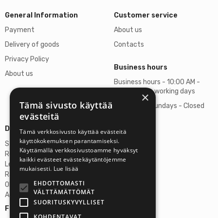
General Information
Customer service
Payment
About us
Delivery of goods
Contacts
Privacy Policy
Business hours
About us
Business hours - 10:00 AM -
06:00 PM on working days
×
Tämä sivusto käyttää
Saturdays, Sundays - Closed
evästeitä
Details
Tämä verkkosivusto käyttää evästeitä
käyttökokemuksen parantamiseksi.
Stardust Finland Oy
Käyttämällä verkkosivustoamme hyväksyt
Registration no: 2972445-9
kaikki evästeet evästekäytäntöjemme
Legal Address
mukaisesti.
Lue lisää
Rantatie 37 C75, 33250 Tampere
EHDOTTOMASTI
OP Tampere
VÄLTTÄMÄTTÖMÄT
Account No.: FI6357300820922629
SUORITUSKYVYLLISET
Follow us:
KOHDENTAVAT