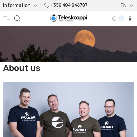
Information
EN
+358 404 846787
0
About us