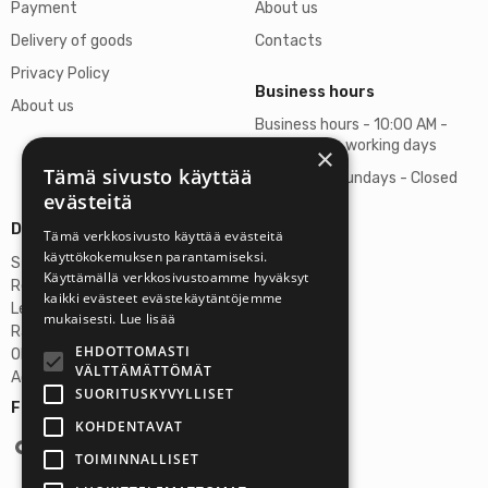
Payment
About us
Delivery of goods
Contacts
Privacy Policy
Business hours
About us
Business hours - 10:00 AM -
06:00 PM on working days
×
Tämä sivusto käyttää
Saturdays, Sundays - Closed
evästeitä
Details
Tämä verkkosivusto käyttää evästeitä
käyttökokemuksen parantamiseksi.
Stardust Finland Oy
Käyttämällä verkkosivustoamme hyväksyt
Registration no: 2972445-9
kaikki evästeet evästekäytäntöjemme
Legal Address
mukaisesti.
Lue lisää
Rantatie 37 C75, 33250 Tampere
EHDOTTOMASTI
OP Tampere
VÄLTTÄMÄTTÖMÄT
Account No.: FI6357300820922629
SUORITUSKYVYLLISET
Follow us:
KOHDENTAVAT
TOIMINNALLISET