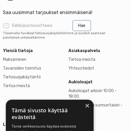
Saa uusimmat tarjoukset ensimmäisenä!
Hae
Tilaamalla hyväksyt tietosuojakäytäntömme ja suostut saamaan
päivityksiä yritykseltämme.
Yleisiä tietoja
Asiakaspalvelu
Maksaminen
Tietoa meistä
Tavaroiden toimitus
Yhteystiedot
Tietosuojakäytäntö
Aukioloajat
Tietoa meistä
Aukioloajat arkisin 10:00 -
18:00.
×
Lauantaisin ja sunnuntaisin -
Tämä sivusto käyttää
suljettu
evästeitä
Lisätietoja
Tämä verkkosivusto käyttää evästeitä