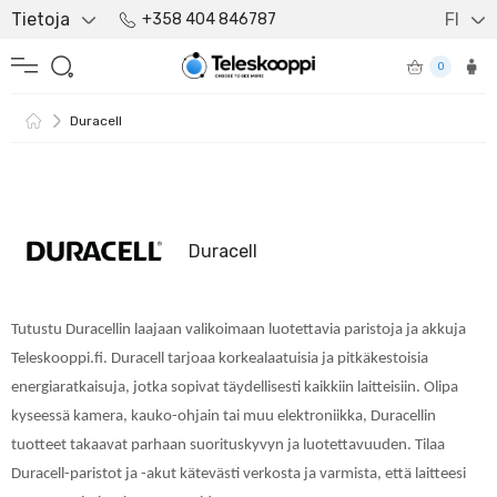
Tietoja
FI
+358 404 846787
0
Duracell
Duracell
Tutustu Duracellin laajaan valikoimaan luotettavia paristoja ja akkuja
Teleskooppi.fi. Duracell tarjoaa korkealaatuisia ja pitkäkestoisia
energiaratkaisuja, jotka sopivat täydellisesti kaikkiin laitteisiin. Olipa
kyseessä kamera, kauko-ohjain tai muu elektroniikka, Duracellin
tuotteet takaavat parhaan suorituskyvyn ja luotettavuuden. Tilaa
Duracell-paristot ja -akut kätevästi verkosta ja varmista, että laitteesi