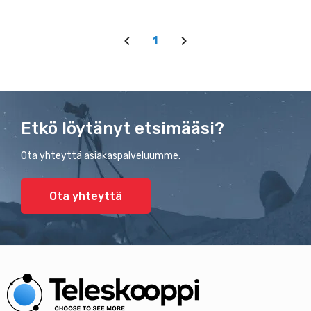
1
Etkö löytänyt etsimääsi?
Ota yhteyttä asiakaspalveluumme.
Ota yhteyttä