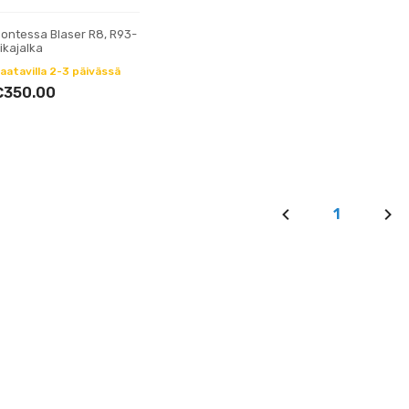
ontessa Blaser R8, R93-
ikajalka
aatavilla 2-3 päivässä
€350.00
1