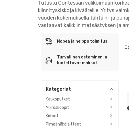
Tutustu Contessan valikoimaan korkeal
kiinnityskiskoja kivääreille. Yritys v
vuoden kokemuksella tähtäin- ja punapi
vastaavat kaikkiin metsästyksen ja a
Nopea ja helppo toimitus
C
Turvallinen ostaminen ja
luotettavat maksut
Kategoriat
Kaukoputket
0
Mikroskoopit
0
Kiikarit
0
Pimeänäkölaitteet
0