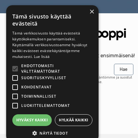
×
Tämä sivusto käyttää
evästeitä
Tämä verkkosivusto käyttää evästeitä
käyttökokemuksen parantamiseksi.
Käyttämällä verkkosivustoamme hyväksyt
kaikki evästeet evästekäytäntöjemme
Saa uusimmat tarjoukset ensimmäisenä!
mukaisesti.
Lue lisää
EHDOTTOMASTI
Hae
VÄLTTÄMÄTTÖMÄT
SUORITUSKYVYLLISET
Tilaamalla hyväksyt tietosuojakäytäntömme ja suostut
saamaan päivityksiä yritykseltämme.
KOHDENTAVAT
TOIMINNALLISET
LUOKITTELEMATTOMAT
HYVÄKSY KAIKKI
HYLKÄÄ KAIKKI
NÄYTÄ TIEDOT