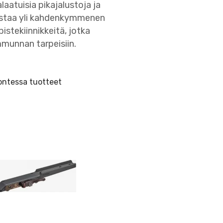
aatuisia pikajalustoja ja
almistaa yli kahdenkymmenen
stekiinnikkeitä, jotka
mmunnan tarpeisiin.
ontessa tuotteet