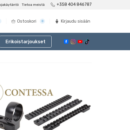
+358 404 846787
ojakäytäntö
Tietoa meistä
Ostoskori
Kirjaudu sisään
0
Erikoistarjoukset