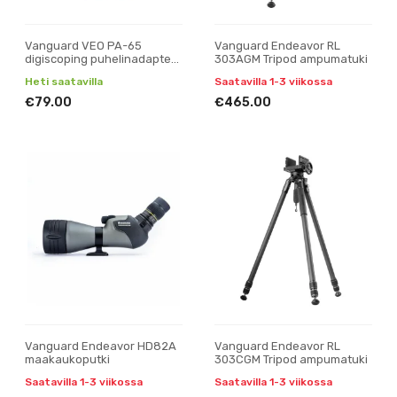
Vanguard VEO PA-65
Vanguard Endeavor RL
digiscoping puhelinadapteri
303AGM Tripod ampumatuki
kaukoputkeen ja kiikariin
Heti saatavilla
Saatavilla 1-3 viikossa
€79.00
€465.00
Vanguard Endeavor HD82A
Vanguard Endeavor RL
maakaukoputki
303CGM Tripod ampumatuki
Saatavilla 1-3 viikossa
Saatavilla 1-3 viikossa