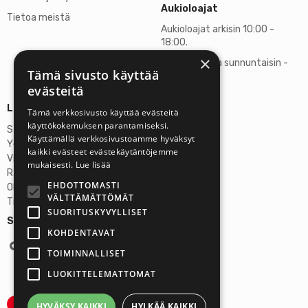
Aukioloajat
Tietoa meistä
Aukioloajat arkisin 10:00 -
18:00.
×
Lauantaisin ja sunnuntaisin -
Tämä sivusto käyttää
suljettu
evästeitä
Lisätietoja
Tämä verkkosivusto käyttää evästeitä
käyttökokemuksen parantamiseksi.
Stardust Finland Oy
Käyttämällä verkkosivustoamme hyväksyt
Y-tunnus: 2972445-9
kaikki evästeet evästekäytäntöjemme
Virallinen osoite
mukaisesti.
Lue lisää
Rantatie 37 C75, 33250 Tampere
EHDOTTOMASTI
OP Tampere
VÄLTTÄMÄTTÖMÄT
Tilinumero FI6357300820922629
SUORITUSKYVYLLISET
Seuraa meitä:
KOHDENTAVAT
TOIMINNALLISET
LUOKITTELEMATTOMAT
HYVÄKSY KAIKKI
HYLKÄÄ KAIKKI