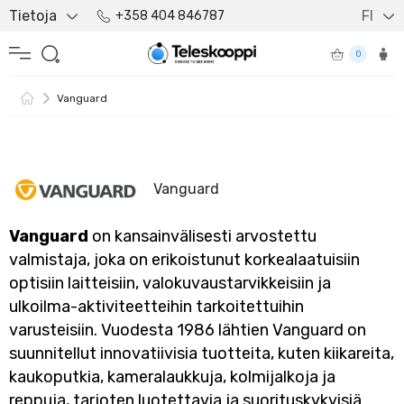
Tietoja
FI
+358 404 846787
0
Vanguard
Vanguard
Vanguard
on kansainvälisesti arvostettu
valmistaja, joka on erikoistunut korkealaatuisiin
optisiin laitteisiin, valokuvaustarvikkeisiin ja
ulkoilma-aktiviteetteihin tarkoitettuihin
varusteisiin. Vuodesta 1986 lähtien Vanguard on
suunnitellut innovatiivisia tuotteita, kuten kiikareita,
kaukoputkia, kameralaukkuja, kolmijalkoja ja
reppuja, tarjoten luotettavia ja suorituskykyisiä