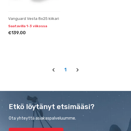
Vanguard Vesta 8x25 kiikari
Saatavilla 1-3 viikossa
€139.00
1
Etkö löytänyt etsimääsi?
Ota yhteyttä asiakaspalveluumme.