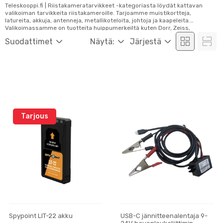
Teleskooppi.fi | Riistakameratarvikkeet -kategoriasta löydät kattavan
valikoiman tarvikkeita riistakameroille. Tarjoamme muistikortteja,
latureita, akkuja, antenneja, metallikoteloita, johtoja ja kaapeleita.
Valikoimassamme on tuotteita huippumerkeiltä kuten Dorr, Zeiss,
Spypoint, Burrel, Reolink, Uovision ja Snyper. Tutustu ja tilaa helposti
Suodattimet
Näytä:
Järjestä
verkosta!
Tarjous
Spypoint LIT-22 akku
USB-C jännitteenalentaja 9-