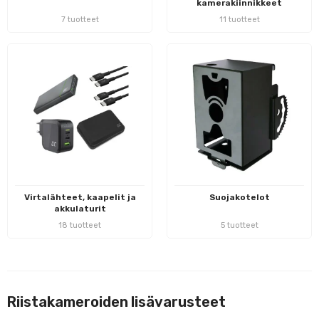
kamerakiinnikkeet
7 tuotteet
11 tuotteet
Virtalähteet, kaapelit ja
Suojakotelot
akkulaturit
18 tuotteet
5 tuotteet
Riistakameroiden lisävarusteet