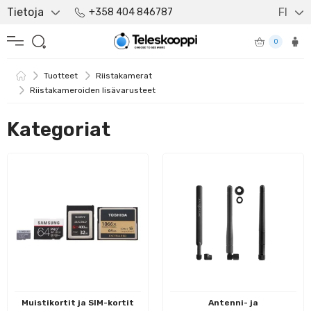
Tietoja
FI
+358 404 846787
0
Tuotteet
Riistakamerat
Riistakameroiden lisävarusteet
Kategoriat
Muistikortit ja SIM-kortit
Antenni- ja