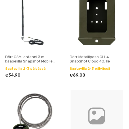
Dörr GSM-antenni 3 m
Dörr Metallipesä GH-4
kaapelilla Snapshot Mobile
SnapShot Cloud 4G: lle
5.1:lle ja 8.0i:lle
Saatavilla 2-3 päivässä
Saatavilla 2-3 päivässä
€34.90
€69.00