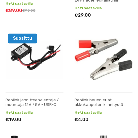
24V hauenleukaliittimin
Heti saatavilla
Heti saatavilla
€89.00
€99.00
€29.00
Suosittu
Reolink jännitteenalentaja /
Reolink hauenleuat
muuntaja 12V / 5V - USB-C
akkukaapelien kiinnitystä
varten
Heti saatavilla
Heti saatavilla
€19.00
€4.00