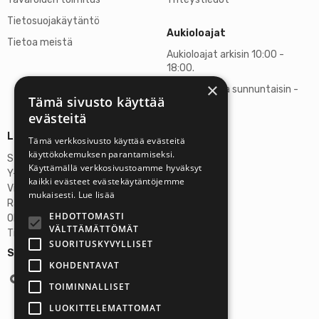
Tietosuojakäytäntö
Aukioloajat
Tietoa meistä
Aukioloajat arkisin 10:00 -
18:00.
×
Lauantaisin ja sunnuntaisin -
Tämä sivusto käyttää
suljettu
evästeitä
Lisätietoja
Tämä verkkosivusto käyttää evästeitä
käyttökokemuksen parantamiseksi.
Stardust Finland Oy
Käyttämällä verkkosivustoamme hyväksyt
Y-tunnus: 2972445-9
kaikki evästeet evästekäytäntöjemme
Virallinen osoite
mukaisesti.
Lue lisää
Rantatie 37 C75, 33250 Tampere
EHDOTTOMASTI
OP Tampere
VÄLTTÄMÄTTÖMÄT
Tilinumero FI6357300820922629
SUORITUSKYVYLLISET
Seuraa meitä:
KOHDENTAVAT
TOIMINNALLISET
LUOKITTELEMATTOMAT