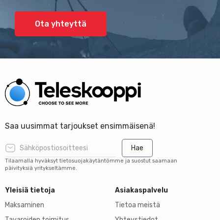
Ota yhteyttä
Saa uusimmat tarjoukset ensimmäisenä!
Hae
Tilaamalla hyväksyt tietosuojakäytäntömme ja suostut saamaan
päivityksiä yritykseltämme.
Yleisiä tietoja
Asiakaspalvelu
Maksaminen
Tietoa meistä
Tavaroiden toimitus
Yhteystiedot