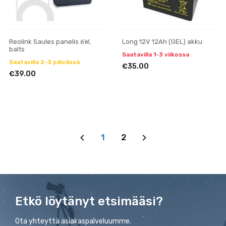
Reolink Saules panelis 6W,
Long 12V 12Ah (GEL) akku
balts
Saatavilla 1-3 viikossa
Saatavilla 2-3 päivässä
€35.00
€39.00
1
2
Etkö löytänyt etsimääsi?
Ota yhteyttä asiakaspalveluumme.