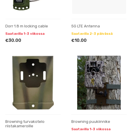
Dorr 1.8 m locking cable
5G LTE Antenna
Saatavilla 1-3 viikossa
Saatavilla 2-3 päivässä
€30.00
€10.00
Browning turvakotelo
Browning puukiinnike
riistakameroille
Saatavilla 1-3 viikossa