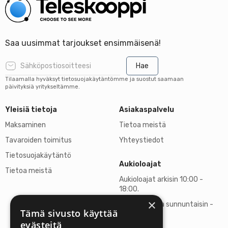
Saa uusimmat tarjoukset ensimmäisenä!
Hae
Tilaamalla hyväksyt tietosuojakäytäntömme ja suostut saamaan
päivityksiä yritykseltämme.
Yleisiä tietoja
Asiakaspalvelu
Maksaminen
Tietoa meistä
Tavaroiden toimitus
Yhteystiedot
Tietosuojakäytäntö
Aukioloajat
Tietoa meistä
Aukioloajat arkisin 10:00 -
18:00.
×
Lauantaisin ja sunnuntaisin -
Tämä sivusto käyttää
suljettu
evästeitä