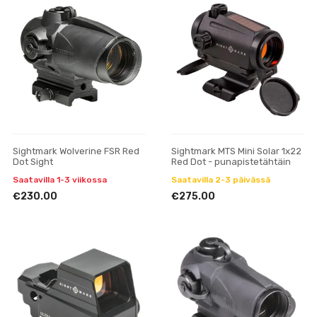
Sightmark Wolverine FSR Red
Sightmark MTS Mini Solar 1x22
Dot Sight
Red Dot - punapistetähtäin
Saatavilla 1-3 viikossa
Saatavilla 2-3 päivässä
€230.00
€275.00