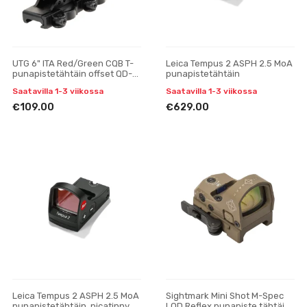
UTG 6" ITA Red/Green CQB T-
Leica Tempus 2 ASPH 2.5 MoA
punapistetähtäin offset QD-
punapistetähtäin
jalusta
Saatavilla 1-3 viikossa
Saatavilla 1-3 viikossa
€109.00
€629.00
Leica Tempus 2 ASPH 2.5 MoA
Sightmark Mini Shot M-Spec
punapistetähtäin, picatinny
LQD Reflex punapiste tähtäin