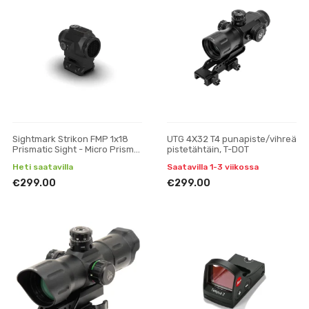
Sightmark Strikon FMP 1x18
UTG 4X32 T4 punapiste/vihreä
Prismatic Sight - Micro Prism
pistetähtäin, T-DOT
Sight
Heti saatavilla
Saatavilla 1-3 viikossa
€299.00
€299.00