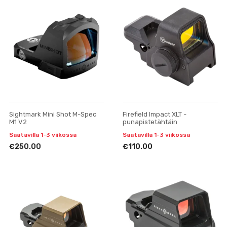
Sightmark Mini Shot M-Spec
Firefield Impact XLT -
M1 V2
punapistetähtäin
Saatavilla 1-3 viikossa
Saatavilla 1-3 viikossa
€250.00
€110.00