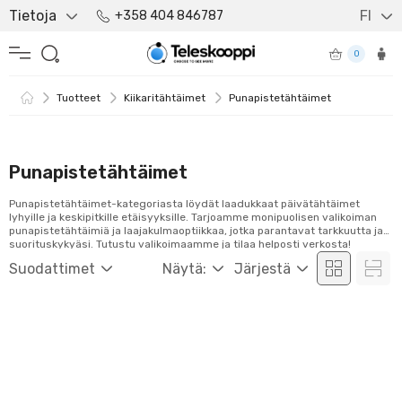
Tietoja
FI
+358 404 846787
0
Tuotteet
Kiikaritähtäimet
Punapistetähtäimet
Punapistetähtäimet
Punapistetähtäimet-kategoriasta löydät laadukkaat päivätähtäimet
lyhyille ja keskipitkille etäisyyksille. Tarjoamme monipuolisen valikoiman
punapistetähtäimiä ja laajakulmaoptiikkaa, jotka parantavat tarkkuutta ja
suorituskykyäsi. Tutustu valikoimaamme ja tilaa helposti verkosta!
Suodattimet
Näytä:
Järjestä