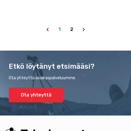
1
2
Etkö löytänyt etsimääsi?
Ota yhteyttä asiakaspalveluumme.
Ota yhteyttä