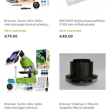
Bresser Junior 40x-640x -
BRESSER tyhjä preparaattilasi
mikroskooppi lisävarusteilla ja
1/100 mm mittakaavalla
kova kotelo
Heti saatavilla
Heti saatavilla
€79.00
€40.00
Bresser Junior 40x-640x
Bresser Science C-Mount-
mikroskooppi (vihreä)
adapteri MikroCameille