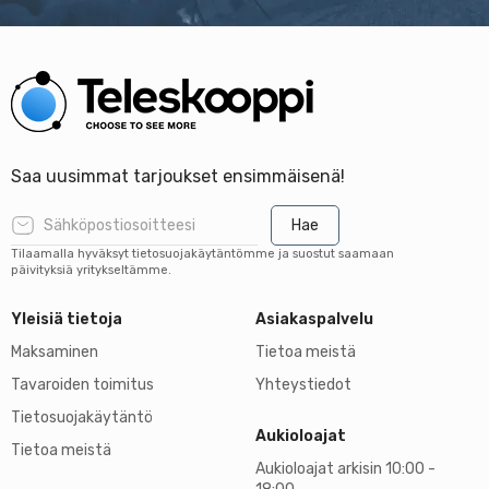
Saa uusimmat tarjoukset ensimmäisenä!
Hae
Tilaamalla hyväksyt tietosuojakäytäntömme ja suostut saamaan
päivityksiä yritykseltämme.
Yleisiä tietoja
Asiakaspalvelu
Maksaminen
Tietoa meistä
Tavaroiden toimitus
Yhteystiedot
Tietosuojakäytäntö
Aukioloajat
Tietoa meistä
Aukioloajat arkisin 10:00 -