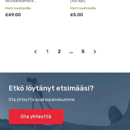
okulaarikamera
(100 kpl)
mikroskoopeille
Heti saatavilla
Heti saatavilla
€69.00
€5.00
1
2
...
5
Etkö löytänyt etsimääsi?
Ota yhteyttä asiakaspalveluumme.
Ota yhteyttä