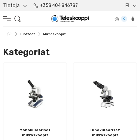
Tietoja
FI
+358 404 846787
0
Tuotteet
Mikroskoopit
Kategoriat
Monokulaariset
Binokulaariset
mikroskoopit
mikroskoopit