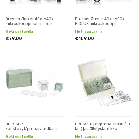
Bresser Junior 40x-640x
Bresser Junior 40x-1600x
mikroskooppi (punainen)
BIOLUX mikroskooppi
puhelinpidikkeellä (vihreä)
Heti saatavilla
Heti saatavilla
€79.00
€109.00
BRESSER-
BRESSER preparaattilasit (10
kansilevyt/preparaattilasit
kpl) ja säilytyslaatikko
(50/100 kpl)
Heti saatavilla
Heti saatavilla