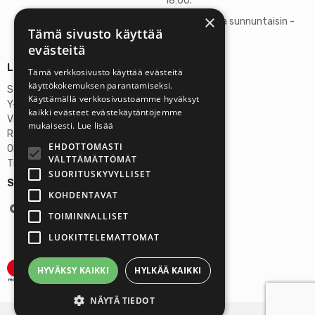
18:00.
×
Lauantaisin ja sunnuntaisin -
Tämä sivusto käyttää
suljettu
evästeitä
Lisätietoja
Tämä verkkosivusto käyttää evästeitä
käyttökokemuksen parantamiseksi.
Stardust Finland Oy
Käyttämällä verkkosivustoamme hyväksyt
Y-tunnus: 2972445-9
kaikki evästeet evästekäytäntöjemme
Virallinen osoite
mukaisesti.
Lue lisää
Rantatie 37 C75, 33250 Tampere
EHDOTTOMASTI
OP Tampere
VÄLTTÄMÄTTÖMÄT
Tilinumero FI6357300820922629
SUORITUSKYVYLLISET
Seuraa meitä:
KOHDENTAVAT
TOIMINNALLISET
LUOKITTELEMATTOMAT
HYVÄKSY KAIKKI
HYLKÄÄ KAIKKI
NÄYTÄ TIEDOT