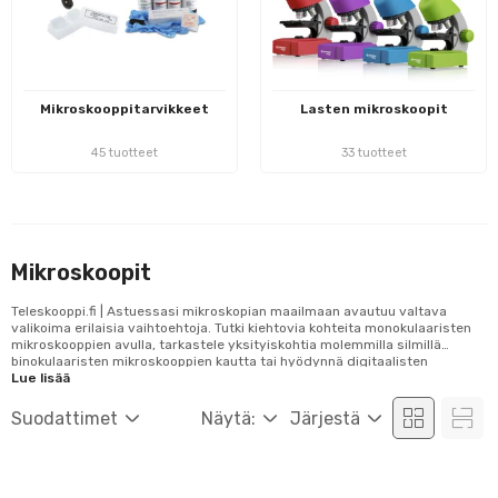
Mikroskooppitarvikkeet
Lasten mikroskoopit
45 tuotteet
33 tuotteet
Mikroskoopit
Teleskooppi.fi | Astuessasi mikroskopian maailmaan avautuu valtava
valikoima erilaisia vaihtoehtoja. Tutki kiehtovia kohteita monokulaaristen
mikroskooppien avulla, tarkastele yksityiskohtia molemmilla silmillä
binokulaaristen mikroskooppien kautta tai hyödynnä digitaalisten
mikroskooppien mahdollisuuksia liittämällä ne tietokoneeseen tai
Lue lisää
sisäänrakennettuun näyttöön. Stereomikroskoopit tarjoavat
mahdollisuuden havaita kahdella silmällä samanaikaisesti kun tallennat
Suodattimet
Näytä:
Järjestä
havaintoja kytketyllä kamerall...