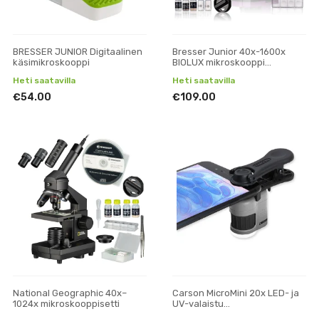
BRESSER JUNIOR Digitaalinen
Bresser Junior 40x-1600x
käsimikroskooppi
BIOLUX mikroskooppi
puhelinpidikkeellä (violetti)
Heti saatavilla
Heti saatavilla
€54.00
€109.00
National Geographic 40x–
Carson MicroMini 20x LED- ja
1024x mikroskooppisetti
UV-valaistu
taskumikroskooppi