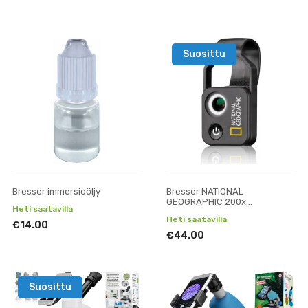
Suosittu
Bresser immersioöljy
Bresser NATIONAL
GEOGRAPHIC 200x
Heti saatavilla
Älypuhelinmikroskooppi
Heti saatavilla
CPL:llä
€14.00
€44.00
Suosittu