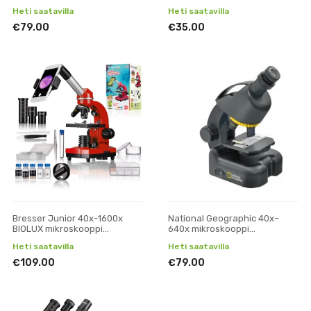
Heti saatavilla
Heti saatavilla
€79.00
€35.00
Bresser Junior 40x-1600x
National Geographic 40x–
BIOLUX mikroskooppi
640x mikroskooppi
puhelinpidikkeellä (punainen)
älypuhelinsovittimella
Heti saatavilla
Heti saatavilla
€109.00
€79.00