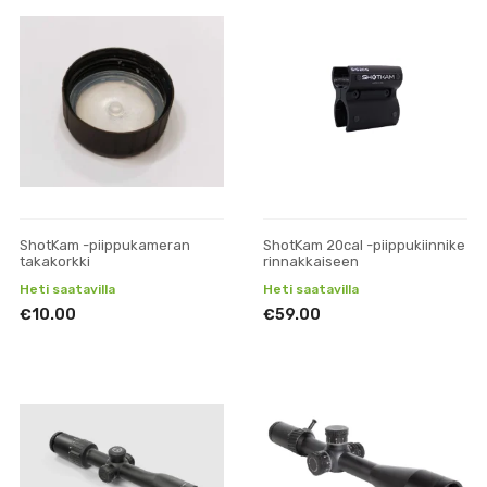
ShotKam -piippukameran
ShotKam 20cal -piippukiinnike
takakorkki
rinnakkaiseen
Heti saatavilla
Heti saatavilla
€10.00
€59.00