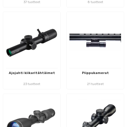
37 tuotteet
8 tuotteet
Ajojahti kiikaritähtäimet
Piippukamerat
23 tuotteet
21 tuotteet