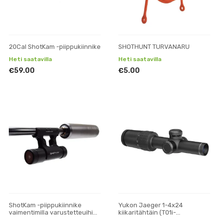
20Cal ShotKam -piippukiinnike
SHOTHUNT TURVANARU
Heti saatavilla
Heti saatavilla
€59.00
€5.00
ShotKam -piippukiinnike
Yukon Jaeger 1-4x24
vaimentimilla varustetteuihin
kiikaritähtäin (Т01i-