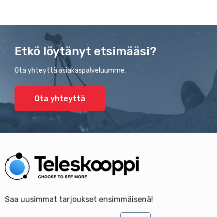
Etkö löytänyt etsimääsi?
Ota yhteyttä asiakaspalveluumme.
Ota yhteyttä
Saa uusimmat tarjoukset ensimmäisenä!