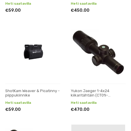
kivääreihin
tähtäinkuvalla)
Heti saatavilla
Heti saatavilla
€59.00
€450.00
ShotKam Weaver & Picatinny -
Yukon Jaeger 1-4x24
piippukiinnike
kiikaritähtäin (CТ01i-
tähtäinkuvalla)
Heti saatavilla
Heti saatavilla
€59.00
€470.00