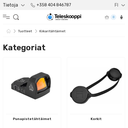
Tietoja
FI
+358 404 846787
0
Tuotteet
Kiikaritähtäimet
Kategoriat
Punapistetähtäimet
Korkit