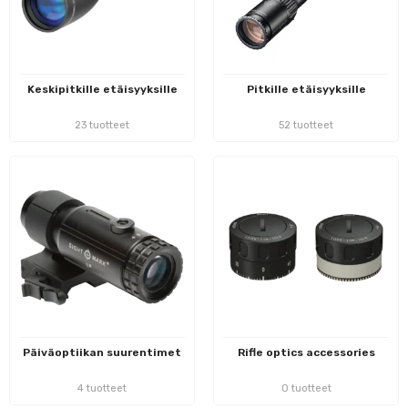
Keskipitkille etäisyyksille
Pitkille etäisyyksille
23 tuotteet
52 tuotteet
Päiväoptiikan suurentimet
Rifle optics accessories
4 tuotteet
0 tuotteet