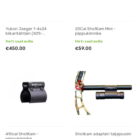
Yukon Jaeger 1-4x24
20Cal ShotKam Mini -
kiikaritähtäin (X01i-
piippukiinnike
tähtäinkuvalla)
Heti saatavilla
Heti saatavilla
€450.00
€59.00
410cal ShotKam -
Shotkam adapteri taljajousiin
piippukiinnike