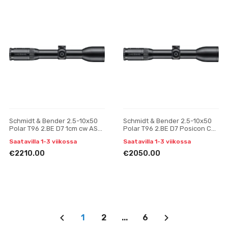
Schmidt & Bender 2.5-10x50
Schmidt & Bender 2.5-10x50
Polar T96 2.BE D7 1cm cw ASV
Polar T96 2.BE D7 Posicon CT
H // BDC H tähtäinkiikari
tēmēklis
Saatavilla 1-3 viikossa
Saatavilla 1-3 viikossa
€2210.00
€2050.00
1
2
...
6