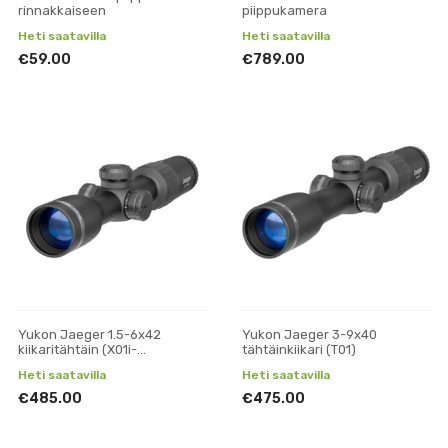
rinnakkaiseen
piippukamera
Heti saatavilla
Heti saatavilla
€59.00
€789.00
Yukon Jaeger 1.5-6x42
Yukon Jaeger 3-9x40
kiikaritähtäin (X01i-
tähtäinkiikari (T01)
tähtäinkuvalla)
Heti saatavilla
Heti saatavilla
€485.00
€475.00