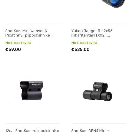
ShotKam Mini Weaver &
Yukon Jaeger 3-12x56
Picatinny -piippukiinnike
kiikaritähtäin (X02i-
tähtäinkuvalla)
Heti saatavilla
Heti saatavilla
€59.00
€525.00
12cal ShotKam -piippukiinnike
ShotKam GEN4 Mini -