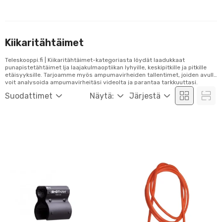
Kiikaritähtäimet
Teleskooppi.fi | Kiikaritähtäimet-kategoriasta löydät laadukkaat
punapistetähtäimet lja laajakulmaoptiikan lyhyille, keskipitkille ja pitkille
etäisyyksille. Tarjoamme myös ampumavirheiden tallentimet, joiden avulla
voit analysoida ampumavirheitäsi videolta ja parantaa tarkkuuttasi.
Tutustu valikoimaamme ja tilaa helposti verkosta!
Suodattimet
Näytä:
Järjestä