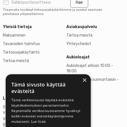
Hae
Tilaamalla hyväksyt tietosuojakäytäntömme ja suostut saamaan
päivityksiä yritykseltämme.
Yleisiä tietoja
Asiakaspalvelu
Maksaminen
Tietoa meistä
Tavaroiden toimitus
Yhteystiedot
Tietosuojakäytäntö
Aukioloajat
Tietoa meistä
Aukioloajat arkisin 10:00 -
18:00.
×
Lauantaisin ja sunnuntaisin -
Tämä sivusto käyttää
suljettu
evästeitä
Lisätietoja
Tämä verkkosivusto käyttää evästeitä
käyttökokemuksen parantamiseksi.
Stardust Finland Oy
Käyttämällä verkkosivustoamme hyväksyt
Y-tunnus: 2972445-9
kaikki evästeet evästekäytäntöjemme
Virallinen osoite
mukaisesti.
Lue lisää
Rantatie 37 C75, 33250 Tampere