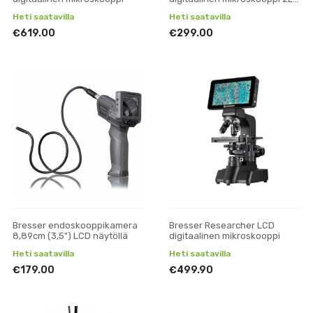
jossa on LCD-näyttö
Heti saatavilla
Heti saatavilla
€619.00
€299.00
Bresser endoskooppikamera
Bresser Researcher LCD
8,89cm (3,5") LCD näytöllä
digitaalinen mikroskooppi
Heti saatavilla
Heti saatavilla
€179.00
€499.90