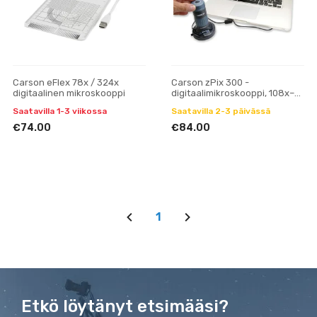
Carson eFlex 78x / 324x
Carson zPix 300 -
digitaalinen mikroskooppi
digitaalimikroskooppi, 108x–
569x zoom
Saatavilla 1-3 viikossa
Saatavilla 2-3 päivässä
€74.00
€84.00
1
Etkö löytänyt etsimääsi?