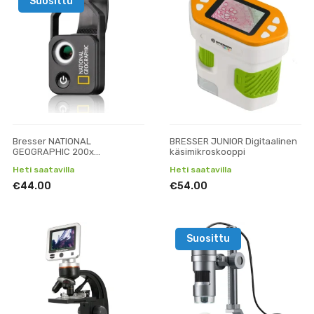
Suosittu
Bresser NATIONAL
BRESSER JUNIOR Digitaalinen
GEOGRAPHIC 200x
käsimikroskooppi
Älypuhelinmikroskooppi
Heti saatavilla
Heti saatavilla
CPL:llä
€44.00
€54.00
Suosittu