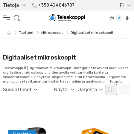
Tietoja
FI
+358 404 846787
0
Tuotteet
Mikroskoopit
Digitaaliset mikroskoopit
Digitaaliset mikroskoopit
Teleskooppi.fi | Digitaaliset mikroskoopit -kategoriasta löydät laadukkaat
digitaaliset mikroskoopit, joiden avulla voit tarkkailla kohteita
sisäänrakennetulla näytöllä, älypuhelimella tai tietokoneella. Tarjoamme
monipuoliset ratkaisut tarkkoihin havaintoihin ja analysointiin. Tutustu
valikoimaamme ja tilaa helposti verkosta!
Suodattimet
Näytä:
Järjestä