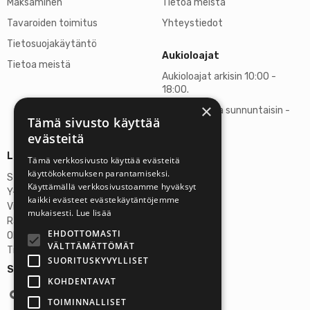
Maksaminen
Tietoa meistä
Tavaroiden toimitus
Yhteystiedot
Tietosuojakäytäntö
Aukioloajat
Tietoa meistä
Aukioloajat arkisin 10:00 -
18:00.
×
Lauantaisin ja sunnuntaisin -
Tämä sivusto käyttää
suljettu
evästeitä
Lisätietoja
Tämä verkkosivusto käyttää evästeitä
käyttökokemuksen parantamiseksi.
Stardust Finland Oy
Käyttämällä verkkosivustoamme hyväksyt
Y-tunnus: 2972445-9
kaikki evästeet evästekäytäntöjemme
Virallinen osoite
mukaisesti.
Lue lisää
Rantatie 37 C75, 33250 Tampere
EHDOTTOMASTI
OP Tampere
VÄLTTÄMÄTTÖMÄT
Tilinumero FI6357300820922629
SUORITUSKYVYLLISET
Seuraa meitä:
KOHDENTAVAT
TOIMINNALLISET