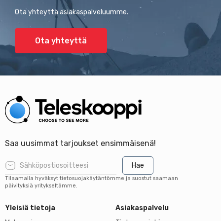
Ota yhteyttä asiakaspalveluumme.
Ota yhteyttä
Saa uusimmat tarjoukset ensimmäisenä!
Hae
Tilaamalla hyväksyt tietosuojakäytäntömme ja suostut saamaan
päivityksiä yritykseltämme.
Yleisiä tietoja
Asiakaspalvelu