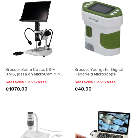
Bresser Zoom Optics DST-
Bresser Youngster Digital
0745, jossa on MikroCam MINI
Handheld Microscope
Full HD -kamera ja 13,3
Saatavilla 1-3 viikossa
Saatavilla 1-3 viikossa
tuuman Full HD -näyttö
€1070.00
€40.00