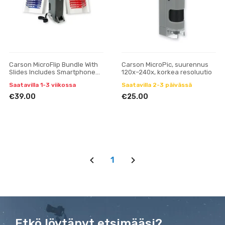
Carson MicroFlip Bundle With
Carson MicroPic, suurennus
Slides Includes Smartphone
120x–240x, korkea resoluutio
Clip
Saatavilla 1-3 viikossa
Saatavilla 2-3 päivässä
€39.00
€25.00
1
Etkö löytänyt etsimääsi?