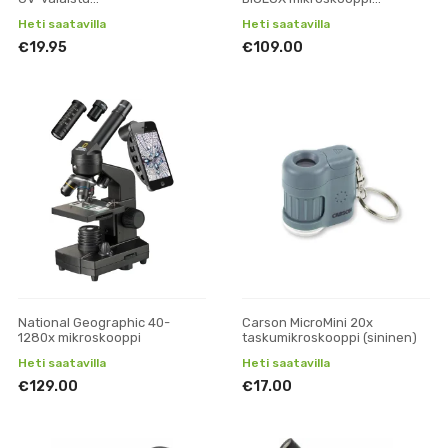
taskumikroskooppi
puhelinpidikkeellä (punainen)
Heti saatavilla
Heti saatavilla
€19.95
€109.00
National Geographic 40-
Carson MicroMini 20x
1280x mikroskooppi
taskumikroskooppi (sininen)
Heti saatavilla
Heti saatavilla
€129.00
€17.00