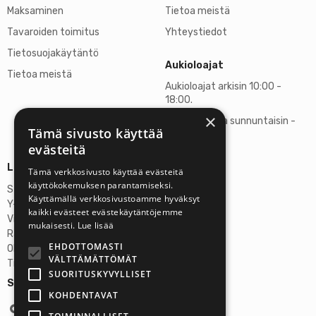
Maksaminen
Tietoa meistä
Tavaroiden toimitus
Yhteystiedot
Tietosuojakäytäntö
Aukioloajat
Tietoa meistä
Aukioloajat arkisin 10:00 -
18:00.
×
Lauantaisin ja sunnuntaisin -
Tämä sivusto käyttää
suljettu
evästeitä
Lisätietoja
Tämä verkkosivusto käyttää evästeitä
käyttökokemuksen parantamiseksi.
Stardust Finland Oy
Käyttämällä verkkosivustoamme hyväksyt
Y-tunnus: 2972445-9
kaikki evästeet evästekäytäntöjemme
Virallinen osoite
mukaisesti.
Lue lisää
Rantatie 37 C75, 33250 Tampere
EHDOTTOMASTI
OP Tampere
VÄLTTÄMÄTTÖMÄT
Tilinumero FI6357300820922629
SUORITUSKYVYLLISET
Seuraa meitä:
KOHDENTAVAT