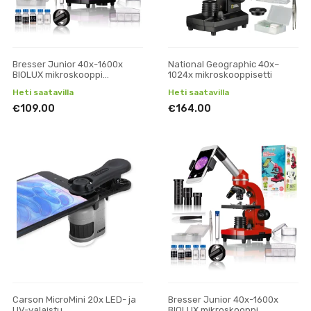
Bresser Junior 40x-1600x
National Geographic 40x–
BIOLUX mikroskooppi
1024x mikroskooppisetti
puhelinpidikkeellä (violetti)
Heti saatavilla
Heti saatavilla
€109.00
€164.00
Carson MicroMini 20x LED- ja
Bresser Junior 40x-1600x
UV-valaistu
BIOLUX mikroskooppi