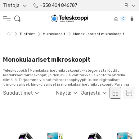
Tietoja
FI
+358 404 846787
0
Tuotteet
Mikroskoopit
Monokulaariset mikroskoopit
Monokulaariset mikroskoopit
Teleskooppi.fi | Monokulaariset mikroskoopit -kategoriasta löydät
laadukkaat mikroskoopit, joiden avulla voit tarkkailla kohteita yhdellä
silmällä. Tarjoamme yleiset mikroskooppityypit, kuten digitaaliset,
trinokulaariset, binokulaariset ja monokulaariset mikroskoopit. Paranna
tutkimuksiasi ja analysointiasi monokulaarisilla mikroskoopeilla. Tutustu
Suodattimet
Näytä:
Järjestä
valikoimaamme ja tilaa helposti verkosta!