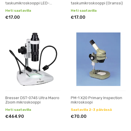
taskumikroskooppi LED-
taskumikroskooppi (Oranssi)
valolla (vihreä)
Heti saatavilla
Heti saatavilla
€17.00
€17.00
Bresser DST-0745 Ultra Macro
PM-1 X20 Primary Inspection
Zoom mikroskooppi
mikroskoopi
Heti saatavilla
Saatavilla 2-3 päivässä
€464.90
€70.00