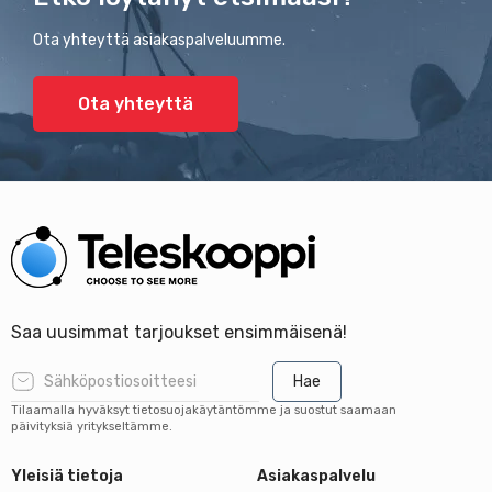
Ota yhteyttä asiakaspalveluumme.
Ota yhteyttä
Saa uusimmat tarjoukset ensimmäisenä!
Hae
Tilaamalla hyväksyt tietosuojakäytäntömme ja suostut saamaan
päivityksiä yritykseltämme.
Yleisiä tietoja
Asiakaspalvelu