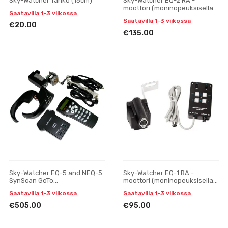
Sky-Watcher Tanko (15cm)
Sky-Watcher EQ-2 RA -
moottori (moninopeuksisella
Saatavilla 1-3 viikossa
käsiohjaimella)
Saatavilla 1-3 viikossa
€20.00
€135.00
Sky-Watcher EQ-5 and NEQ-5
Sky-Watcher EQ-1 RA -
SynScan GoTo
moottori (moninopeuksisella
päivityspakkaus
käsiohjaimella)
Saatavilla 1-3 viikossa
Saatavilla 1-3 viikossa
€505.00
€95.00