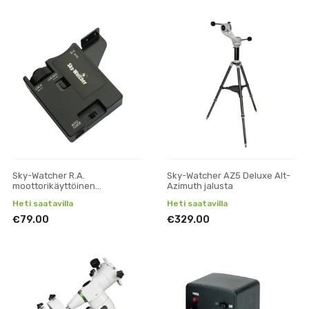
Sky-Watcher R.A.
Sky-Watcher AZ5 Deluxe Alt-
moottorikäyttöinen
Azimuth jalusta
seurantalaite Starquest- ja
Heti saatavilla
Heti saatavilla
AZ-EQ Avant -jalustoille
€79.00
€329.00