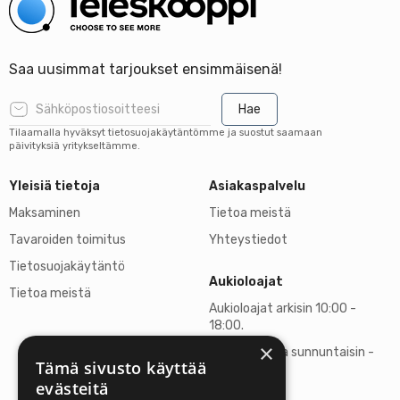
Saa uusimmat tarjoukset ensimmäisenä!
Hae
Tilaamalla hyväksyt tietosuojakäytäntömme ja suostut saamaan
päivityksiä yritykseltämme.
Yleisiä tietoja
Asiakaspalvelu
Maksaminen
Tietoa meistä
Tavaroiden toimitus
Yhteystiedot
Tietosuojakäytäntö
Aukioloajat
Tietoa meistä
Aukioloajat arkisin 10:00 -
18:00.
×
Lauantaisin ja sunnuntaisin -
Tämä sivusto käyttää
suljettu
evästeitä