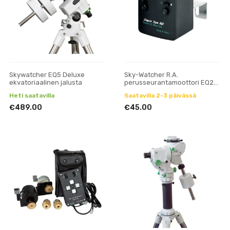
Skywatcher EQ5 Deluxe
Sky-Watcher R.A.
ekvatoriaalinen jalusta
perusseurantamoottori EQ2-
jalustalle
Heti saatavilla
Saatavilla 2-3 päivässä
€489.00
€45.00