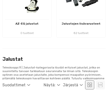
AZ-EQ jalustat
Jalustojen lisävarusteet
0 tuotteet
82 tuotteet
Jalustat
Teleskooppi.fi | Jalustat-kategoriasta löydät erityiset jalustat, jotka on
suunniteltu taivaan tarkkailuun seurannalla tai ilman sitä. Teleskoopin
optinen osa asetetaan jalustalle, joka kompensoi maapallon pyörimisen
pitämällä teleskoopin havaittavan kohteen päällä. Tutustu valikoimaamme
ja tilaa laadukkaat teleskooppikiinnikkeet helposti verkosta!
Suodattimet
Näytä:
Järjestä