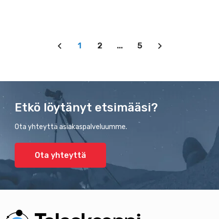
1
2
...
5
Etkö löytänyt etsimääsi?
Ota yhteyttä asiakaspalveluumme.
Ota yhteyttä