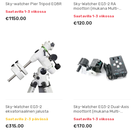
Sky-watcher Pier Tripod EQ8R
Sky-Watcher EQ3-2 RA
moottori (mukana Multi-
Saatavilla 1-3 viikossa
Speed Handset)
Saatavilla 1-3 viikossa
€1150.00
€120.00
Sky-Watcher EQ3-2
Sky-Watcher EQ3-2 Dual-Axis
ekvatoriaalinen jalusta
moottorit (mukana Multi-
Speed Handset)
Saatavilla 2-3 päivässä
Saatavilla 1-3 viikossa
€315.00
€170.00