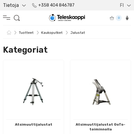
Tietoja
FI
+358 404 846787
0
Tuotteet
Kaukoputket
Jalustat
Kategoriat
Atsimuuttijalustat
Atsimuuttijalustat GoTo-
toiminnolla