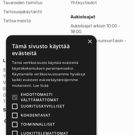
Tavaroiden toimitus
Yhteystiedot
Tietosuojakäytäntö
Aukioloajat
Tietoa meistä
Aukioloajat arkisin 10:00 -
18:00.
×
Lauantaisin ja sunnuntaisin -
Tämä sivusto käyttää
suljettu
evästeitä
Lisätietoja
Tämä verkkosivusto käyttää evästeitä
käyttökokemuksen parantamiseksi.
Stardust Finland Oy
Käyttämällä verkkosivustoamme hyväksyt
Y-tunnus: 2972445-9
kaikki evästeet evästekäytäntöjemme
Virallinen osoite
mukaisesti.
Lue lisää
Rantatie 37 C75, 33250 Tampere
EHDOTTOMASTI
OP Tampere
VÄLTTÄMÄTTÖMÄT
Tilinumero FI6357300820922629
SUORITUSKYVYLLISET
Seuraa meitä:
KOHDENTAVAT
TOIMINNALLISET
LUOKITTELEMATTOMAT