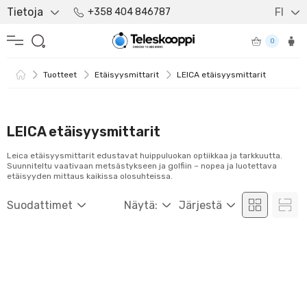
Tietoja
FI
+358 404 846787
0
Tuotteet
Etäisyysmittarit
LEICA etäisyysmittarit
LEICA etäisyysmittarit
Leica etäisyysmittarit edustavat huippuluokan optiikkaa ja tarkkuutta.
Suunniteltu vaativaan metsästykseen ja golfiin – nopea ja luotettava
etäisyyden mittaus kaikissa olosuhteissa.
Suodattimet
Näytä:
Järjestä