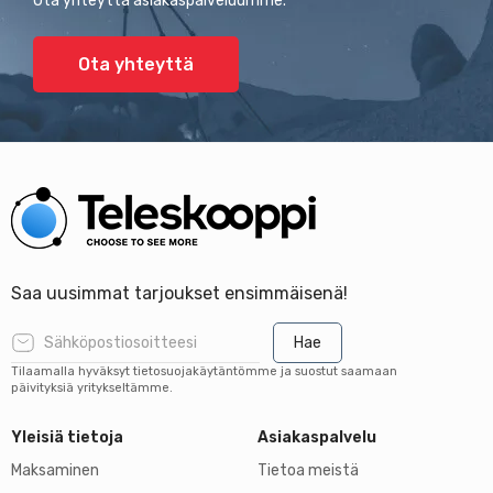
Ota yhteyttä asiakaspalveluumme.
Ota yhteyttä
Saa uusimmat tarjoukset ensimmäisenä!
Hae
Tilaamalla hyväksyt tietosuojakäytäntömme ja suostut saamaan
päivityksiä yritykseltämme.
Yleisiä tietoja
Asiakaspalvelu
Maksaminen
Tietoa meistä