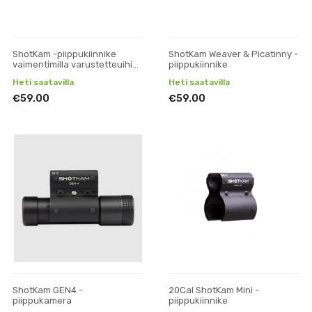
ShotKam -piippukiinnike
ShotKam Weaver & Picatinny -
vaimentimilla varustetteuihin
piippukiinnike
kivääreihin
Heti saatavilla
Heti saatavilla
€59.00
€59.00
ShotKam GEN4 -
20Cal ShotKam Mini -
piippukamera
piippukiinnike