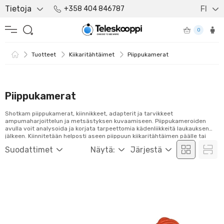
Tietoja
FI
+358 404 846787
0
Tuotteet
Kiikaritähtäimet
Piippukamerat
Piippukamerat
Shotkam piippukamerat, kiinnikkeet, adapterit ja tarvikkeet
ampumaharjoittelun ja metsästyksen kuvaamiseen. Piippukameroiden
avulla voit analysoida ja korjata tarpeettomia kädenliikkeitä laukauksen
jälkeen. Kiinnitetään helposti aseen piippuun kiikaritähtäimen päälle tai
aseen tukkiin. Tutustu valikoimaamme ja tilaa nyt!
Suodattimet
Näytä:
Järjestä