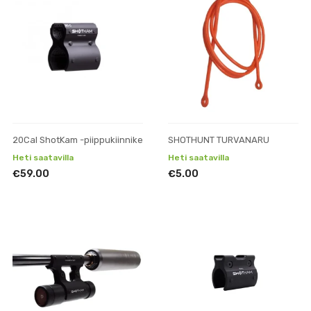
20Cal ShotKam -piippukiinnike
SHOTHUNT TURVANARU
Heti saatavilla
Heti saatavilla
€59.00
€5.00