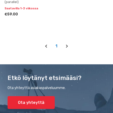
(parallel)
Saatavilla 1-3 viikossa
€59.00
1
Etkö löytänyt etsimääsi?
Ota yhteyttä asiakaspalveluumme.
Ota yhteyttä