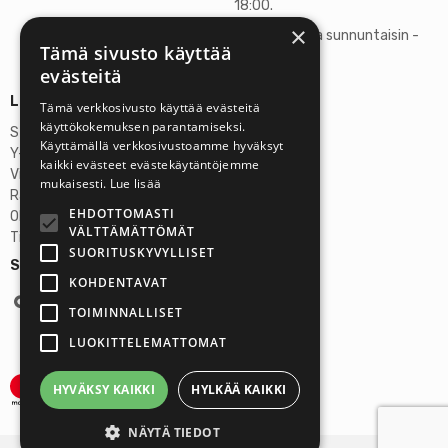
18:00.
×
Lauantaisin ja sunnuntaisin -
Tämä sivusto käyttää
suljettu
evästeitä
Lisätietoja
Tämä verkkosivusto käyttää evästeitä
käyttökokemuksen parantamiseksi.
Stardust Finland Oy
Käyttämällä verkkosivustoamme hyväksyt
Y-tunnus: 2972445-9
kaikki evästeet evästekäytäntöjemme
Virallinen osoite
mukaisesti.
Lue lisää
Rantatie 37 C75, 33250 Tampere
EHDOTTOMASTI
OP Tampere
VÄLTTÄMÄTTÖMÄT
Tilinumero FI6357300820922629
SUORITUSKYVYLLISET
Seuraa meitä:
KOHDENTAVAT
TOIMINNALLISET
LUOKITTELEMATTOMAT
HYVÄKSY KAIKKI
HYLKÄÄ KAIKKI
NÄYTÄ TIEDOT