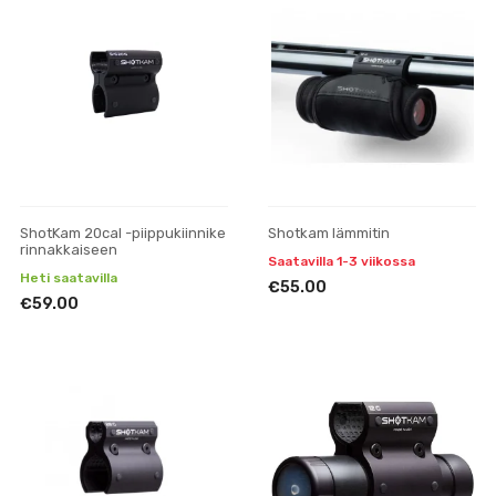
ShotKam 20cal -piippukiinnike
Shotkam lämmitin
rinnakkaiseen
Saatavilla 1-3 viikossa
Heti saatavilla
€55.00
€59.00