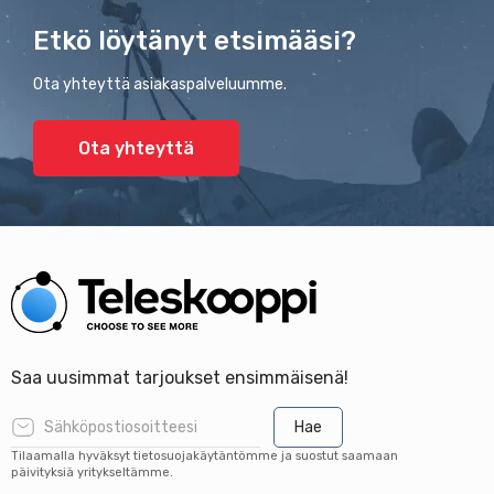
Etkö löytänyt etsimääsi?
Ota yhteyttä asiakaspalveluumme.
Ota yhteyttä
Saa uusimmat tarjoukset ensimmäisenä!
Hae
Tilaamalla hyväksyt tietosuojakäytäntömme ja suostut saamaan
päivityksiä yritykseltämme.