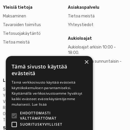
Yleisiä tietoja
Asiakaspalvelu
Maksaminen
Tietoa meistä
Tavaroiden toimitus
Yhteystiedot
Tietosuojakäytäntö
Aukioloajat
Tietoa meistä
Aukioloajat arkisin 10:00 -
18:00.
×
Lauantaisin ja sunnuntaisin -
Tämä sivusto käyttää
suljettu
evästeitä
Lisätietoja
Tämä verkkosivusto käyttää evästeitä
käyttökokemuksen parantamiseksi.
Stardust Finland Oy
Käyttämällä verkkosivustoamme hyväksyt
Y-tunnus: 2972445-9
kaikki evästeet evästekäytäntöjemme
Virallinen osoite
mukaisesti.
Lue lisää
Rantatie 37 C75, 33250 Tampere
EHDOTTOMASTI
OP Tampere
VÄLTTÄMÄTTÖMÄT
Tilinumero FI6357300820922629
SUORITUSKYVYLLISET
Seuraa meitä: