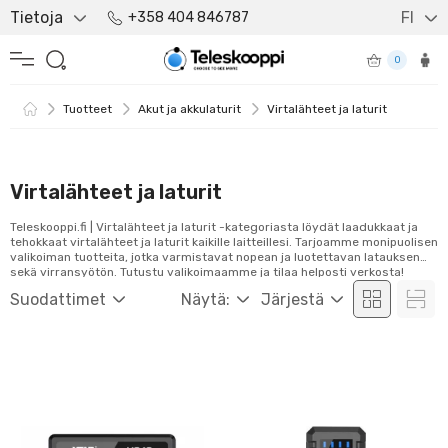
Tietoja
FI
+358 404 846787
0
Tuotteet
Akut ja akkulaturit
Virtalähteet ja laturit
Virtalähteet ja laturit
Teleskooppi.fi | Virtalähteet ja laturit -kategoriasta löydät laadukkaat ja
tehokkaat virtalähteet ja laturit kaikille laitteillesi. Tarjoamme monipuolisen
valikoiman tuotteita, jotka varmistavat nopean ja luotettavan latauksen
sekä virransyötön. Tutustu valikoimaamme ja tilaa helposti verkosta!
Suodattimet
Näytä:
Järjestä