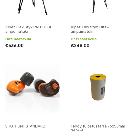
Viper-Flex Styx PRO TO GO
Viper-Flex Styx Elite+
ampumatuki
ampumatuki
Heti saatavilla
Heti saatavilla
€536.00
€248.00
SHOTHUNT STANDARD
Tendy Tulostustarra 76x50mm
260kpl