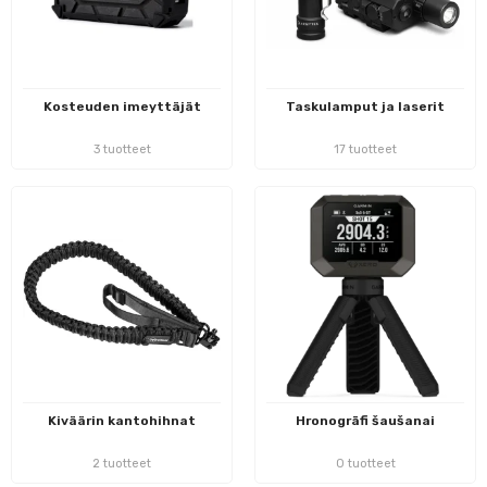
Kosteuden imeyttäjät
Taskulamput ja laserit
3 tuotteet
17 tuotteet
Kiväärin kantohihnat
Hronogrāfi šaušanai
2 tuotteet
0 tuotteet