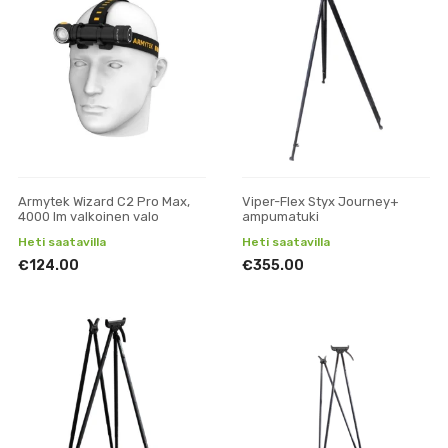
Armytek Wizard C2 Pro Max,
Viper-Flex Styx Journey+
4000 lm valkoinen valo
ampumatuki
Heti saatavilla
Heti saatavilla
€124.00
€355.00