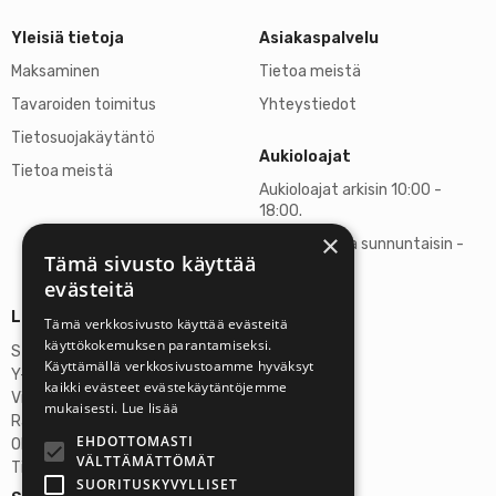
Yleisiä tietoja
Asiakaspalvelu
Maksaminen
Tietoa meistä
Tavaroiden toimitus
Yhteystiedot
Tietosuojakäytäntö
Aukioloajat
Tietoa meistä
Aukioloajat arkisin 10:00 -
18:00.
×
Lauantaisin ja sunnuntaisin -
Tämä sivusto käyttää
suljettu
evästeitä
Lisätietoja
Tämä verkkosivusto käyttää evästeitä
käyttökokemuksen parantamiseksi.
Stardust Finland Oy
Käyttämällä verkkosivustoamme hyväksyt
Y-tunnus: 2972445-9
kaikki evästeet evästekäytäntöjemme
Virallinen osoite
mukaisesti.
Lue lisää
Rantatie 37 C75, 33250 Tampere
EHDOTTOMASTI
OP Tampere
VÄLTTÄMÄTTÖMÄT
Tilinumero FI6357300820922629
SUORITUSKYVYLLISET