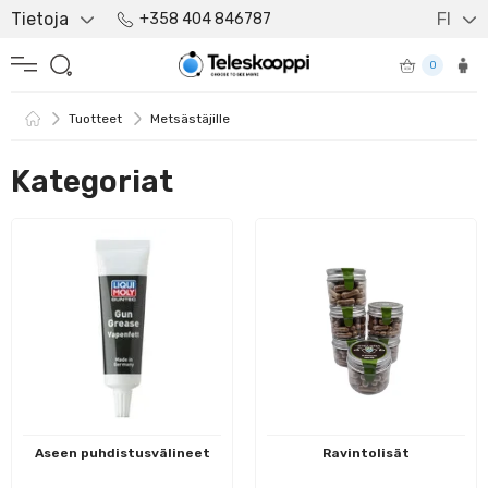
Tietoja
FI
+358 404 846787
0
Tuotteet
Metsästäjille
Kategoriat
Aseen puhdistusvälineet
Ravintolisät