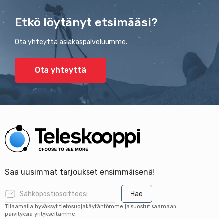
Etkö löytänyt etsimääsi?
Ota yhteyttä asiakaspalveluumme.
Ota yhteyttä
Saa uusimmat tarjoukset ensimmäisenä!
Hae
Tilaamalla hyväksyt tietosuojakäytäntömme ja suostut saamaan
päivityksiä yritykseltämme.