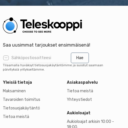
Saa uusimmat tarjoukset ensimmäisenä!
Hae
Tilaamalla hyväksyt tietosuojakäytäntömme ja suostut saamaan
päivityksiä yritykseltämme.
Yleisiä tietoja
Asiakaspalvelu
Maksaminen
Tietoa meistä
Tavaroiden toimitus
Yhteystiedot
Tietosuojakäytäntö
Aukioloajat
Tietoa meistä
Aukioloajat arkisin 10:00 -
18:00.