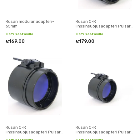
Rusan modular adapteri-
Rusan Q-R
65mm
linssinsuojusadapteri Pulsar
Core/DFA75/DN55 50mm
Heti saatavilla
Heti saatavilla
€169.00
€179.00
Rusan Q-R
Rusan Q-R
linssinsuojusadapteri Pulsar
linssinsuojusadapteri Pulsar
Core/DFA75/DN55 62mm
Core/DFA75/DN55 67mm