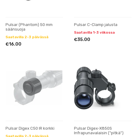
Pulsar (Phantom) 50 mm
Pulsar C-Clamp jalusta
säänsuoja
Saatavilla 1-3 viikossa
Saatavilla 2-3 päivässä
€35.00
€16.00
Pulsar Digex C50 IR korkki
Pulsar Digex-X850S
Infrapunavalaisin ("pitkä")
Saatavilla 2-3 päivässä