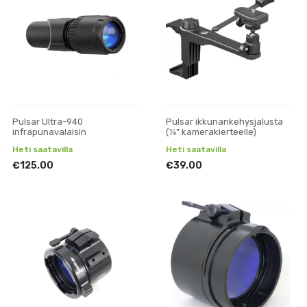
Pulsar Ultra-940
Pulsar ikkunankehysjalusta
infrapunavalaisin
(¼" kamerakierteelle)
Heti saatavilla
Heti saatavilla
€125.00
€39.00