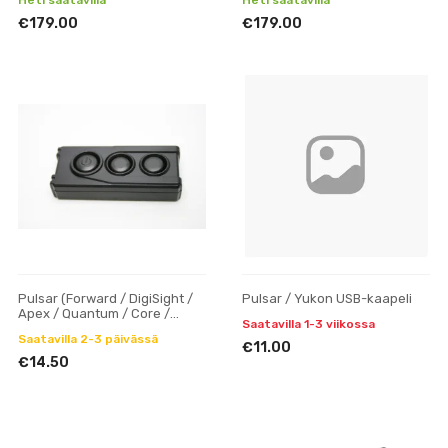
Heti saatavilla
Heti saatavilla
€179.00
€179.00
Pulsar (Forward / DigiSight /
Pulsar / Yukon USB-kaapeli
Apex / Quantum / Core /
Saatavilla 1-3 viikossa
Argus) kaukosäädin
Saatavilla 2-3 päivässä
€11.00
€14.50