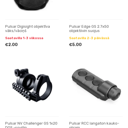
Pulsar Digisight objektīva
Pulsar Edge GS 2.7x50
vāks/vāciņš
objektiivin suojus
Saatavilla 1-3 viikossa
Saatavilla 2-3 päivässä
€2.00
€5.00
Pulsar NV Challenger GS 1x20
Pulsar RCC langaton kauko-
DOS -sovitin
ohjain