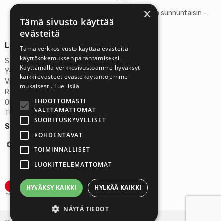
×
Lauantaisin ja sunnuntaisin -
Tämä sivusto käyttää
suljettu
evästeitä
Lisätietoja
Tämä verkkosivusto käyttää evästeitä
käyttökokemuksen parantamiseksi.
Stardust Finland Oy
Käyttämällä verkkosivustoamme hyväksyt
Y-tunnus: 2972445-9
kaikki evästeet evästekäytäntöjemme
Virallinen osoite
mukaisesti.
Lue lisää
Rantatie 37 C75, 33250 Tampere
EHDOTTOMASTI
OP Tampere
VÄLTTÄMÄTTÖMÄT
Tilinumero FI6357300820922629
SUORITUSKYVYLLISET
Seuraa meitä:
KOHDENTAVAT
TOIMINNALLISET
LUOKITTELEMATTOMAT
HYVÄKSY KAIKKI
HYLKÄÄ KAIKKI
NÄYTÄ TIEDOT