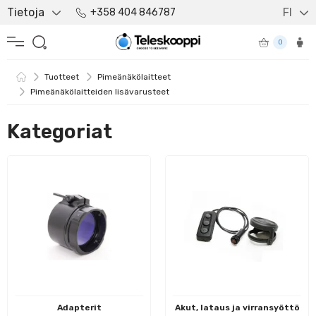
Tietoja
FI
+358 404 846787
0
Tuotteet
Pimeänäkölaitteet
Pimeänäkölaitteiden lisävarusteet
Kategoriat
Adapterit
Akut, lataus ja virransyöttö