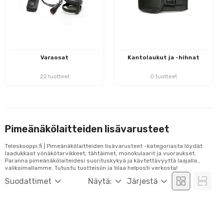
Varaosat
Kantolaukut ja -hihnat
22 tuotteet
0 tuotteet
Pimeänäkölaitteiden lisävarusteet
Teleskooppi.fi | Pimeänäkölaitteiden lisävarusteet -kategoriasta löydät
laadukkaat yönäkötarvikkeet, tähtäimet, monokulaarit ja vuoraukset.
Paranna pimeänäkölaiteidesi suorituskykyä ja käytettävyyttä laajalla
valikoimallamme. Tutustu tuotteisiin ja tilaa helposti verkosta!
Suodattimet
Näytä:
Järjestä