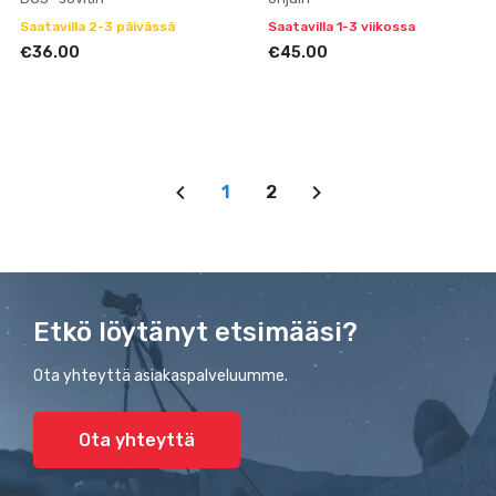
Saatavilla 2-3 päivässä
Saatavilla 1-3 viikossa
€36.00
€45.00
1
2
Etkö löytänyt etsimääsi?
Ota yhteyttä asiakaspalveluumme.
Ota yhteyttä