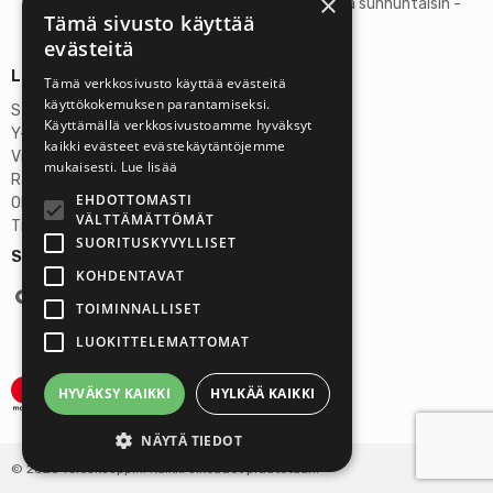
×
Lauantaisin ja sunnuntaisin -
Tämä sivusto käyttää
suljettu
evästeitä
Lisätietoja
Tämä verkkosivusto käyttää evästeitä
käyttökokemuksen parantamiseksi.
Stardust Finland Oy
Käyttämällä verkkosivustoamme hyväksyt
Y-tunnus: 2972445-9
kaikki evästeet evästekäytäntöjemme
Virallinen osoite
mukaisesti.
Lue lisää
Rantatie 37 C75, 33250 Tampere
EHDOTTOMASTI
OP Tampere
VÄLTTÄMÄTTÖMÄT
Tilinumero FI6357300820922629
SUORITUSKYVYLLISET
Seuraa meitä:
KOHDENTAVAT
TOIMINNALLISET
LUOKITTELEMATTOMAT
HYVÄKSY KAIKKI
HYLKÄÄ KAIKKI
NÄYTÄ TIEDOT
© 2026 Teleskooppi.fi Kaikki oikeudet pidätetään.