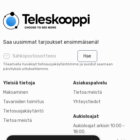
Saa uusimmat tarjoukset ensimmäisenä!
Hae
Tilaamalla hyväksyt tietosuojakäytäntömme ja suostut saamaan
päivityksiä yritykseltämme.
Yleisiä tietoja
Asiakaspalvelu
Maksaminen
Tietoa meistä
Tavaroiden toimitus
Yhteystiedot
Tietosuojakäytäntö
Aukioloajat
Tietoa meistä
Aukioloajat arkisin 10:00 -
18:00.