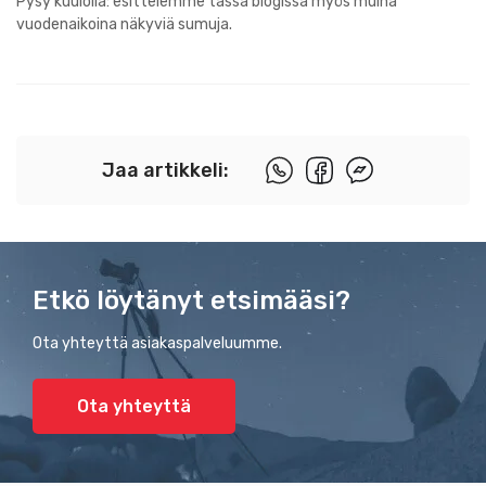
Pysy kuulolla: esittelemme tässä blogissa myös muina
vuodenaikoina näkyviä sumuja.
Jaa artikkeli:
Etkö löytänyt etsimääsi?
Ota yhteyttä asiakaspalveluumme.
Ota yhteyttä