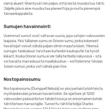
nämä alueet tihentyvät niin paljon, että niistä muodostuu tähti.
Jäljelle jäävä aine muodostaa planeettoja ja muita pienempiä
taivaankappaleita.
Sumujen havainnointi
Useimmat sumut ovat valtavan suuria, jopa satojen valovuosien
laajuisia. Yksi tällainen sumu on Orionin sumu, jonka kokeneet
havaitsijat voivat nähdä paljain silmin maasta käsin. Yleensä
sumujen tarkkailuun tarvitaan kuitenkin kaukoputki tai hyvät
kiikarit. Koska Orionin sumu ei ole tällä hetkellä näkyvissä – sitä
voi havaita marraskuusta maaliskuuhun – esittelemme tänään
toisen sumun, jonka voit nähdä pian itse.
Nostopainosumu
Nostopainosumu (Dumppell Nebula) on yksi parhaista kohteista
myöhäiskevään ja kesän havaintoihin. Se sijaitsee yli 1200
valovuoden päässä Ketun tähdistössä ja on erinomainen kohde
tähtitieteen harrastajille. Tunnettu tähtitieteilijä Charles