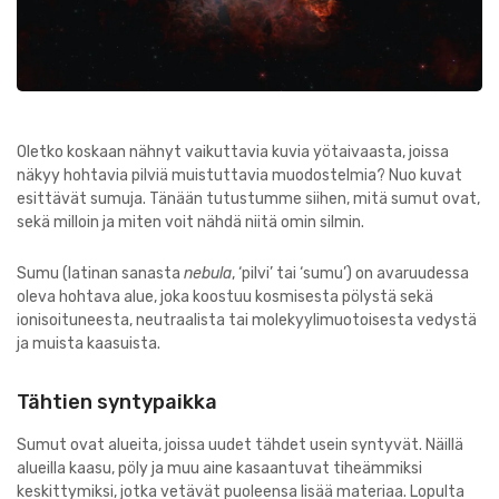
Oletko koskaan nähnyt vaikuttavia kuvia yötaivaasta, joissa
näkyy hohtavia pilviä muistuttavia muodostelmia? Nuo kuvat
esittävät sumuja. Tänään tutustumme siihen, mitä sumut ovat,
sekä milloin ja miten voit nähdä niitä omin silmin.
Sumu (latinan sanasta
nebula
, ‘pilvi’ tai ‘sumu’) on avaruudessa
oleva hohtava alue, joka koostuu kosmisesta pölystä sekä
ionisoituneesta, neutraalista tai molekyylimuotoisesta vedystä
ja muista kaasuista.
Tähtien syntypaikka
Sumut ovat alueita, joissa uudet tähdet usein syntyvät. Näillä
alueilla kaasu, pöly ja muu aine kasaantuvat tiheämmiksi
keskittymiksi, jotka vetävät puoleensa lisää materiaa. Lopulta