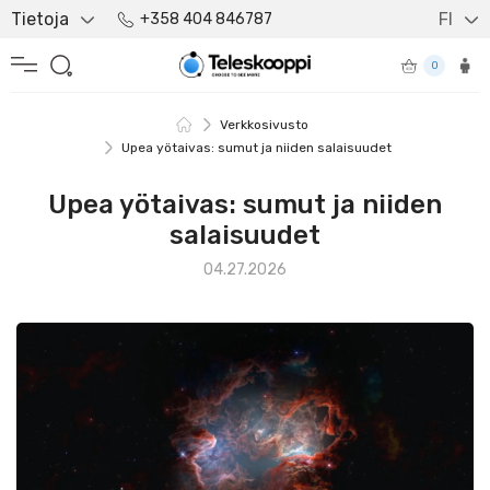
Tietoja
FI
+358 404 846787
0
Verkkosivusto
Upea yötaivas: sumut ja niiden salaisuudet
Upea yötaivas: sumut ja niiden
salaisuudet
04.27.2026