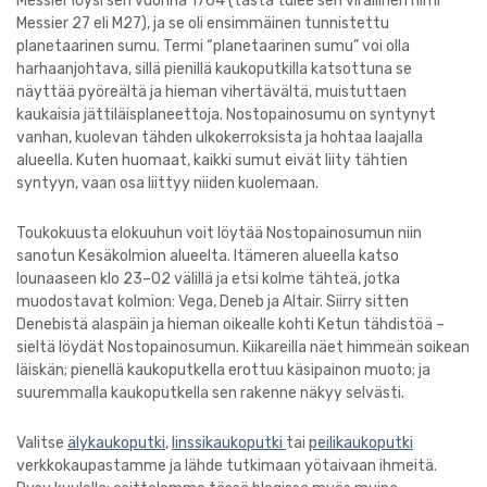
Messier löysi sen vuonna 1764 (tästä tulee sen virallinen nimi
Messier 27 eli M27), ja se oli ensimmäinen tunnistettu
planetaarinen sumu. Termi “planetaarinen sumu” voi olla
harhaanjohtava, sillä pienillä kaukoputkilla katsottuna se
näyttää pyöreältä ja hieman vihertävältä, muistuttaen
kaukaisia jättiläisplaneettoja. Nostopainosumu on syntynyt
vanhan, kuolevan tähden ulkokerroksista ja hohtaa laajalla
alueella. Kuten huomaat, kaikki sumut eivät liity tähtien
syntyyn, vaan osa liittyy niiden kuolemaan.
Toukokuusta elokuuhun voit löytää Nostopainosumun niin
sanotun Kesäkolmion alueelta. Itämeren alueella katso
lounaaseen klo 23–02 välillä ja etsi kolme tähteä, jotka
muodostavat kolmion: Vega, Deneb ja Altair. Siirry sitten
Denebistä alaspäin ja hieman oikealle kohti Ketun tähdistöä –
sieltä löydät Nostopainosumun. Kiikareilla näet himmeän soikean
läiskän; pienellä kaukoputkella erottuu käsipainon muoto; ja
suuremmalla kaukoputkella sen rakenne näkyy selvästi.
Valitse
älykaukoputki
,
linssikaukoputki
tai
peilikaukoputki
verkkokaupastamme ja lähde tutkimaan yötaivaan ihmeitä.