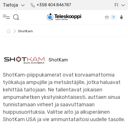
Tietoja
FI
+358 404 846787
0
ShotKam
ShotKam
ShotKam-piippukamerat ovat korvaamattomia
työkaluja ampujille ja metsästäjille, jotka haluavat
kehittää taitojaan. Ne tallentavat jokaisen
ampumahetken yksityiskohtaisesti, auttaen sinua
tunnistamaan virheet ja saavuttamaan
huippusuorituksia. Valitse aito ja alkuperäinen
ShotKam USA ja vie ammuntataitosi uudelle tasolle.