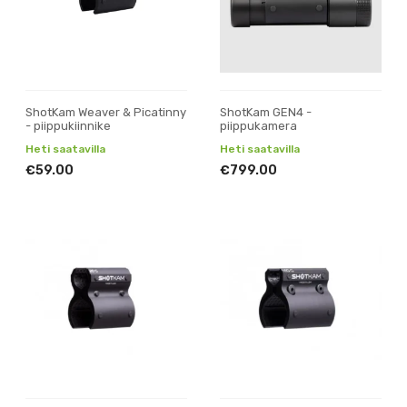
ShotKam Weaver & Picatinny
ShotKam GEN4 -
- piippukiinnike
piippukamera
Heti saatavilla
Heti saatavilla
€59.00
€799.00