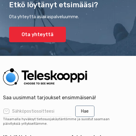
Etkö löytänyt etsimääsi?
Ota yhteyttä asiakaspalveluumme.
Ota yhteyttä
Saa uusimmat tarjoukset ensimmäisenä!
Hae
Tilaamalla hyväksyt tietosuojakäytäntömme ja suostut saamaan
päivityksiä yritykseltämme.