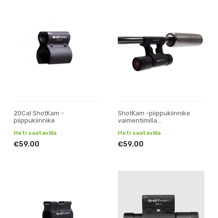
20Cal ShotKam -
ShotKam -piippukiinnike
piippukiinnike
vaimentimilla
varustetteuihin kivääreihin
Heti saatavilla
Heti saatavilla
€59.00
€59.00