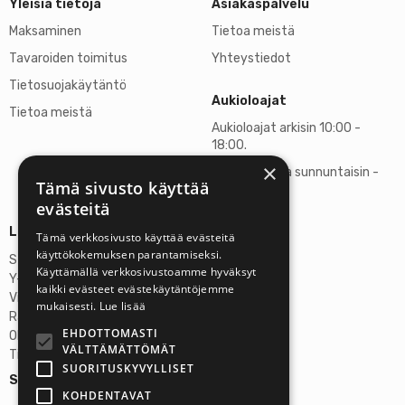
Yleisiä tietoja
Asiakaspalvelu
Maksaminen
Tietoa meistä
Tavaroiden toimitus
Yhteystiedot
Tietosuojakäytäntö
Aukioloajat
Tietoa meistä
Aukioloajat arkisin 10:00 -
18:00.
×
Lauantaisin ja sunnuntaisin -
Tämä sivusto käyttää
suljettu
evästeitä
Lisätietoja
Tämä verkkosivusto käyttää evästeitä
käyttökokemuksen parantamiseksi.
Stardust Finland Oy
Käyttämällä verkkosivustoamme hyväksyt
Y-tunnus: 2972445-9
kaikki evästeet evästekäytäntöjemme
Virallinen osoite
mukaisesti.
Lue lisää
Rantatie 37 C75, 33250 Tampere
EHDOTTOMASTI
OP Tampere
VÄLTTÄMÄTTÖMÄT
Tilinumero FI6357300820922629
SUORITUSKYVYLLISET
Seuraa meitä:
KOHDENTAVAT