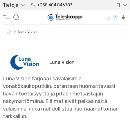
Tietoja
FI
+358 404 846787
0
Luna Vision
Luna Vision
Luna Vision tarjoaa lisävalaisimia
yönäkökaukoputkiin, parantaen huomattavasti
havaintoetäisyyttä ja pitäen metsästäjän
näkymättömänä. Eläimet eivät pelkää näitä
valaisimia, mikä mahdollistaa huomaamattoman
tarkkailun.