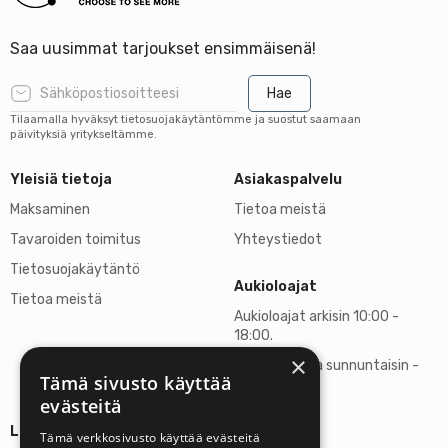
Saa uusimmat tarjoukset ensimmäisenä!
Hae
Tilaamalla hyväksyt tietosuojakäytäntömme ja suostut saamaan
päivityksiä yritykseltämme.
Yleisiä tietoja
Asiakaspalvelu
Maksaminen
Tietoa meistä
Tavaroiden toimitus
Yhteystiedot
Tietosuojakäytäntö
Aukioloajat
Tietoa meistä
Aukioloajat arkisin 10:00 -
18:00.
×
Lauantaisin ja sunnuntaisin -
Tämä sivusto käyttää
suljettu
evästeitä
Lisätietoja
Tämä verkkosivusto käyttää evästeitä