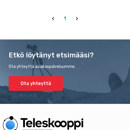
1
Etkö löytänyt etsimääsi?
Ota yhteyttä asiakaspalveluumme.
Ota yhteyttä