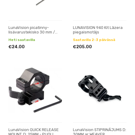
LunaVision picatinny-
LUNAVISION 940 Kit Lāzera
lisävarustekisko 30 mm /
piegaismotājs
25,4 mm tähtäinrenkaalla
Heti saatavilla
Saatavilla 2-3 päivässä
€24.00
€205.00
LunaVision QUICK RELEASE
LunaVision STIPRINĀJUMS D:
MOUNT, D: 25MM - PUOLI
30MM ar WEAVER