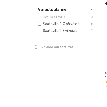
Metsästäjille
10
Varastotilanne
Heti saatavilla
0
Saatavilla 2-3 päivässä
8
Saatavilla 1-3 viikossa
2
Tyhjennä suodattimet
G
c
S