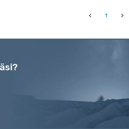
1
äsi?