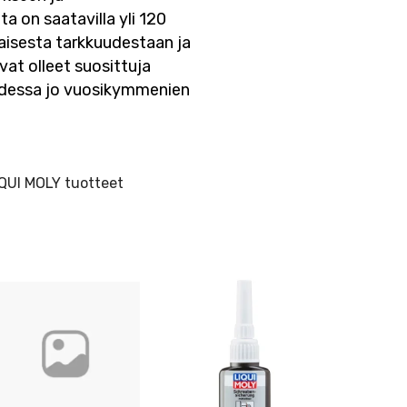
a on saatavilla yli 120
isesta tarkkuudestaan ja
at olleet suosittuja
uudessa jo vuosikymmenien
QUI MOLY tuotteet