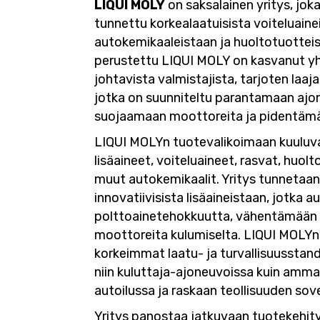
LIQUI MOLY
on saksalainen yritys, jok
tunnettu korkealaatuisista voiteluaine
autokemikaaleistaan ja huoltotuottei
perustettu LIQUI MOLY on kasvanut yh
johtavista valmistajista, tarjoten laaj
jotka on suunniteltu parantamaan ajo
suojaamaan moottoreita ja pidentämää
LIQUI MOLYn tuotevalikoimaan kuuluva
lisäaineet, voiteluaineet, rasvat, huol
muut autokemikaalit. Yritys tunnetaan 
innovatiivisista lisäaineistaan, jotka
polttoainetehokkuutta, vähentämään 
moottoreita kulumiselta. LIQUI MOLYn
korkeimmat laatu- ja turvallisuusstanda
niin kuluttaja-ajoneuvoissa kuin amma
autoilussa ja raskaan teollisuuden sove
Yritys panostaa jatkuvaan tuotekehit