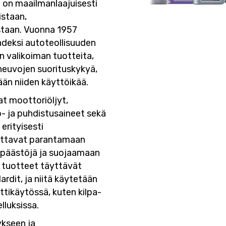
a on maailmanlaajuisesti
istaan,
staan. Vuonna 1957
deksi autoteollisuuden
an valikoiman tuotteita,
neuvojen suorituskykyä,
n niiden käyttöikää.
t moottoriöljyt,
to- ja puhdistusaineet sekä
erityisesti
 auttavat parantamaan
päästöjä ja suojaamaan
 tuotteet täyttävät
rdit, ja niitä käytetään
ttikäytössä, kuten kilpa-
lluksissa.
ykseen ja