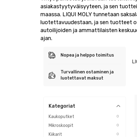
asiakastyytyväisyyteen, ja sen tuotteit
maassa. LIQUI MOLY tunnetaan saksala
luotettavuudestaan, ja sen tuotteet ov
autoilijoiden ja ammattilaisten kesk
ajan.
Nopea ja helppo toimitus
LI
Turvallinen ostaminen ja
luotettavat maksut
Kategoriat
Kaukoputket
0
Mikroskoopit
0
Kiikarit
0