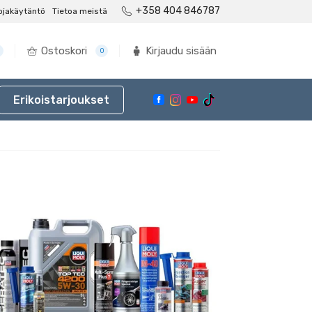
+358 404 846787
ojakäytäntö
Tietoa meistä
Ostoskori
Kirjaudu sisään
0
Erikoistarjoukset