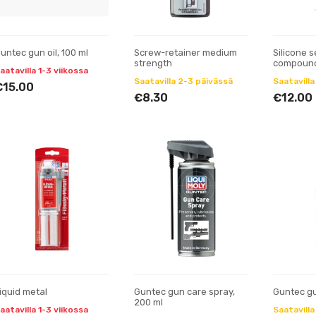
untec gun oil, 100 ml
Screw-retainer medium
Silicone s
strength
compound,
aatavilla 1-3 viikossa
Saatavilla 2-3 päivässä
Saatavilla
€15.00
€8.30
€12.00
iquid metal
Guntec gun care spray,
Guntec gun
200 ml
aatavilla 1-3 viikossa
Saatavilla